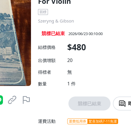
For Violin
競標
Szeryng & Gibson
競標已結束
2026/06/23 00:10:00
$480
結標價格
20
出價增額
無
得標者
1
件
數量
競標已結束
運費活動
運費抵用券
驚喜加碼7-11免運