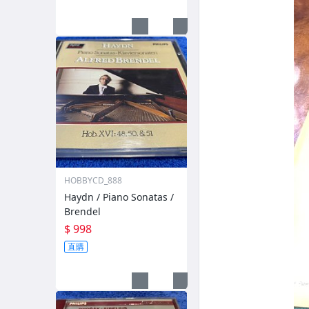
HOBBYCD_888
Haydn / Piano Sonatas /
Brendel
$ 998
直購