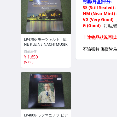
LP4796-モーツァルト EI
NE KLEINE NACHTMUSIK
目前出價
¥ 1,650
(
$360
)
LP4808-ラフマニノフ ピア