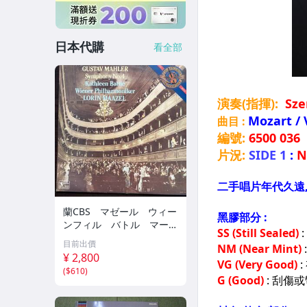
日本代購
看全部
蘭CBS マゼール ウィー
ンフィル バトル マーラ
ー 交響曲第４番 マゼー
目前出價
ル絶頂期の録音
¥ 2,800
(
$610
)