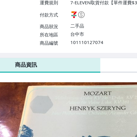
運費規則
7-ELEVEN取貨付款【單件運費
配/貨運【單件運費$160、滿8
付款方式
【單件運費$80、滿8件或消費滿$
二手品
商品狀況
台中市
所在地區
101110127074
商品編號
7-ELEVEN 運費只要
38
元
不限金額、筆數，筆筆優惠無限次！
商品資訊