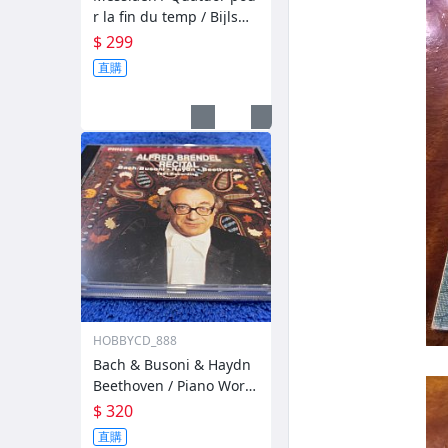
r la fin du temp / Bijlsma
& Beths & Pieterson & D
$ 299
e Leeuw
直購
HOBBYCD_888
Bach & Busoni & Haydn
Beethoven / Piano Works
/ Brendel
$ 320
直購