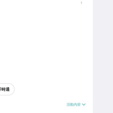
1
即時通