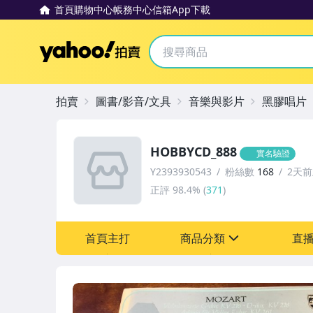
首頁
購物中心
帳務中心
信箱
App下載
Yahoo拍賣
拍賣
圖書/影音/文具
音樂與影片
黑膠唱片
HOBBYCD_888
實名驗證
Y2393930543
粉絲數
168
2天
正評
98.4%
(
371
)
首頁主打
商品分類
直
sign
圖書/影音/文具