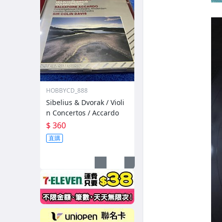
HOBBYCD_888
Sibelius & Dvorak / Violi
n Concertos / Accardo
$ 360
直購