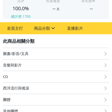
-
正評
出貨速度
未出貨率
100.0%
--
--
天
總評價
1700
-
首頁主打
商品分類
直播影片
-
sign
其它
2
圖書/影音/文具
音樂與影片
CD
西洋流行與搖滾
團體
其他團體