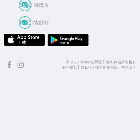
買賣即時溝通
商品到貨動態
APP Store
Google Play
facebook
Instagram
©
2026
Yahoo台灣電子商務 保留所有權利
服務條款
隱私權
拍賣使用規範
交易安全