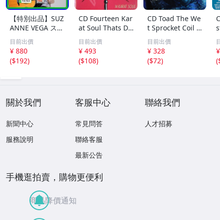
【特別出品】SUZ
CD Fourteen Kar
CD Toad The We
C
ANNE VEGA スザ
at Soul Thats Do
t Sprocket Coil C
s
ンヌ・ヴェガ 精
o-Wapp Acappel
K67862 Columbi
O
目前出價
目前出價
目前出價
選集 100歌 音楽D
la PCCY00374 Ca
a /00110
5
¥ 880
¥ 493
¥ 328
¥
L(MP3CD)☆
nyon Internatio
0
(
$192
)
(
$108
)
(
$72
)
(
nal /00110
關於我們
客服中心
聯絡我們
新聞中心
常見問答
人才招募
服務說明
聯絡客服
最新公告
手機逛拍賣，購物更便利
商品降價通知