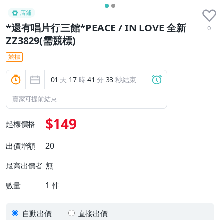
店鋪
*還有唱片行三館*PEACE / IN LOVE 全新
0
ZZ3829(需競標)
競標
01
天
17
時
41
分
32
秒結束
賣家可提前結束
$149
起標價格
20
出價增額
無
最高出價者
1
件
數量
自動出價
直接出價