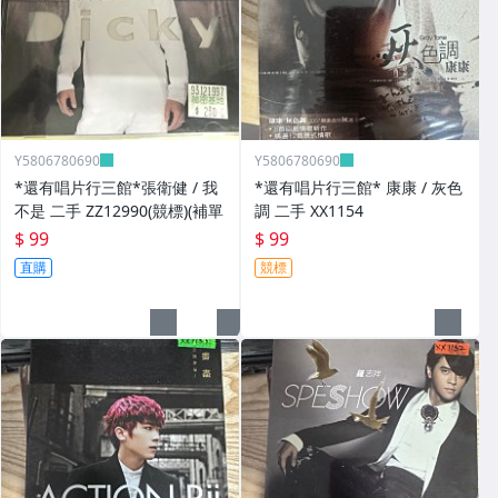
Y5806780690
Y5806780690
*還有唱片行三館*張衛健 / 我
*還有唱片行三館* 康康 / 灰色
不是 二手 ZZ12990(競標)(補單
調 二手 XX1154
$ 99
$ 99
直購
競標