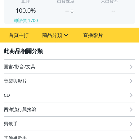
-
正評
出貨速度
未出貨率
100.0%
--
--
天
總評價
1700
-
首頁主打
商品分類
直播影片
-
sign
其它
2
圖書/影音/文具
音樂與影片
CD
西洋流行與搖滾
男歌手
其他男歌手