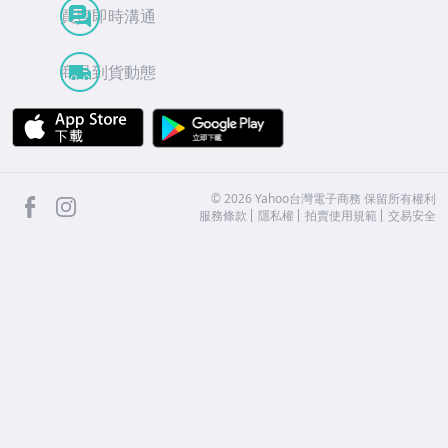
買賣即時溝通
商品到貨動態
APP Store
Google Play
facebook
Instagram
©
2026
Yahoo台灣電子商務 保留所有權利
服務條款
隱私權
拍賣使用規範
交易安全