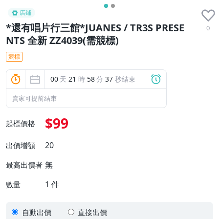
店鋪
*還有唱片行三館*JUANES / TR3S PRESE
0
NTS 全新 ZZ4039(需競標)
競標
00
天
21
時
58
分
37
秒結束
賣家可提前結束
$99
起標價格
20
出價增額
無
最高出價者
1
件
數量
自動出價
直接出價