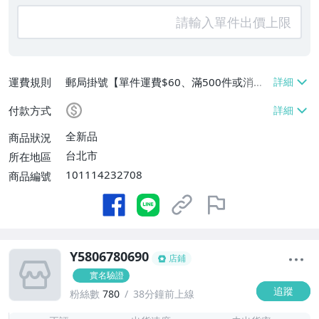
運費規則
郵局掛號【單件運費$60、滿500件或消費
滿$20000免運費】
付款方式
全新品
商品狀況
台北市
所在地區
101114232708
商品編號
Y5806780690
店鋪
實名驗證
追蹤
粉絲數
780
38分鐘前上線
-