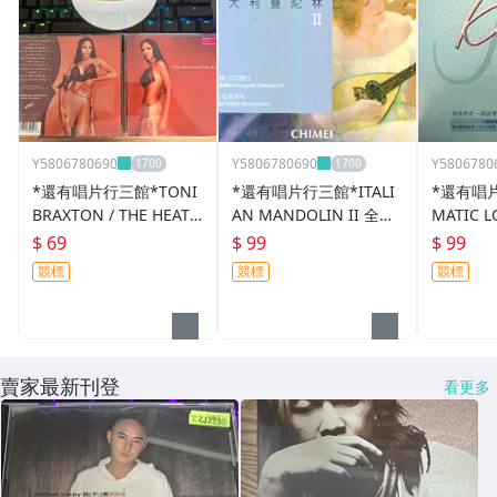
Y5806780690
Y5806780690
Y5806780
*還有唱片行三館*TONI
*還有唱片行三館*ITALI
*還有唱
BRAXTON / THE HEAT
AN MANDOLIN II 全新
MATIC L
二手 ZZ21292(刮傷)
ZZ6124(需競標)
手 ZZ10
$ 69
$ 99
$ 99
競標
競標
競標
賣家最新刊登
看更多