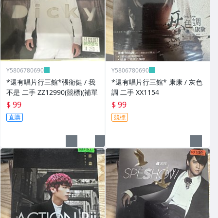
Y5806780690
Y5806780690
*還有唱片行三館*張衛健 / 我
*還有唱片行三館* 康康 / 灰色
不是 二手 ZZ12990(競標)(補單
調 二手 XX1154
$ 99
$ 99
直購
競標