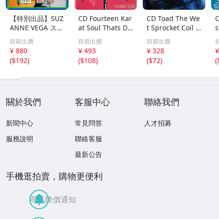
【特別出品】SUZ
CD Fourteen Kar
CD Toad The We
C
ANNE VEGA スザ
at Soul Thats Do
t Sprocket Coil C
s
ンヌ・ヴェガ 精
o-Wapp Acappel
K67862 Columbi
O
目前出價
目前出價
目前出價
選集 100歌 音楽D
la PCCY00374 Ca
a /00110
5
¥ 880
¥ 493
¥ 328
¥
L(MP3CD)☆
nyon Internatio
0
(
$192
)
(
$108
)
(
$72
)
(
nal /00110
關於我們
客服中心
聯絡我們
新聞中心
常見問答
人才招募
服務說明
聯絡客服
最新公告
手機逛拍賣，購物更便利
商品降價通知