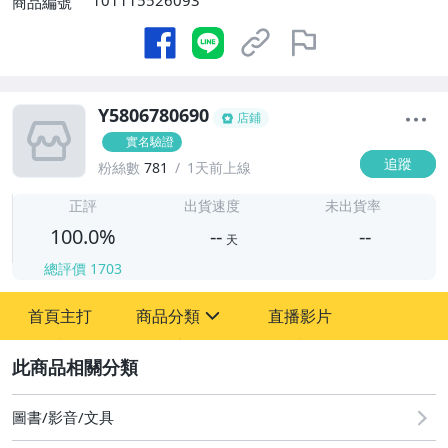
101115526093
商品編號
Y5806780690
店鋪
實名驗證
追蹤
粉絲數
781
1天前上線
-
-
正評
出貨速度
未出貨率
100.0%
--
--
天
總評價
1703
-
首頁主打
商品分類
直播影片
-
sign
其它
2
圖書/影音/文具