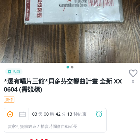
店鋪
*還有唱片三館*貝多芬交響曲計畫 全新 XX
0
0604 (需競標)
競標
03
天
00
時
42
分
11
秒結束
/
賣家可提前結束
拍賣時間會自動延長