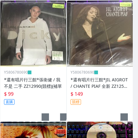
Y5806780690
Y5806780690
*還有唱片行三館*張衛健 / 我
*還有唱片行三館*JIL AIGROT
不是 二手 ZZ12990(競標)(補單
/ CHANTE PIAF 全新 ZZ12526
(競標)
$ 99
$ 149
直購
競標