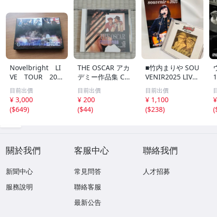
Novelbright LI
THE OSCAR アカ
■竹内まりや SOU
VE TOUR 202
デミー作品集 CD
VENIR2025 LIVE
4 ～CIRCUS
映画音楽 サウン
DVD ＆ SUGARB
目前出價
目前出價
目前出價
～ DVD 3枚
ドトラック
ABE シュガー・
¥ 3,000
¥ 200
¥ 1,100
¥
組 （中古品）
ベイブ 山下達郎
(
$649
)
(
$44
)
(
$238
)
(
SONGS 2枚組 20
25年版 計2点【買
取まねきや】
關於我們
客服中心
聯絡我們
新聞中心
常見問答
人才招募
服務說明
聯絡客服
最新公告