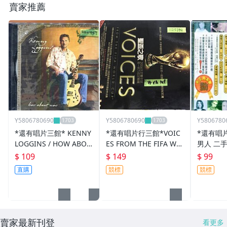
賣家推薦
Y5806780690
Y5806780690
Y5806780
*還有唱片三館* KENNY
*還有唱片行三館*VOIC
*還有唱
LOGGINS / HOW ABOU
ES FROM THE FIFA WO
男人 二手 
T NOW 二手 ZZ0457 (封
RLD CUP 二手 ZZ15342
標)
$ 109
$ 149
$ 99
面底破)
(競標)
直購
競標
競標
賣家最新刊登
看更多