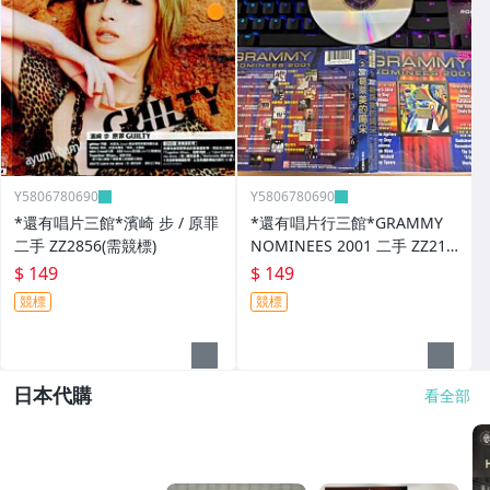
Y5806780690
Y5806780690
*還有唱片三館*濱崎 步 / 原罪
*還有唱片行三館*GRAMMY
二手 ZZ2856(需競標)
NOMINEES 2001 二手 ZZ214
03
$ 149
$ 149
競標
競標
日本代購
看全部