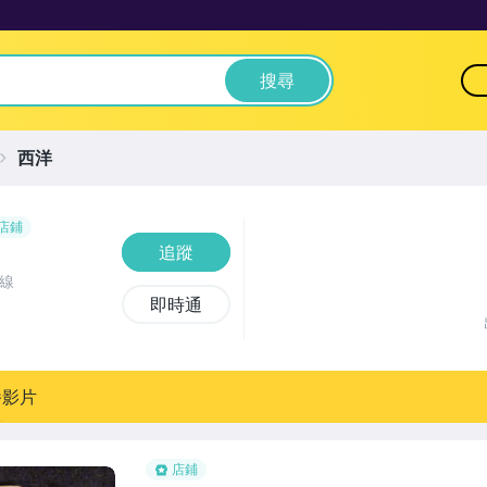
搜尋
西洋
店鋪
追蹤
線
即時通
播影片
店鋪