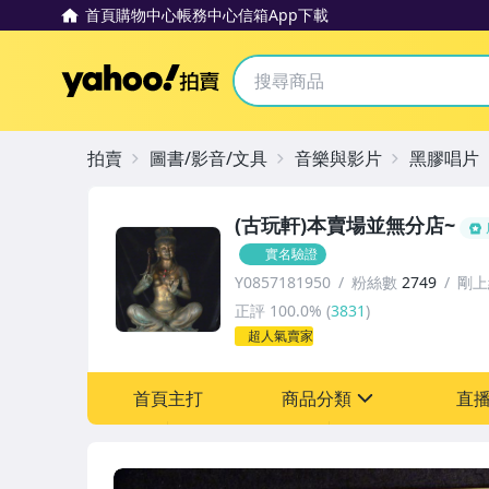
首頁
購物中心
帳務中心
信箱
App下載
Yahoo拍賣
拍賣
圖書/影音/文具
音樂與影片
黑膠唱片
(古玩軒)本賣場並無分店~
實名驗證
Y0857181950
粉絲數
2749
剛上
正評
100.0%
(
3831
)
超人氣賣家
首頁主打
商品分類
直
sign
其它