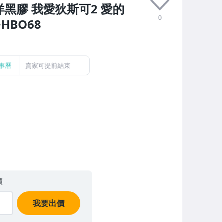
洋黑膠 我愛狄斯可2 愛的
0
HBO68
事曆
賣家可提前結束
價
我要出價