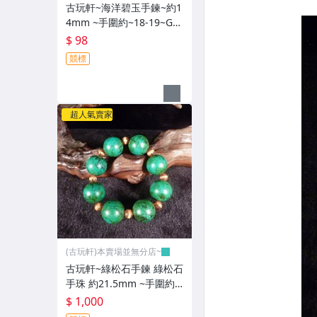
古玩軒~海洋碧玉手鍊~約1
4mm ~手圍約~18-19~GG
G96
$ 98
競標
超人氣賣家
(古玩軒)本賣場並無分店~
古玩軒~綠松石手鍊 綠松石
手珠 約21.5mm ~手圍約~
18-19~GGG95
$ 1,000