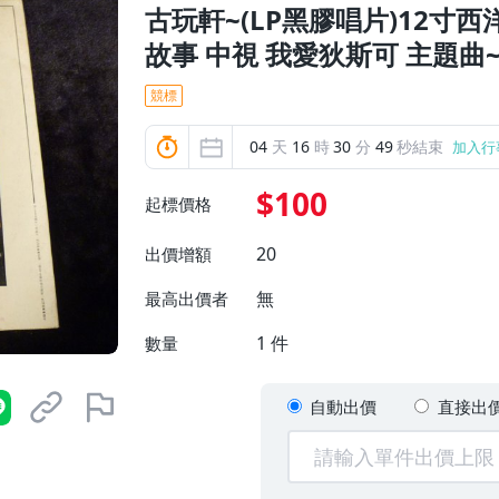
古玩軒~(LP黑膠唱片)12寸西
故事 中視 我愛狄斯可 主題曲~
競標
04
天
16
時
30
分
47
秒結束
加入行
$100
起標價格
20
出價增額
無
最高出價者
1
件
數量
自動出價
直接出