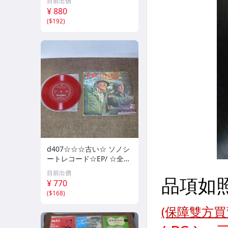
目前出價
¥ 880
(
$192
)
d407☆☆☆古い☆ ソノシ
ートレコード☆EP/ ☆全3
枚
目前出價
¥ 770
(
$168
)