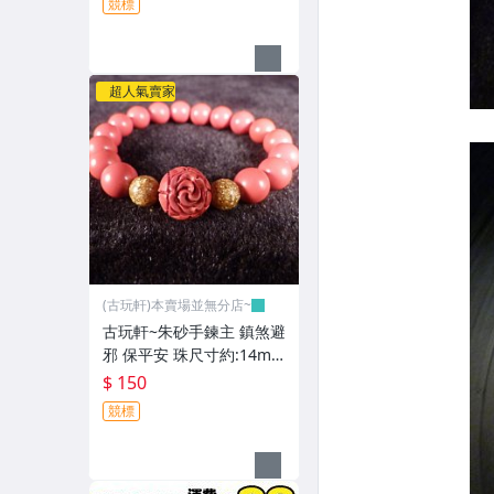
競標
超人氣賣家
(古玩軒)本賣場並無分店~
古玩軒~朱砂手鍊主 鎮煞避
邪 保平安 珠尺寸約:14m
m.手圍約~17-18-GGG94
$ 150
競標