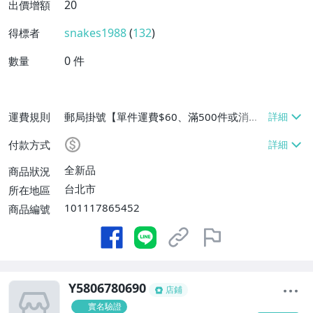
20
出價增額
snakes1988
(
132
)
得標者
0
件
數量
運費規則
郵局掛號【單件運費$60、滿500件或消費
滿$20000免運費】
付款方式
全新品
商品狀況
台北市
所在地區
101117865452
商品編號
Y5806780690
店鋪
實名驗證