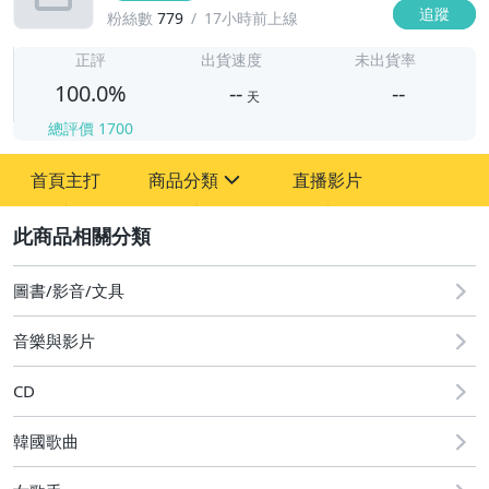
追蹤
粉絲數
779
17小時前上線
-
-
正評
出貨速度
未出貨率
100.0%
--
--
天
總評價
1700
-
首頁主打
商品分類
直播影片
-
sign
其它
2
圖書/影音/文具
音樂與影片
CD
韓國歌曲