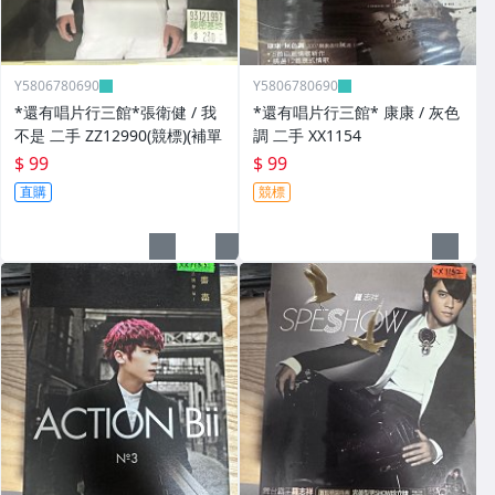
Y5806780690
Y5806780690
*還有唱片行三館*張衛健 / 我
*還有唱片行三館* 康康 / 灰色
不是 二手 ZZ12990(競標)(補單
調 二手 XX1154
$ 99
$ 99
直購
競標