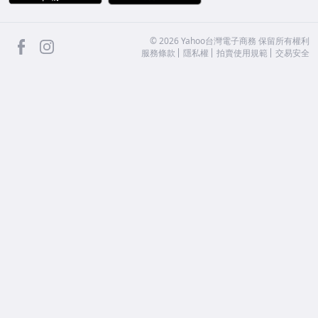
facebook
Instagram
©
2026
Yahoo台灣電子商務 保留所有權利
服務條款
隱私權
拍賣使用規範
交易安全