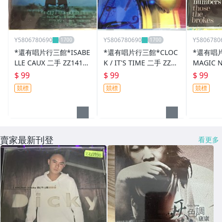
Y5806780690
Y5806780690
Y5806780
*還有唱片行三館*ISABE
*還有唱片行三館*CLOC
*還有唱片
LLE CAUX 二手 ZZ14123
K / IT'S TIME 二手 ZZ15
MAGIC N
(競標)
320(競標)
OSE THE
$ 99
$ 99
$ 99
4255(
競標
競標
競標
賣家最新刊登
看更多