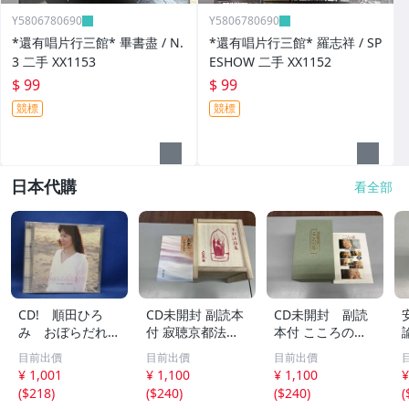
Y5806780690
Y5806780690
*還有唱片行三館* 畢書盡 / N.
*還有唱片行三館* 羅志祥 / SP
3 二手 XX1153
ESHOW 二手 XX1152
$ 99
$ 99
競標
競標
日本代購
看全部
CD! 順田ひろ
CD未開封 副読本
CD未開封 副読
み おぼらだれ
付 寂聴京都法話
本付 こころの
ん 帯付き OM
集 ユーキャン
扉 河合隼雄講話
目前出價
目前出價
目前出價
CD-16 42405
集
¥ 1,001
¥ 1,100
¥ 1,100
¥
(
$218
)
(
$240
)
(
$240
)
(