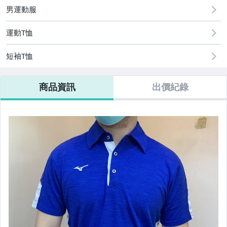
男運動服
運動T恤
短袖T恤
商品資訊
出價紀錄
【Mizuno】防護鞋/安全鞋/工作鞋
【零碼出清區】此區得標不退換未結帳黑名單
【組合】壘球棒組合
【ANGO籃球.足球.排球用品區】
【泳具】兒童專區
【泳具】男款四角泳褲