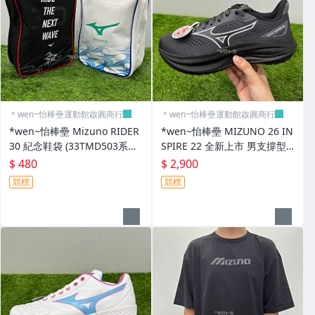
【配件】護腕,頭帶
【配件】圍巾,護頸套
【配件】眼鏡,帽子,袖套
【各種運動防護配件】
＊wen~怡棒壘運動館啟圓商行
＊wen~怡棒壘運動館啟圓商行
【簡易便利健身器材區】
*wen~怡棒壘 Mizuno RIDER
*wen~怡棒壘 MIZUNO 26 IN
30 紀念鞋袋 (33TMD503系列)
SPIRE 22 全新上市 男支撐型
其它
現貨特價中 下單前先詢問
慢跑鞋 (J1GC264556)現貨特價
$ 480
$ 2,900
競標
競標