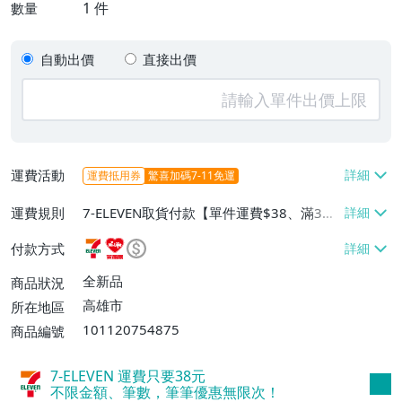
1
件
數量
自動出價
直接出價
運費活動
運費抵用券
驚喜加碼7-11免運
運費規則
7-ELEVEN取貨付款【單件運費$38、滿3件
或消費滿$1000免運費】、萊爾富取貨付款
付款方式
【單件運費$60、滿3件或消費滿$1000免
運費】、宅配/貨運【單件運費$180】
全新品
商品狀況
高雄市
所在地區
101120754875
商品編號
7-ELEVEN 運費只要
38
元
不限金額、筆數，筆筆優惠無限次！