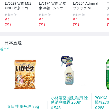
LV6029 実物 MIZ
LV5174 実物 足立
LV6254 Admiral
UNO 帝京 ロゴ
東 半袖 Tシャツ
ブラック M
半袖 Tシャツ ホ
ネイビー L
目前出價
目前出價
目前出價
ワイト L
¥ 1
¥ 1
¥ 1
¥
(
$1
)
(
$1
)
(
$1
)
(
日本直送
看更多
小林製薬 運動鞋用 除
POKKA
菌消臭噴霧 250ml
檬酸27
春日井 墨魚球 85g
155ml
¥ 548
¥ 288