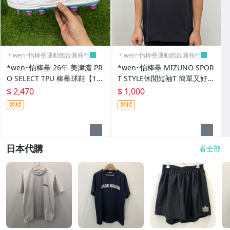
＊wen~怡棒壘運動館啟圓商行
＊wen~怡棒壘運動館啟圓商行
*wen~怡棒壘 26年 美津濃 PR
*wen~怡棒壘 MIZUNO SPOR
O SELECT TPU 棒壘球鞋【11
T STYLE休閒短袖T 簡單又好看
GP267161】現貨特價 先詢問
【D2TAD50209】現貨特價中
$ 2,470
$ 1,000
先詢問
競標
競標
日本代購
看全部