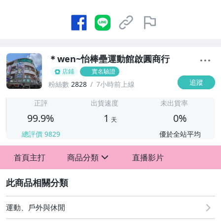
＊wen~怡棒壘運動館啟圓商行
店鋪
實名驗證
追蹤
粉絲數
2828
7小時前上線
1
正評
出貨速度
未出貨率
99.9%
1
0%
天
總評價
9829
優於全站平均
首頁主打
商品分類
直播影片
sign
2
運動、戶外與休閒