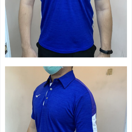
【泳具】男款及膝泳褲
【泳具】女款泳衣
【泳具】泳鏡,泳帽,其它
【拖鞋】夏天必備
【中華隊限量商品】
【日本進口區】Mizuno
【運動緊身衣】男用
【運動緊身褲】男用
【運動緊身系列】女用
【Under Armour】配件專區
【Under Armour】棒壘用品