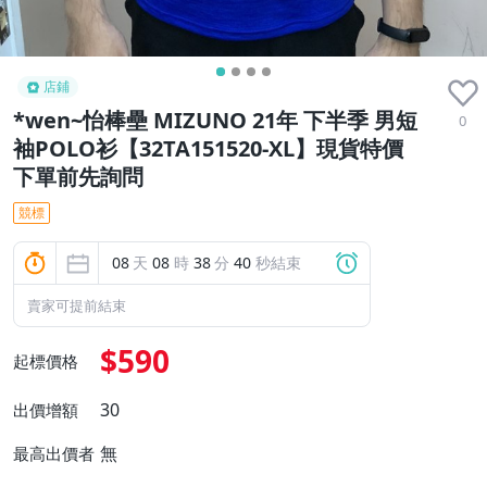
店鋪
*wen~怡棒壘 MIZUNO 21年 下半季 男短
0
袖POLO衫【32TA151520-XL】現貨特價
下單前先詢問
競標
08
天
08
時
38
分
39
秒結束
賣家可提前結束
$590
起標價格
30
出價增額
無
最高出價者