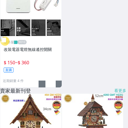
雁渟屋
改裝電器電燈無線遙控開關
$ 150
~
$ 360
直購
近期銷量 4 件
賣家最新刊登
看更多