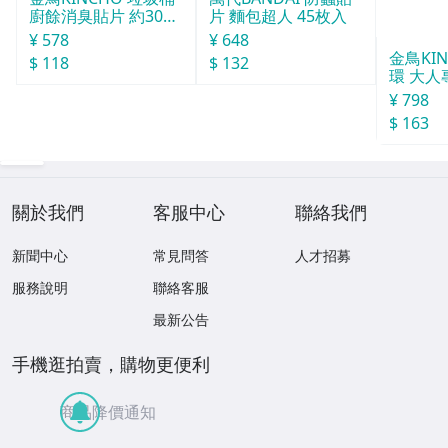
廚餘消臭貼片 約30天
片 麵包超人 45枚入
分
¥ 578
¥ 648
金鳥KI
$ 118
$ 132
環 大人
¥ 798
$ 163
關於我們
客服中心
聯絡我們
新聞中心
常見問答
人才招募
服務說明
聯絡客服
最新公告
手機逛拍賣，購物更便利
商品降價通知