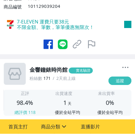
101129039204
商品編號
7-ELEVEN 運費只要
38
元
不限金額、筆數，筆筆優惠無限次！
金響鐘錶時尚館
實名驗證
粉絲數
171
2天前上線
追蹤
1
正評
出貨速度
未出貨率
98.4%
1
0%
天
總評價
118
優於全站平均
優於全站平均
首頁主打
商品分類
直播影片
sign