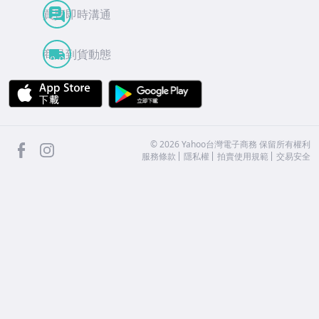
買賣即時溝通
商品到貨動態
APP Store
Google Play
facebook
Instagram
©
2026
Yahoo台灣電子商務 保留所有權利
服務條款
隱私權
拍賣使用規範
交易安全