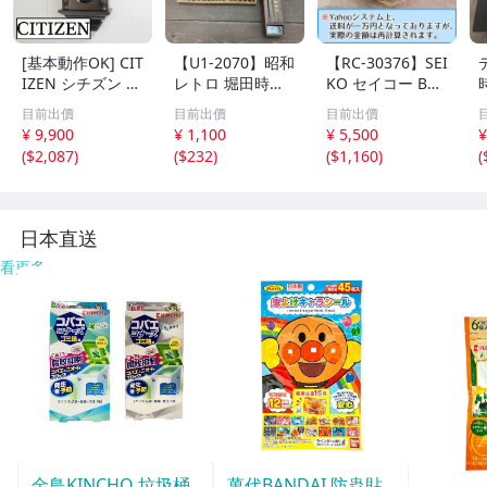
[基本動作OK] CIT
【U1-2070】昭和
【RC-30376】SEI
IZEN シチズン リ
レトロ 堀田時計
KO セイコー BC1
ズム時計 掛時計
店 水晶和時計 尺
10G 壁掛け時計
目前出價
目前出價
目前出價
柱時計 置時計 電
時計 掛け 木製 そ
からくり時計 Wa
¥ 9,900
¥ 1,100
¥ 5,500
¥
池式 ビンテージ
ろばん アンティ
ve Symphony ウ
(
$2,087
)
(
$232
)
(
$1,160
)
(
アンティーク レ
ーク 雑貨まとめ
ェーブシンフォニ
トロ
ジャンク含 東京
ー 現状品 送料1,6
引取可【千円市
00円【千円市
場】
場】
日本直送
看更多
金鳥KINCHO 垃圾桶
萬代BANDAI 防蟲貼