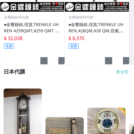
金響鐘錶時尚館
金響鐘錶時尚館
●金響鐘錶,現貨,TRENKLE UH
●金響鐘錶,現貨,TRENKLE UH
REN 4259QMT,4259 QMT HZ
REN,428QM,428 QM,音樂,黑
ZG,黑森林,咕咕鐘,原木原野鄉
森林,咕咕鐘,原木手工原野鄉村
$ 32,038
$ 8,370
村屋
屋,德國製
直購
直購
日本代購
看全部