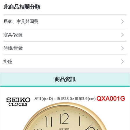
2
居家、家具與園藝
手錶與飾品配件
居家、家具與園藝
運動、戶外與休閒
寢具/家飾
時鐘/鬧鐘
掛鐘
商品資訊