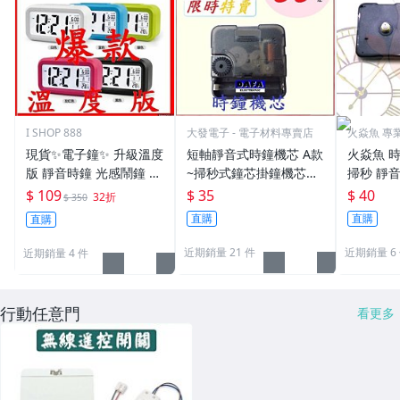
I SHOP 888
大發電子 - 電子材料專賣店
火焱魚 專
貨
現貨✨電子鐘✨ 升級溫度
短軸靜音式時鐘機芯 A款
火焱魚 時
版 靜音時鐘 光感鬧鐘 貪
~掃秒式鐘芯掛鐘機芯錶
掃秒 靜音
睡 大字幕 聰明鐘 創意LE
芯靜音鐘芯滑動機心DIY
mm 螺紋
$ 109
$ 35
$ 40
32折
$ 350
D鬧鐘 禮品
機芯
零件 機心
直購
直購
直購
自製時鐘
近期銷量 21 件
近期銷量 6
近期銷量 4 件
行動任意門
看更多