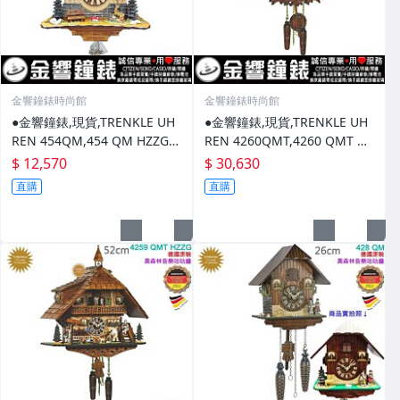
金響鐘錶時尚館
金響鐘錶時尚館
●金響鐘錶,現貨,TRENKLE UH
●金響鐘錶,現貨,TRENKLE UH
REN 454QM,454 QM HZZG,
REN 4260QMT,4260 QMT HZ
黑森林,咕咕鐘,原木原野鄉村
ZG,黑森林,咕咕鐘,原木原野鄉
$ 12,570
$ 30,630
屋,布穀鐘
村屋
直購
直購