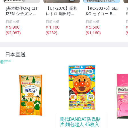
[基本動作OK] CIT
【U1-2070】昭和
【RC-30376】SEI
IZEN シチズン リ
レトロ 堀田時計
KO セイコー BC1
ズム時計 掛時計
店 水晶和時計 尺
10G 壁掛け時計
目前出價
目前出價
目前出價
柱時計 置時計 電
時計 掛け 木製 そ
からくり時計 Wa
¥ 9,900
¥ 1,100
¥ 5,500
¥
池式 ビンテージ
ろばん アンティ
ve Symphony ウ
(
$2,087
)
(
$232
)
(
$1,160
)
(
アンティーク レ
ーク 雑貨まとめ
ェーブシンフォニ
トロ
ジャンク含 東京
ー 現状品 送料1,6
引取可【千円市
00円【千円市
場】
場】
日本直送
看更多
萬代BANDAI 防蟲貼
片 麵包超人 45枚入