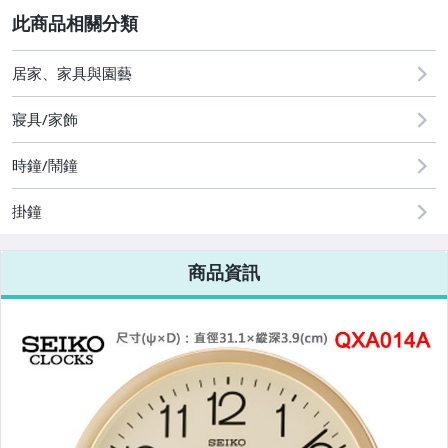
2
居家、家具與園藝
手錶與飾品配件
居家、家具與園藝
運動、戶外與休閒
寢具/家飾
時鐘/鬧鐘
掛鐘
商品資訊