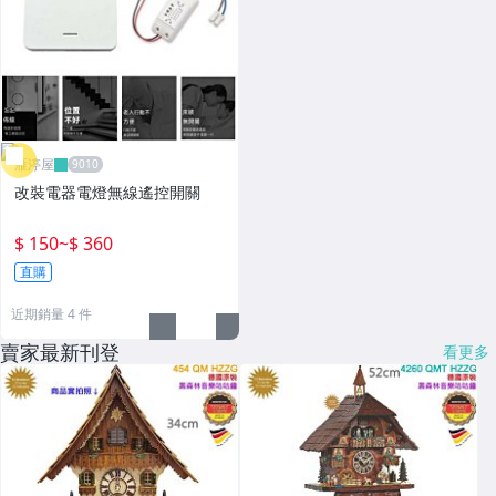
雁渟屋
改裝電器電燈無線遙控開關
$ 150
~
$ 360
直購
近期銷量 4 件
賣家最新刊登
看更多