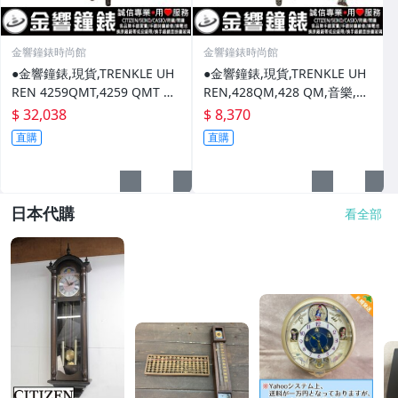
金響鐘錶時尚館
金響鐘錶時尚館
●金響鐘錶,現貨,TRENKLE UH
●金響鐘錶,現貨,TRENKLE UH
REN 4259QMT,4259 QMT HZ
REN,428QM,428 QM,音樂,黑
ZG,黑森林,咕咕鐘,原木原野鄉
森林,咕咕鐘,原木手工原野鄉村
$ 32,038
$ 8,370
村屋
屋,德國製
直購
直購
日本代購
看全部