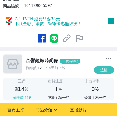
101129045597
商品編號
7-ELEVEN 運費只要
38
元
不限金額、筆數，筆筆優惠無限次！
金響鐘錶時尚館
實名驗證
粉絲數
171
4天前上線
追蹤
1
正評
出貨速度
未出貨率
98.4%
1
0%
天
總評價
119
優於全站平均
優於全站平均
首頁主打
商品分類
直播影片
sign