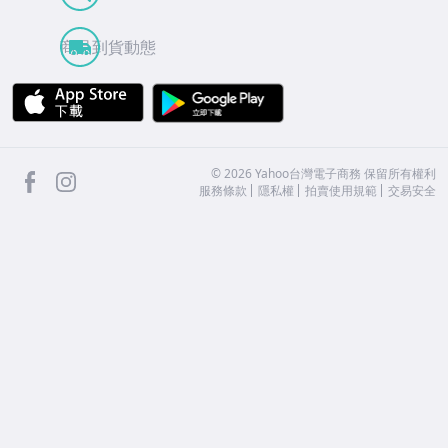
商品到貨動態
APP Store
Google Play
facebook
Instagram
©
2026
Yahoo台灣電子商務 保留所有權利
服務條款
隱私權
拍賣使用規範
交易安全