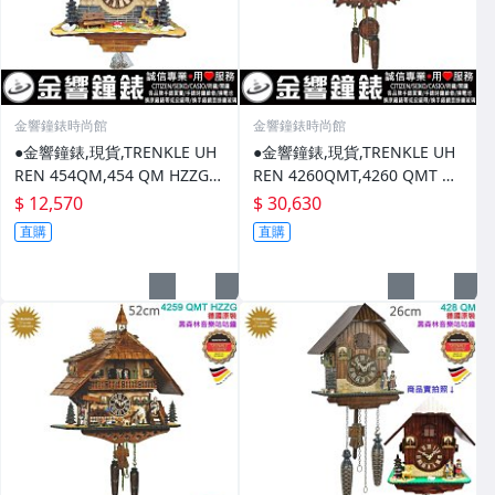
金響鐘錶時尚館
金響鐘錶時尚館
●金響鐘錶,現貨,TRENKLE UH
●金響鐘錶,現貨,TRENKLE UH
REN 454QM,454 QM HZZG,
REN 4260QMT,4260 QMT HZ
黑森林,咕咕鐘,原木原野鄉村
ZG,黑森林,咕咕鐘,原木原野鄉
$ 12,570
$ 30,630
屋,布穀鐘
村屋
直購
直購