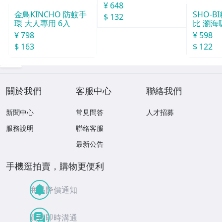
¥ 648
SHO-
金鳥KINCHO 防蚊手
$ 132
比 瀏海
環 大人專用 6入
¥ 598
¥ 798
$ 122
$ 163
關於我們
客服中心
聯絡我們
新聞中心
常見問答
人才招募
服務說明
聯絡客服
最新公告
手機逛拍賣，購物更便利
商品降價通知
買賣即時溝通