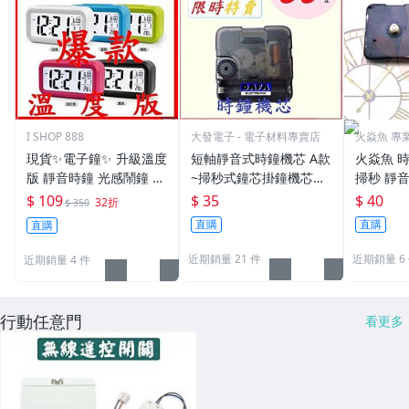
I SHOP 888
大發電子 - 電子材料專賣店
火焱魚 專
貨
現貨✨電子鐘✨ 升級溫度
短軸靜音式時鐘機芯 A款
火焱魚 時
版 靜音時鐘 光感鬧鐘 貪
~掃秒式鐘芯掛鐘機芯錶
掃秒 靜音
睡 大字幕 聰明鐘 創意LE
芯靜音鐘芯滑動機心DIY
mm 螺紋
$ 109
$ 35
$ 40
32折
$ 350
D鬧鐘 禮品
機芯
零件 機心
直購
直購
直購
自製時鐘
近期銷量 21 件
近期銷量 6
近期銷量 4 件
行動任意門
看更多