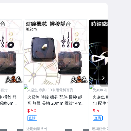
NEXT
料百貨
火焱魚 專業LED車用電料百貨
火焱魚 專業LED車用電
件 掃秒 靜
火焱魚 時鐘 機芯 配件 掃秒 靜
火焱魚 時鐘 專用鐵掛
 螺紋6mm
音 無聲 長軸 20mm 螺紋14mm
勾 配件 零件 自製時
Y 學生美術
附指針 零件 機心 DIY 學生美術
IY
$ 50
$ 5
自製時鐘
直購
直購
近期銷量 5 件
近期銷量 2 件