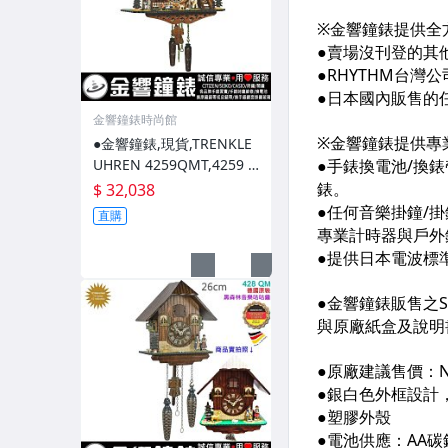
金響鐘錶時尚館
●金響鐘錶,現貨,TRENKLE
UHREN 4259QMT,4259 Q
MT HZZG,黑森林,咕咕鐘,
$ 32,038
原木原野鄉村屋
直購