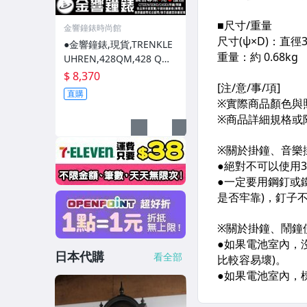
金響鐘錶時尚館
●金響鐘錶,現貨,TRENKLE
UHREN,428QM,428 QM,
音樂,黑森林,咕咕鐘,原木手
$ 8,370
工原野鄉村屋,德國製
直購
日本代購
看全部