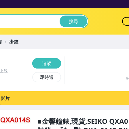
搜尋
鐘
掛鐘
追蹤
前上線
即時通
播影片
■金響鐘錶,現貨,SEIKO QXA0