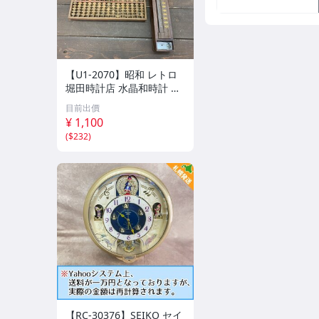
【U1-2070】昭和 レトロ
堀田時計店 水晶和時計 尺
時計 掛け 木製 そろばん
目前出價
アンティーク 雑貨まとめ
¥ 1,100
ジャンク含 東京引取可
(
$232
)
【千円市場】
【RC-30376】SEIKO セイ