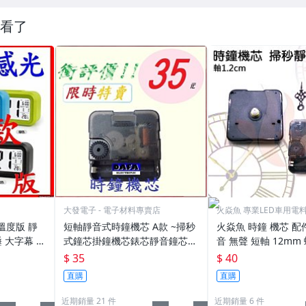
看了
大發電子 - 電子材料專賣店
火焱魚 專業LED車用電
溫度版 靜
短軸靜音式時鐘機芯 A款 ~掃秒
火焱魚 時鐘 機芯 配
 大字幕 聰
式鐘芯掛鐘機芯錶芯靜音鐘芯滑
音 無聲 短軸 12mm
禮品
動機心DIY機芯
附指針 零件 機心 DI
$ 35
$ 40
自製時鐘
直購
直購
近期銷量 21 件
近期銷量 6 件