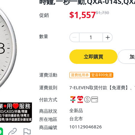
時鐘,一秒一動,QXA-014S,QX
$1,557
$1,730
促銷
數量
立即購買
加
運費活動
運費抵用券
驚喜$99免運
運費規則
7-ELEVEN取貨付款【免運費】
富取貨付款【免運費】、郵局掛
付款方式
全新品
商品狀況
台北市
所在地區
101129046826
商品編號