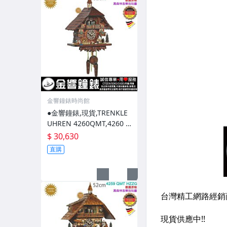
金響鐘錶時尚館
●金響鐘錶,現貨,TRENKLE
UHREN 4260QMT,4260 Q
MT HZZG,黑森林,咕咕鐘,
$ 30,630
原木原野鄉村屋
直購