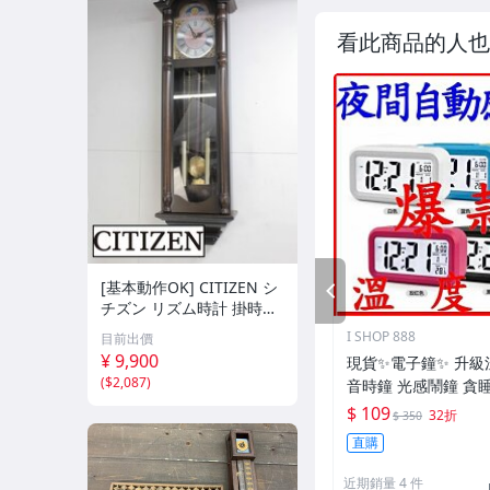
看此商品的人也
[基本動作OK] CITIZEN シ
PREV
チズン リズム時計 掛時計
柱時計 置時計 電池式 ビン
I SHOP 888
目前出價
テージ アンティーク レト
¥ 9,900
現貨✨電子鐘✨ 升級
ロ
(
$2,087
)
音時鐘 光感鬧鐘 貪睡
明鐘 創意LED鬧鐘 
$ 109
32折
$ 350
直購
近期銷量 4 件