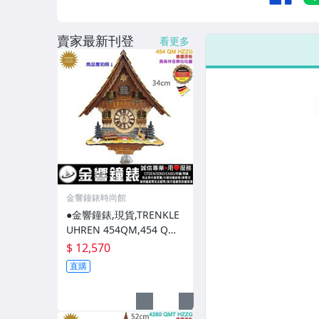
賣家最新刊登
看更多
金響鐘錶時尚館
●金響鐘錶,現貨,TRENKLE
UHREN 454QM,454 QM
HZZG,黑森林,咕咕鐘,原木
$ 12,570
原野鄉村屋,布穀鐘
直購