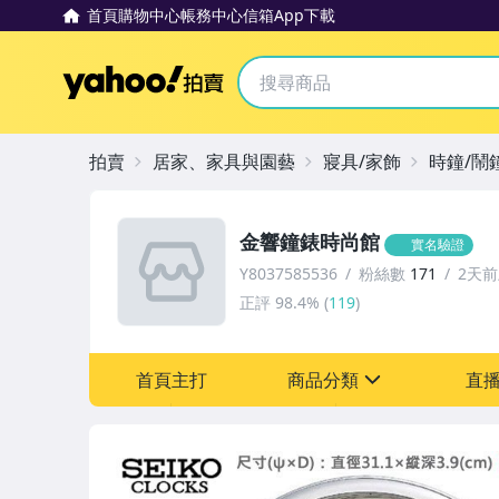
首頁
購物中心
帳務中心
信箱
App下載
Yahoo拍賣
拍賣
居家、家具與園藝
寢具/家飾
時鐘/鬧
金響鐘錶時尚館
實名驗證
Y8037585536
粉絲數
171
2天
正評
98.4%
(
119
)
首頁主打
商品分類
直
sign
居家、家具與園藝
手錶與飾品配件