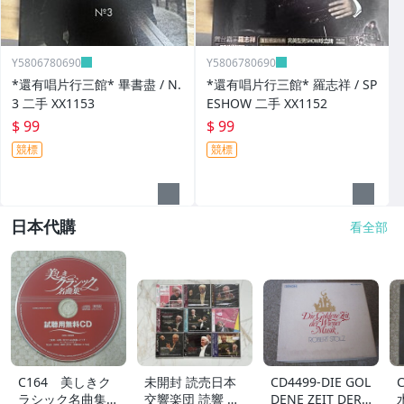
Y5806780690
Y5806780690
*還有唱片行三館* 畢書盡 / N.
*還有唱片行三館* 羅志祥 / SP
3 二手 XX1153
ESHOW 二手 XX1152
$ 99
$ 99
競標
競標
日本代購
看全部
C164 美しきク
未開封 読売日本
CD4499-DIE GOL
ラシック名曲集
交響楽団 読響 ク
DENE ZEIT DER