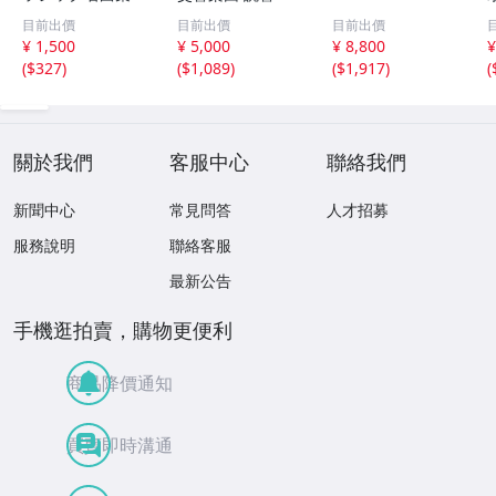
試聴用無料CD
ラシックCD 9枚
WIENER MUSIK
目前出價
目前出價
目前出價
非売品 CD ジ
セット ライブ録
ウインナ・ワル
¥ 1,500
¥ 5,000
¥ 8,800
¥
ャケット無し
音
ツ大全集 BOX
(
$327
)
(
$1,089
)
(
$1,917
)
(
１２枚組
關於我們
客服中心
聯絡我們
新聞中心
常見問答
人才招募
服務說明
聯絡客服
最新公告
手機逛拍賣，購物更便利
商品降價通知
買賣即時溝通