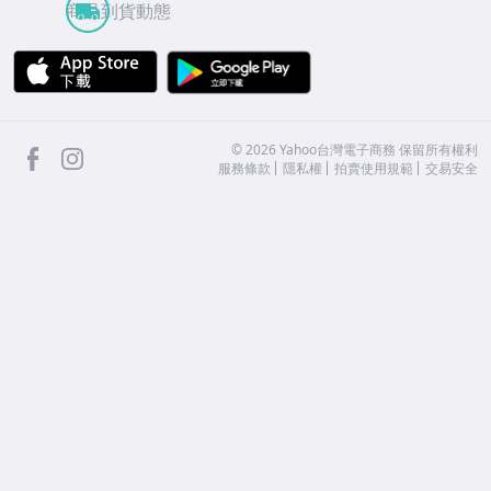
商品到貨動態
APP Store
Google Play
facebook
Instagram
©
2026
Yahoo台灣電子商務 保留所有權利
服務條款
隱私權
拍賣使用規範
交易安全