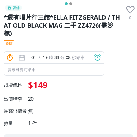
店鋪
*還有唱片行三館*ELLA FITZGERALD / TH
0
AT OLD BLACK MAG 二手 ZZ4726(需競
標)
競標
01
天
19
時
33
分
07
秒結束
賣家可提前結束
$149
起標價格
20
出價增額
無
最高出價者
1
件
數量