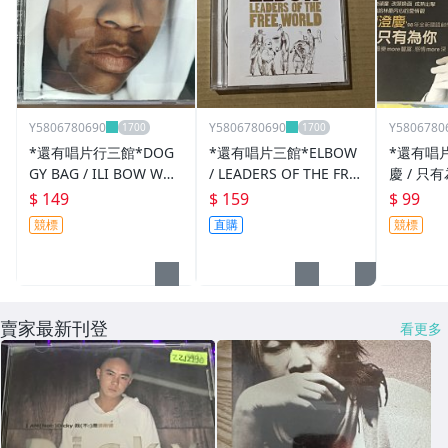
Y5806780690
Y5806780690
Y5806780
*還有唱片行三館*DOG
*還有唱片三館*ELBOW
*還有唱
GY BAG / ILI BOW WO
/ LEADERS OF THE FRE
慶 / 只有
W 二手 ZZ16959(競標)
E 二手 YY0200
93(需競標
$ 149
$ 159
$ 99
競標
直購
競標
賣家最新刊登
看更多