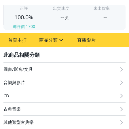
-
-
正評
出貨速度
未出貨率
100.0%
--
--
天
總評價
1700
-
首頁主打
商品分類
直播影片
-
sign
其它
2
圖書/影音/文具
音樂與影片
CD
古典音樂
其他類型古典樂