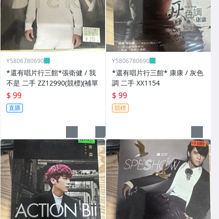
Y5806780690
Y5806780690
*還有唱片行三館*張衛健 / 我
*還有唱片行三館* 康康 / 灰色
不是 二手 ZZ12990(競標)(補單
調 二手 XX1154
$ 99
$ 99
直購
競標