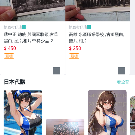
懷舊柑仔店
懷舊柑仔店
蔣中正 總統 與國軍將領,古董
高雄 水產職業學校 ,古董黑白,
黑白,照片,相片**稀少品-2
照片,相片
$ 450
$ 250
競標
競標
日本代購
看全部