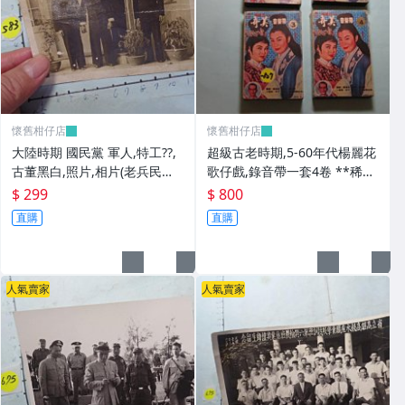
懷舊柑仔店
懷舊柑仔店
大陸時期 國民黨 軍人,特工??,
超級古老時期,5-60年代楊麗花
古董黑白,照片,相片(老兵民國3
歌仔戲,錄音帶一套4卷 **稀少
8年從大陸帶來台灣的) **稀少
品
$ 299
$ 800
品6
直購
直購
人氣賣家
人氣賣家