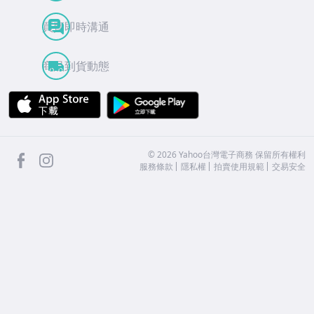
買賣即時溝通
商品到貨動態
APP Store
Google Play
facebook
Instagram
©
2026
Yahoo台灣電子商務 保留所有權利
服務條款
隱私權
拍賣使用規範
交易安全