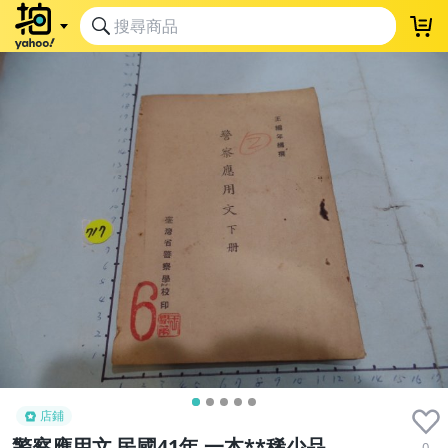
店鋪
警察應用文 民國41年 一本**稀少品
0