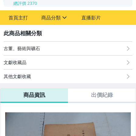
總評價
2370
-
首頁主打
商品分類
直播影片
-
sign
其它
2
古董、藝術與礦石
文獻收藏品
其他文獻收藏
商品資訊
出價紀錄