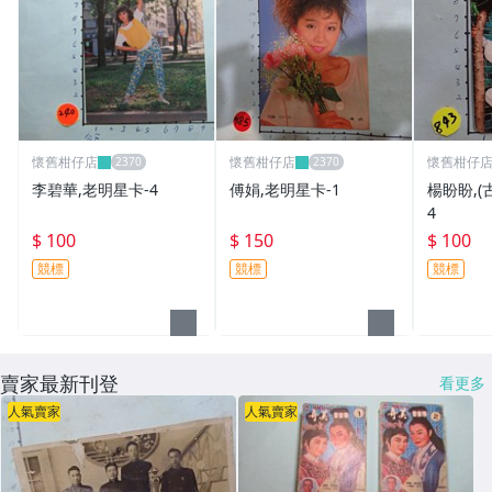
懷舊柑仔店
懷舊柑仔店
懷舊柑仔
李碧華,老明星卡-4
傅娟,老明星卡-1
楊盼盼,(
4
$ 100
$ 150
$ 100
競標
競標
競標
賣家最新刊登
看更多
人氣賣家
人氣賣家