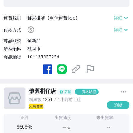
運費規則
郵局掛號【單件運費$50】
付款方式
全新品
商品狀況
桃園市
所在地區
101135557254
商品編號
懷舊柑仔店
店鋪
實名驗證
粉絲數
1254
1小時前上線
追蹤
人氣賣家
-
-
正評
出貨速度
未出貨率
99.9%
--
--
天