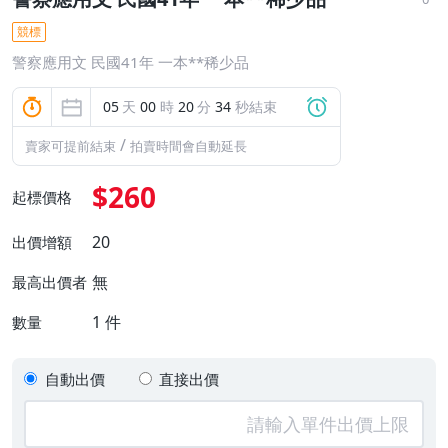
競標
警察應用文 民國41年 一本**稀少品
05
天
00
時
20
分
33
秒結束
/
賣家可提前結束
拍賣時間會自動延長
$260
起標價格
20
出價增額
無
最高出價者
1
件
數量
自動出價
直接出價