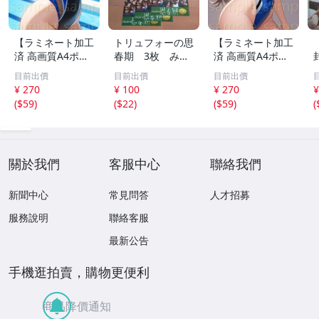
【ラミネート加工
トリュフォーの思
【ラミネート加工
済 高画質A4ポス
春期 3枚 みゆ
済 高画質A4ポス
ター】1583 AI美
き座 ジュリー
ター】1582 AI美
目前出價
目前出價
目前出價
女 イラスト ポス
デムソー ｋ
女 イラスト ポス
¥ 270
¥ 100
¥ 270
¥
ター セクシー か
ター セクシー か
(
$59
)
(
$22
)
(
$59
)
(
わいい 水着 下着
わいい 水着 下着
關於我們
客服中心
聯絡我們
新聞中心
常見問答
人才招募
服務說明
聯絡客服
最新公告
手機逛拍賣，購物更便利
商品降價通知