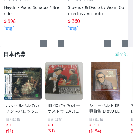
HOBBYCD_888
HOBBYCD_888
Haydn / Piano Sonatas / Bre
Sibelius & Dvorak / Violin Co
ndel
ncertos / Accardo
$ 998
$ 360
直購
直購
日本代購
看全部
パッヘルベルのカ
33.40 のだめオー
シューベルト 即
ノン～バロック名
ケストラ LIVE! 2
興曲集 D 899 D 9
曲集 パッヘルベ
CD▽
35 16のドイツ舞
目前出價
目前出價
目前出價
ル パイヤール E
曲集 ブレンデル
¥ 1
¥ 1
¥ 711
¥
RATO 30
【CD】
(
$1
)
(
$1
)
(
$154
)
(