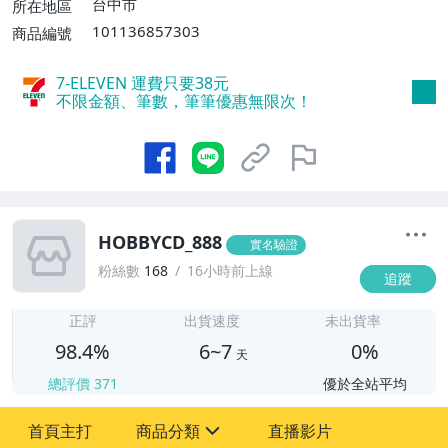
台中市
所在地區
101136857303
商品編號
7-ELEVEN 運費只要
38
元
不限金額、筆數，筆筆優惠無限次！
HOBBYCD_888
實名驗證
粉絲數
168
16小時前上線
追蹤
6
正評
出貨速度
未出貨率
98.4%
6~7
0%
天
總評價
371
優於全站平均
首頁主打
商品分類
直播影片
sign