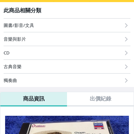
2
圖書/影音/文具
圖書/影音/文具
音樂與影片
CD
古典音樂
獨奏曲
商品資訊
出價紀錄