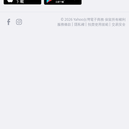
facebook
Instagram
©
2026
Yahoo台灣電子商務 保留所有權利
服務條款
隱私權
拍賣使用規範
交易安全