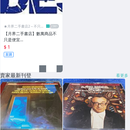
★月界二手書店2～不只是
便宜...★
【月界二手書店】數萬商品不
只是便宜…
$ 1
直購
賣家最新刊登
看更多