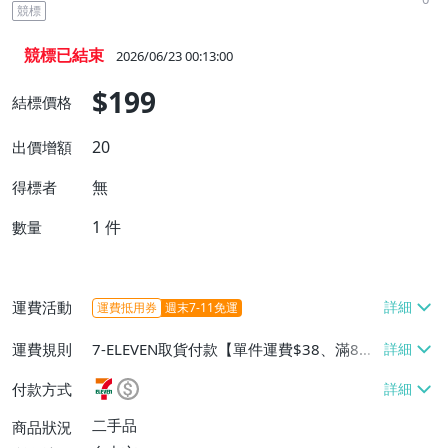
競標
競標已結束
2026/06/23 00:13:00
$199
結標價格
20
出價增額
無
得標者
1
件
數量
運費活動
運費抵用券
週末7-11免運
運費規則
7-ELEVEN取貨付款【單件運費$38、滿8件
或消費滿$5000免運費】、宅配/貨運【單
付款方式
件運費$160、滿8件或消費滿$5000免運
費】、郵局掛號【單件運費$80、滿8件或
二手品
商品狀況
消費滿$5000免運費】