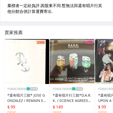
賣家推薦
Y5806780690
Y5806780690
Y5806780
*還有唱片三館* JOSE G
*還有唱片行三館*D.A.R.
*還有唱片
ONZALEZ / REMAIN EP
K. / SCIENCE AGREES
UPON A 
二手 ZZ3454(需競標)
全新 ZZ21348
ZZ14808
$ 99
$ 149
$ 99