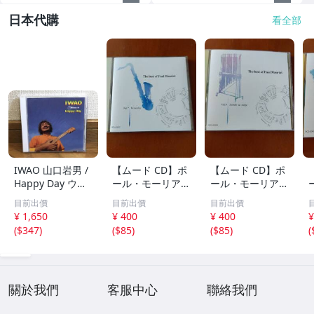
日本代購
看全部
IWAO 山口岩男 /
【ムード CD】ポ
【ムード CD】ポ
Happy Day ウク
ール・モーリア /
ール・モーリア /
レレ・アルバム
世界のロック・ポ
フレンチ・ポップ
目前出價
目前出價
目前出價
傑作 廃盤CD 稀少
ップス・ヒット集
ス集 雪が降る、
¥ 1,650
¥ 400
¥ 400
¥
品 帯付 ケツメイ
レット・イット・
シバの女王、愛の
(
$347
)
(
$85
)
(
$85
)
(
シ / Ryoji / 馬場
ビー、ヘイ・ジュ
休日、あなたのと
俊英 / 坂田学 / 西
ード、明日の架け
りこ 全20曲
本明 / 田中義人
る橋 全20曲
關於我們
客服中心
聯絡我們