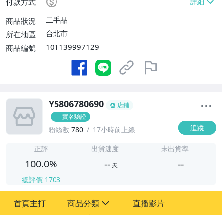
付款方式
二手品
商品狀況
台北市
所在地區
101139997129
商品編號
Y5806780690
店鋪
實名驗證
追蹤
粉絲數
780
17小時前上線
-
-
正評
出貨速度
未出貨率
100.0%
--
--
天
總評價
1703
-
首頁主打
商品分類
直播影片
-
sign