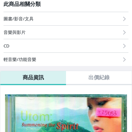
其它
2
圖書/影音/文具
音樂與影片
CD
輕音樂/功能音樂
商品資訊
出價紀錄