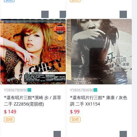
Y5806780690
Y5806780690
*還有唱片三館*濱崎 步 / 原罪
*還有唱片行三館* 康康 / 灰色
二手 ZZ2856(需競標)
調 二手 XX1154
$ 149
$ 99
競標
競標