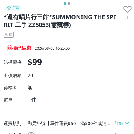
店鋪
*還有唱片行三館*SUMMONING THE SPI
1
RIT 二手 ZZ5053(需競標)
競標
競標已結束
2026/08/08 16:25:00
$99
結標價格
20
出價增額
無
得標者
1
件
數量
運費規則
郵局掛號【單件運費$60、滿500件或消費
滿$20000免運費】