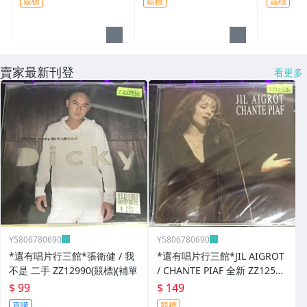
競標
競標
競標
賣家最新刊登
看更多
Y5806780690
Y5806780690
*還有唱片行三館*張衛健 / 我
*還有唱片行三館*JIL AIGROT
不是 二手 ZZ12990(競標)(補單
/ CHANTE PIAF 全新 ZZ12526
(競標)
$ 99
$ 149
直購
競標