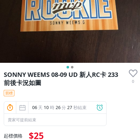
SONNY WEEMS 08-09 UD 新人RC卡 233
0
前後卡況如圖
競標
06
天
10
時
26
分
26
秒結束
賣家可提前結束
$25
起標價格