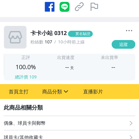
卡卡小站 0312
實名驗證
粉絲數
107
10小時前上線
追蹤
-
-
正評
出貨速度
未出貨率
100.0%
--
--
天
總評價
109
-
首頁主打
商品分類
直播影片
-
sign
偶像、球員卡與郵幣
2
偶像、球員卡與郵幣
球員卡/其他收藏卡