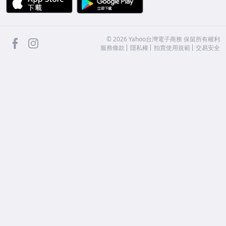
facebook
Instagram
©
2026
Yahoo台灣電子商務 保留所有權利
服務條款
隱私權
拍賣使用規範
交易安全