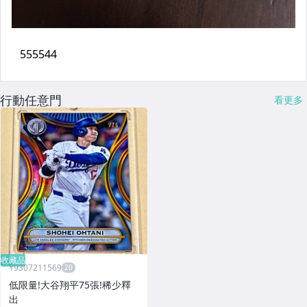
行動任意門
看更多
收藏品
Y9307211569
低限量!大谷翔平75張!稀少釋
出