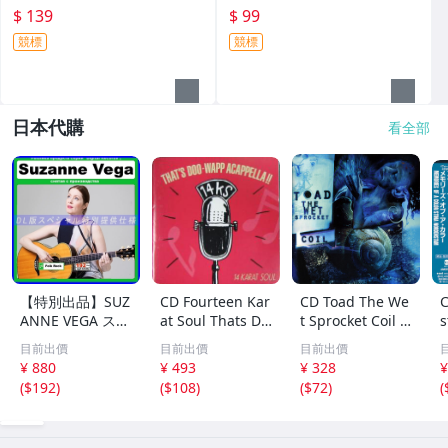
$ 139
$ 99
競標
競標
日本代購
看全部
【特別出品】SUZ
CD Fourteen Kar
CD Toad The We
C
ANNE VEGA スザ
at Soul Thats Do
t Sprocket Coil C
s
ンヌ・ヴェガ 精
o-Wapp Acappel
K67862 Columbi
O
目前出價
目前出價
目前出價
選集 100歌 音楽D
la PCCY00374 Ca
a /00110
5
¥ 880
¥ 493
¥ 328
¥
L(MP3CD)☆
nyon Internatio
0
(
$192
)
(
$108
)
(
$72
)
(
nal /00110