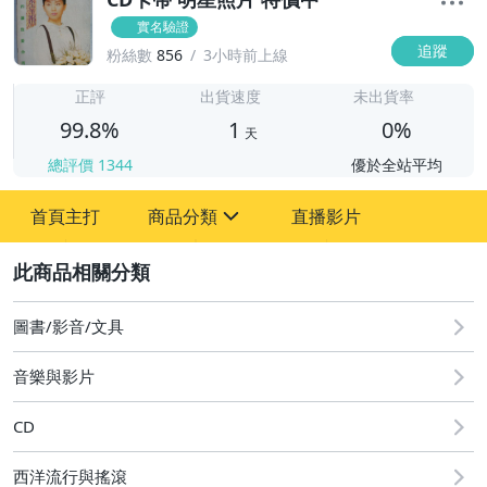
實名驗證
追蹤
粉絲數
856
3小時前上線
1
正評
出貨速度
未出貨率
99.8%
1
0%
天
總評價
1344
優於全站平均
首頁主打
商品分類
直播影片
sign
2
圖書/影音/文具
成人專區
圖書/影音/文具
手機、配件與通訊
音樂與影片
古董、藝術與礦石
CD
居家、家具與園藝
西洋流行與搖滾