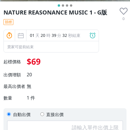
NATURE REASONANCE MUSIC 1 - G版
0
競標
01
天
20
時
39
分
31
秒結束
賣家可提前結束
$69
起標價格
20
出價增額
無
最高出價者
1
件
數量
自動出價
直接出價