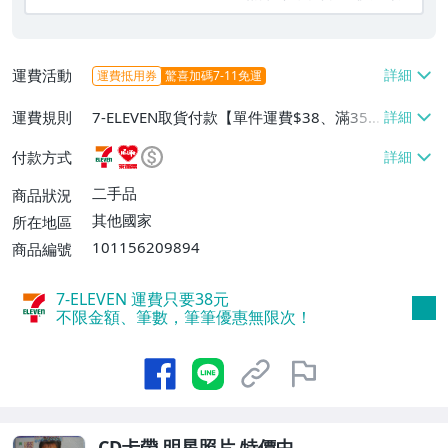
運費活動
運費抵用券
驚喜加碼7-11免運
運費規則
7-ELEVEN取貨付款【單件運費$38、滿35
件或消費滿$900免運費】、萊爾富取貨付
付款方式
款【單件運費$60、滿10件或消費滿$999
免運費】
二手品
商品狀況
其他國家
所在地區
101156209894
商品編號
7-ELEVEN 運費只要
38
元
不限金額、筆數，筆筆優惠無限次！
CD卡帶 明星照片 特價中