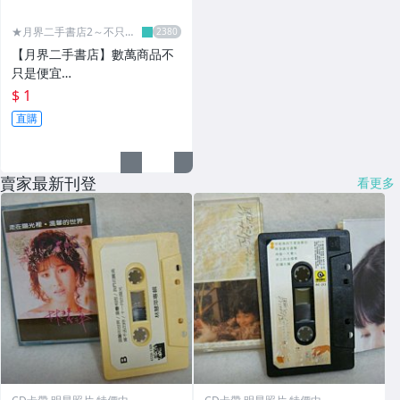
★月界二手書店2～不只是
便宜...★
【月界二手書店】數萬商品不
只是便宜…
$ 1
直購
賣家最新刊登
看更多