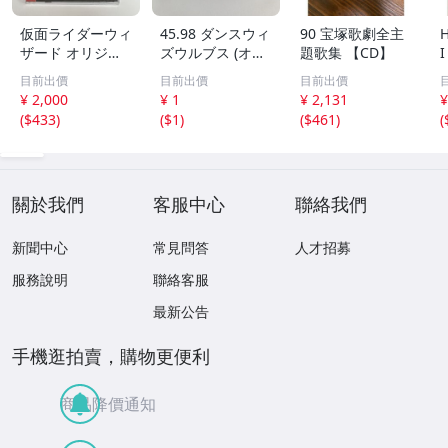
仮面ライダーウィ
45.98 ダンスウィ
90 宝塚歌劇全主
ザード オリジナ
ズウルブス (オリ
題歌集 【CD】
ルサウンドトラッ
ジナルサウンドト
目前出價
目前出價
目前出價
ク CD 新品未開封
ラック) 08
¥ 2,000
¥ 1
¥ 2,131
¥
(
$433
)
(
$1
)
(
$461
)
(
關於我們
客服中心
聯絡我們
新聞中心
常見問答
人才招募
服務說明
聯絡客服
最新公告
手機逛拍賣，購物更便利
商品降價通知