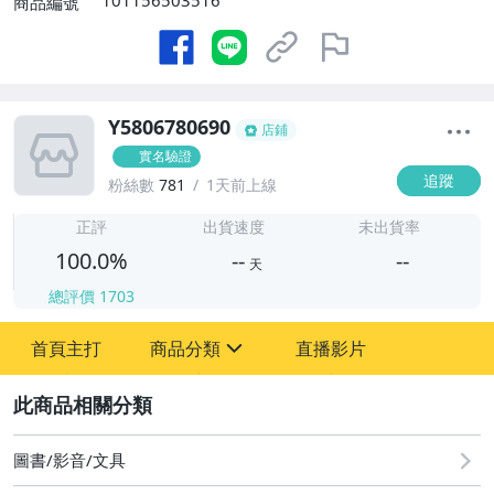
101156503516
商品編號
Y5806780690
店鋪
實名驗證
追蹤
粉絲數
781
1天前上線
-
-
正評
出貨速度
未出貨率
100.0%
--
--
天
總評價
1703
-
首頁主打
商品分類
直播影片
-
sign
其它
2
圖書/影音/文具