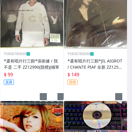
Y5806780690
Y5806780690
*還有唱片行三館*張衛健 / 我
*還有唱片行三館*JIL AIGROT
不是 二手 ZZ12990(競標)(補單
/ CHANTE PIAF 全新 ZZ12526
(競標)
$ 99
$ 149
直購
競標