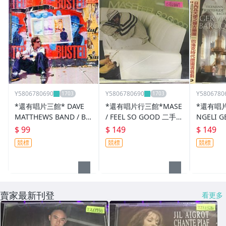
Y5806780690
Y5806780690
Y5806780
*還有唱片三館* DAVE
*還有唱片行三館*MASE
*還有唱片
MATTHEWS BAND / BU
/ FEEL SO GOOD 二手 Z
NGELI G
STED STUFF 二手 ZZ345
Z12847(競標)
AN BAR
$ 99
$ 149
$ 149
1(需競標)
978(需競
競標
競標
競標
賣家最新刊登
看更多