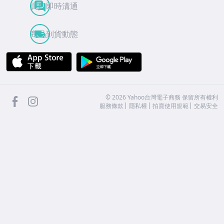
買賣即時溝通
商品到貨動態
APP Store
Google Play
facebook
Instagram
©
2026
Yahoo台灣電子商務 保留所有權利
服務條款
隱私權
拍賣使用規範
交易安全