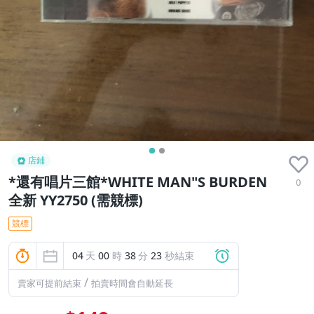
店鋪
*還有唱片三館*WHITE MAN"S BURDEN
0
全新 YY2750 (需競標)
競標
04
天
00
時
38
分
22
秒結束
/
賣家可提前結束
拍賣時間會自動延長