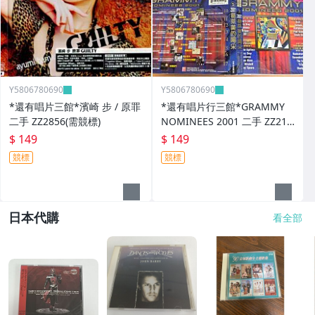
Y5806780690
Y5806780690
*還有唱片三館*濱崎 步 / 原罪
*還有唱片行三館*GRAMMY
二手 ZZ2856(需競標)
NOMINEES 2001 二手 ZZ214
03
$ 149
$ 149
競標
競標
日本代購
看全部