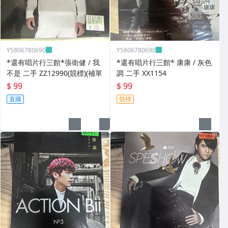
Y5806780690
Y5806780690
*還有唱片行三館*張衛健 / 我
*還有唱片行三館* 康康 / 灰色
不是 二手 ZZ12990(競標)(補單
調 二手 XX1154
$ 99
$ 99
直購
競標