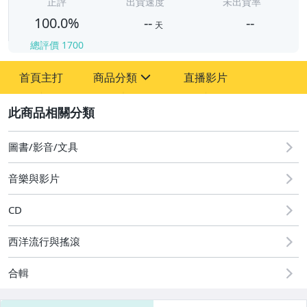
-
正評
出貨速度
未出貨率
100.0%
--
--
天
總評價
1700
-
首頁主打
商品分類
直播影片
-
sign
其它
2
圖書/影音/文具
音樂與影片
CD
西洋流行與搖滾
合輯