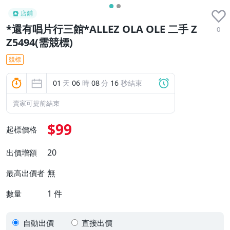
店鋪
*還有唱片行三館*ALLEZ OLA OLE 二手 Z
0
Z5494(需競標)
競標
01
天
06
時
08
分
15
秒結束
賣家可提前結束
$99
起標價格
20
出價增額
無
最高出價者
1
件
數量
自動出價
直接出價