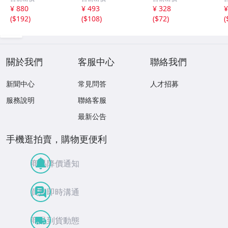
選集 100歌 音楽D
la PCCY00374 Ca
a /00110
5
¥ 880
¥ 493
¥ 328
¥
L(MP3CD)☆
nyon Internatio
0
(
$192
)
(
$108
)
(
$72
)
(
nal /00110
關於我們
客服中心
聯絡我們
新聞中心
常見問答
人才招募
服務說明
聯絡客服
最新公告
手機逛拍賣，購物更便利
商品降價通知
買賣即時溝通
商品到貨動態