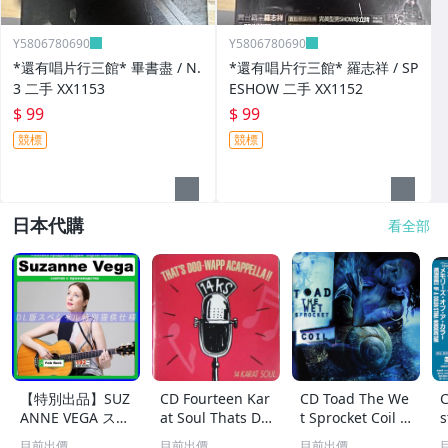
Y5806780690
Y5806780690
*還有唱片行三館* 畢書盡 / N.
*還有唱片行三館* 羅志祥 / SP
3 二手 XX1153
ESHOW 二手 XX1152
$ 99
$ 99
競標
競標
日本代購
看全部
【特別出品】SUZ
CD Fourteen Kar
CD Toad The We
C
ANNE VEGA スザ
at Soul Thats Do
t Sprocket Coil C
s
ンヌ・ヴェガ 精
o-Wapp Acappel
K67862 Columbi
O
目前出價
目前出價
目前出價