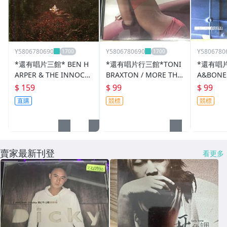
Y5806780690
Y5806780690
Y5806780
*還有唱片三館* BEN H
*還有唱片行三館*TONI
*還有唱
ARPER & THE INNOCE
BRAXTON / MORE THA
A&BONES
NT CRIMINALS 二手 ZZ
N A WOMAN 二手 ZZ10
4K 二手 
$ 159
$ 99
$ 99
0015
866(封底破、競標)
直購
競標
競標
賣家最新刊登
看更多