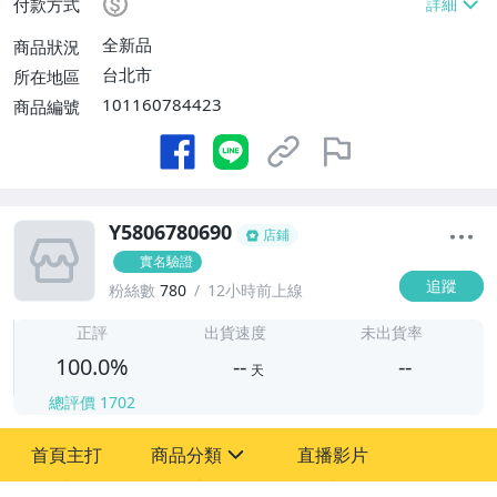
付款方式
全新品
商品狀況
台北市
所在地區
101160784423
商品編號
Y5806780690
店鋪
實名驗證
追蹤
粉絲數
780
12小時前上線
-
-
正評
出貨速度
未出貨率
100.0%
--
--
天
總評價
1702
-
首頁主打
商品分類
直播影片
-
sign