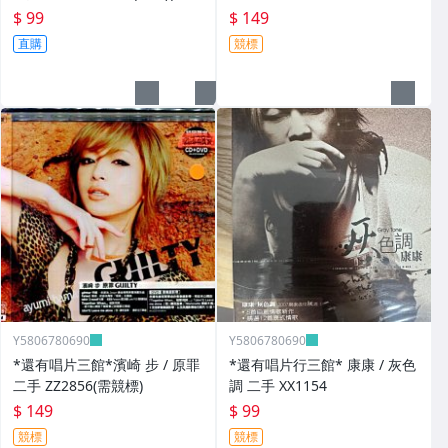
(競標)
$ 99
$ 149
直購
競標
Y5806780690
Y5806780690
*還有唱片三館*濱崎 步 / 原罪
*還有唱片行三館* 康康 / 灰色
二手 ZZ2856(需競標)
調 二手 XX1154
$ 149
$ 99
競標
競標