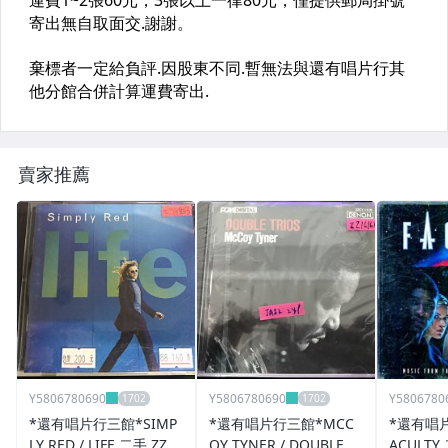
賣家推薦
Y5806780690
Y5806780690
Y5806780
*還有唱片行三館*SIMP
*還有唱片行三館*MCC
*還有唱片
LY RED / LIFE 二手 ZZ14
OY TYNER / DOUBLE T
ACULTY