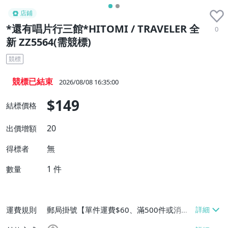
店鋪
*還有唱片行三館*HITOMI / TRAVELER 全
0
新 ZZ5564(需競標)
競標
競標已結束
2026/08/08 16:35:00
$149
結標價格
20
出價增額
無
得標者
1
件
數量
運費規則
郵局掛號【單件運費$60、滿500件或消費
滿$20000免運費】