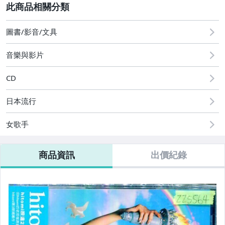
其它
2
圖書/影音/文具
音樂與影片
CD
日本流行
女歌手
商品資訊
出價紀錄