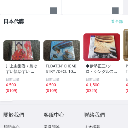
日本代購
看全部
川上由梨香 / 島ゆ
FLOATIN’ CHEMI
◆伊勢正三/ソ
ずい親ゆずい 民
STRY /DFCL 107
ロ・シングルス・
T
謡 CD /1A204
3/CD/1A203
プラス【Blu-spe
e
目前出價
目前出價
目前出價
c CD】紙ジャケ
¥ 500
¥ 500
¥ 1,500
¥
ット仕様 帯付/FL
(
$109
)
(
$109
)
(
$325
)
(
CF-5023 ＃Q08
一
YY1
C
關於我們
客服中心
聯絡我們
新聞中心
常見問答
人才招募