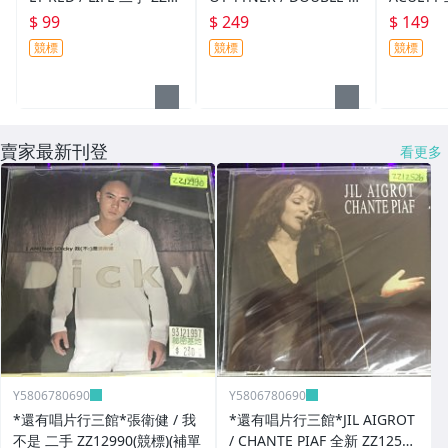
853(競標)
RIOS 全新 ZZ16161(競
競標)
$ 99
$ 249
$ 149
標)
競標
競標
競標
賣家最新刊登
看更多
Y5806780690
Y5806780690
*還有唱片行三館*張衛健 / 我
*還有唱片行三館*JIL AIGROT
不是 二手 ZZ12990(競標)(補單
/ CHANTE PIAF 全新 ZZ12526