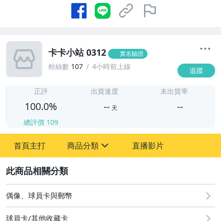
卡卡小站 0312
實名驗證
粉絲數
107
4小時前上線
追蹤
-
-
正評
出貨速度
未出貨率
100.0%
--
--
天
總評價
109
-
首頁主打
商品分類
直播影片
-
sign
偶像、球員卡與郵幣
2
偶像、球員卡與郵幣
球員卡/其他收藏卡