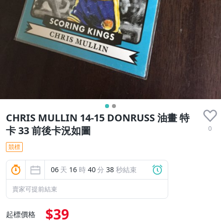
CHRIS MULLIN 14-15 DONRUSS 油畫 特
0
卡 33 前後卡況如圖
競標
06
天
16
時
40
分
37
秒結束
賣家可提前結束
$39
起標價格