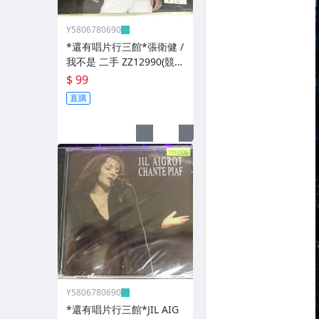
Y5806780690
*還有唱片行三館*張衛健 /
我不是 二手 ZZ12990(競
標)(補單
$ 99
直購
Y5806780690
*還有唱片行三館*JIL AIG