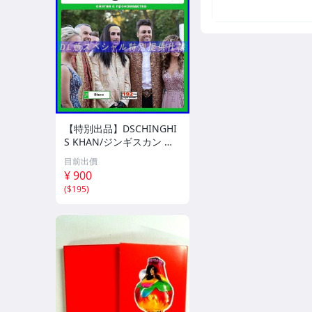
【特別出品】DSCHINGHI
S KHAN/ジンギスカン 精
選集 110歌! 音楽DL(MP3C
目前出價
D)☆
¥ 900
(
$195
)