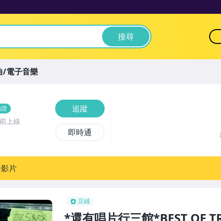
搜尋
曲/電子音樂
追蹤
驗證
時前上線
即時通
播影片
店鋪
*還有唱片行三館*BEST OF TRA