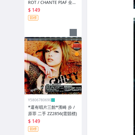
ROT / CHANTE PIAF 全新
ZZ12526(競標)
$ 149
競標
Y5806780690
*還有唱片三館*濱崎 步 /
原罪 二手 ZZ2856(需競標)
$ 149
競標