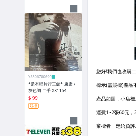
Y5806780690
*還有唱片行三館* 康康 /
灰色調 二手 XX1154
$ 99
競標