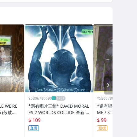
NEXT
Y5806780690
Y5806780690
 WE'RE
*還有唱片三館* DAVID MORAL
*還有唱片三館*SLEEP
6 (殼破.需
ES 2 WORLDS COLLIDE 全新 Z
ME / STILL SMOKI
Z0418
852(需競標)
$ 109
$ 99
直購
競標