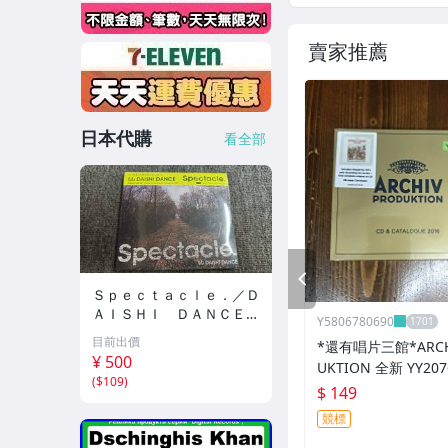
賣家推薦
日本代購
看全部
PREV
Ｓｐｅｃｔａｃｌｅ．／Ｄ
ＡＩＳＨＩ ＤＡＮＣＥ /
Y5806780690
XNAE 10022/CD/1A209
目前出價
*還有唱片三館*ARCH
¥ 500
UKTION 全新 YY207
(
$109
)
$ 149
競標