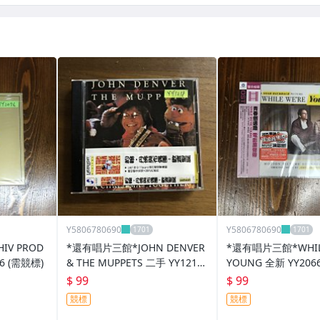
Y5806780690
Y5806780690
IV PROD
*還有唱片三館*JOHN DENVER
*還有唱片三館*WHILE
6 (需競標)
& THE MUPPETS 二手 YY1218
YOUNG 全新 YY206
(需競標)
競標)
$ 99
$ 99
競標
競標