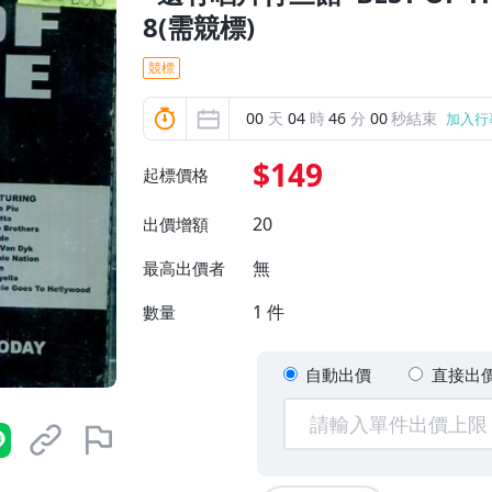
8(需競標)
競標
00
天
04
時
45
分
59
秒結束
加入行
$149
起標價格
20
出價增額
無
最高出價者
1
件
數量
自動出價
直接出