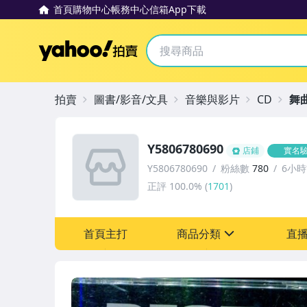
首頁
購物中心
帳務中心
信箱
App下載
Yahoo拍賣
拍賣
圖書/影音/文具
音樂與影片
CD
舞
Y5806780690
店鋪
實名
Y5806780690
粉絲數
780
6小
正評
100.0%
(
1701
)
首頁主打
商品分類
直
sign
其它