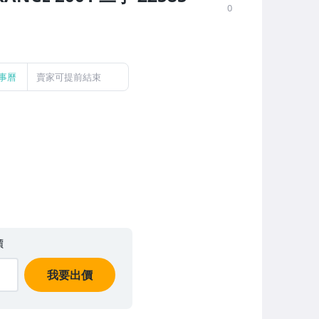
0
事曆
賣家可提前結束
價
我要出價