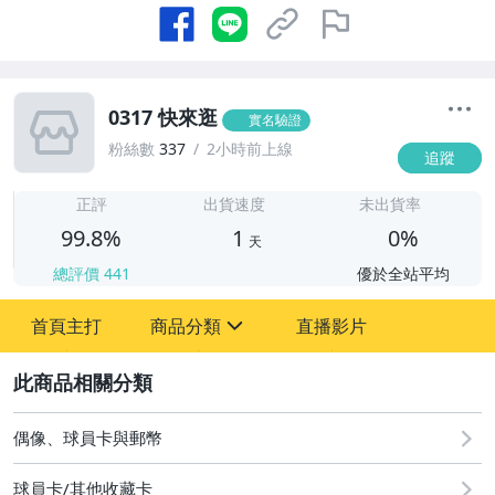
0317 快來逛
實名驗證
粉絲數
337
2小時前上線
追蹤
1
正評
出貨速度
未出貨率
99.8%
1
0%
天
總評價
441
優於全站平均
首頁主打
商品分類
直播影片
sign
2
偶像、球員卡與郵幣
偶像、球員卡與郵幣
球員卡/其他收藏卡