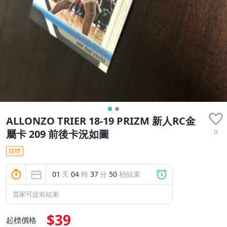
ALLONZO TRIER 18-19 PRIZM 新人RC金
0
屬卡 209 前後卡況如圖
競標
01
天
04
時
37
分
50
秒結束
賣家可提前結束
$39
起標價格