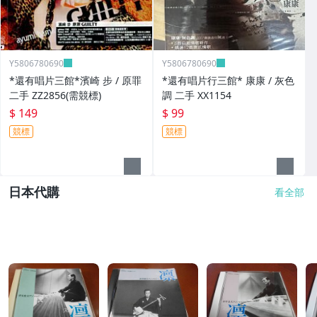
Y5806780690
Y5806780690
*還有唱片三館*濱崎 步 / 原罪
*還有唱片行三館* 康康 / 灰色
二手 ZZ2856(需競標)
調 二手 XX1154
$ 149
$ 99
競標
競標
日本代購
看全部