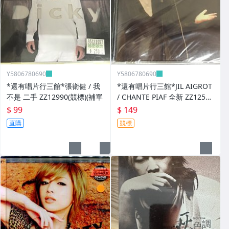
Y5806780690
Y5806780690
*還有唱片行三館*張衛健 / 我
*還有唱片行三館*JIL AIGROT
不是 二手 ZZ12990(競標)(補單
/ CHANTE PIAF 全新 ZZ12526
(競標)
$ 99
$ 149
直購
競標