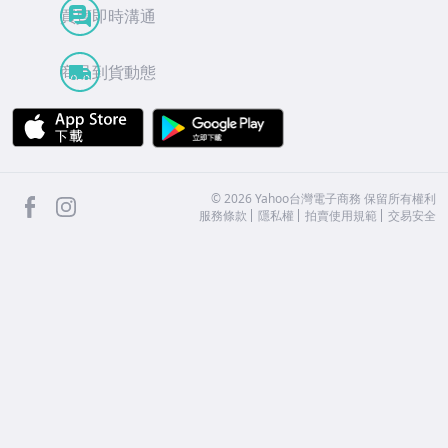
買賣即時溝通
商品到貨動態
APP Store
Google Play
facebook
Instagram
©
2026
Yahoo台灣電子商務 保留所有權利
服務條款
隱私權
拍賣使用規範
交易安全