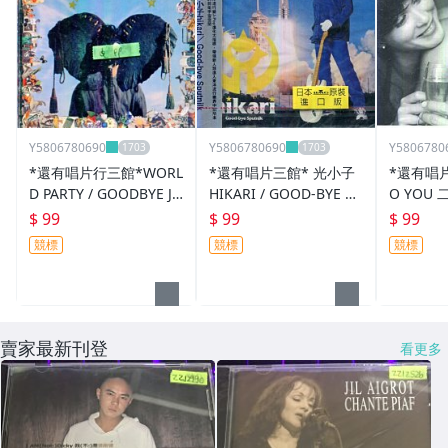
Y5806780690
Y5806780690
Y5806780
*還有唱片行三館*WORL
*還有唱片三館* 光小子
*還有唱片
D PARTY / GOODBYE JU
HIKARI / GOOD-BYE SP
O YOU 
MBO 二手 ZZ5594(需競
UTNIL 全新 ZZ2418(需
競標)
$ 99
$ 99
$ 99
標)
競標)
競標
競標
競標
賣家最新刊登
看更多