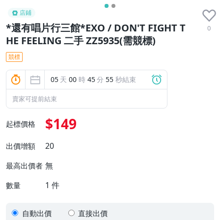
店鋪
*還有唱片行三館*EXO / DON'T FIGHT T
0
HE FEELING 二手 ZZ5935(需競標)
競標
05
天
00
時
45
分
54
秒結束
賣家可提前結束
$149
起標價格
20
出價增額
無
最高出價者
1
件
數量
自動出價
直接出價