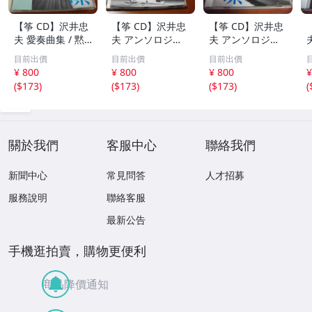
【筝 CD】沢井忠
【筝 CD】沢井忠
【筝 CD】沢井忠
夫 愛奏曲集 / 黙
夫 アンソロジー
夫 アンソロジー
示 、波 、二つの
「凜」からの分売
「凜」からの分売
目前出價
目前出價
目前出價
相 、箏二重奏ソ
沢井忠夫作品集
沢井忠夫 作品集
¥ 800
¥ 800
¥ 800
¥
ナタ 杵屋正邦 、
ライブ 風衣、水
第三集 “光る海”
(
$173
)
(
$173
)
(
$173
)
(
入野義朗 、小野
の声、枯野砧、五
（限定販売） 200
衛 他 (1971/197
節の舞、ファンタ
1
3/1976)
ジア (限定）
關於我們
客服中心
聯絡我們
新聞中心
常見問答
人才招募
服務說明
聯絡客服
最新公告
手機逛拍賣，購物更便利
商品降價通知