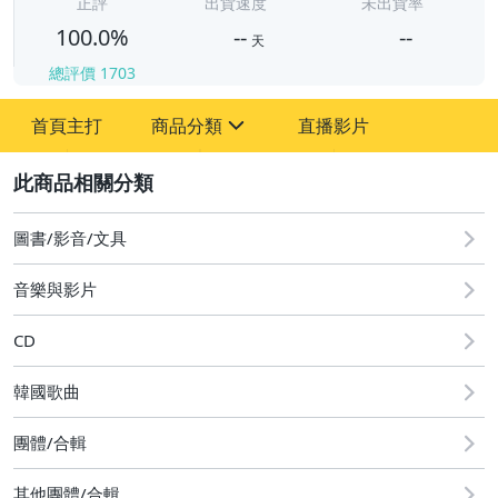
-
正評
出貨速度
未出貨率
100.0%
--
--
天
總評價
1703
-
首頁主打
商品分類
直播影片
-
sign
其它
2
圖書/影音/文具
音樂與影片
CD
韓國歌曲
團體/合輯
其他團體/合輯