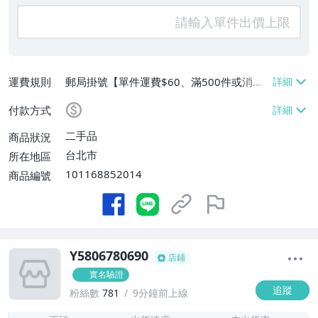
運費規則
郵局掛號【單件運費$60、滿500件或消費
滿$20000免運費】
付款方式
二手品
商品狀況
台北市
所在地區
101168852014
商品編號
Y5806780690
店鋪
實名驗證
追蹤
粉絲數
781
9分鐘前上線
-