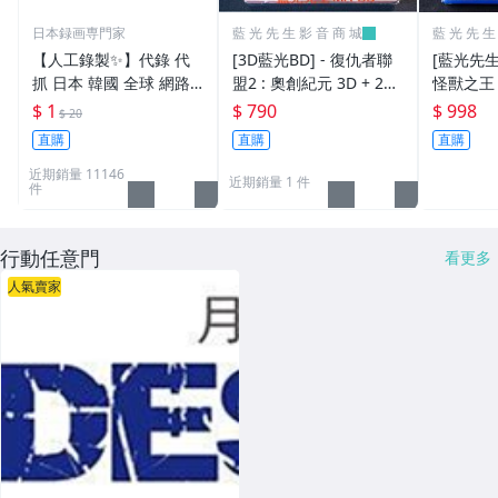
日本録画専門家
藍 光 先 生 影 音 商 城
藍 光 先 生
【人工錄製✨】代錄 代
[3D藍光BD] - 復仇者聯
[藍光先生B
抓 日本 韓國 全球 網路
盟2 : 奧創紀元 3D + 2D
怪獸之王 (
電視 網路節目 直播 串流
限量雙碟鐵盒版 ( 得利公
者巨獸 ) G
$ 1
$ 790
$ 998
$ 20
OTT VOD 日本録画専門
司貨 )
直購
直購
直購
家 MP4 TS
近期銷量 11146
近期銷量 1 件
件
行動任意門
看更多
人氣賣家