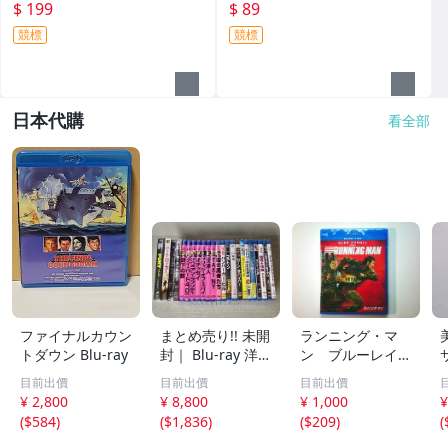
he VAult 1991-2002
廉荷頓Gloria Swanson葛洛莉
$ 199
$ 89
亞斯旺森
競標
競標
日本代購
看全部
ファイナルカウン
まとめ売り!! 未開
ランニング・マ
トダウン Blu-ray
封｜ Blu-ray 洋画
ン ブルーレイ
まとめて23本セ
＋ ＤＶＤ セット
目前出價
目前出價
目前出價
ット!! プラトー
グレン・パウエル
¥ 2,800
¥ 8,800
¥ 1,000
¥
ン/オデッセイ/ボ
エドガー・ライト
(
$584
)
(
$1,836
)
(
$209
)
(
ヘミアン・ラプソ