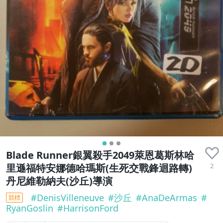
Blade Runner銀翼殺手2049萊恩葛斯林哈
2
里遜福特安娜德哈瑪斯(生死交戰鋒迴路轉)
丹尼維勒納夫(沙丘)導演
#
DenisVilleneuve
#
沙丘
#
AnaDeArmas
#
競標
RyanGoslin
#
HarrisonFord