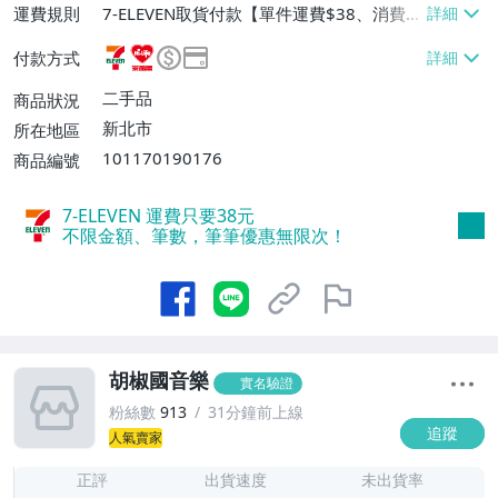
運費規則
7-ELEVEN取貨付款【單件運費$38、消費滿
$2200免運費】、7-ELEVEN取貨不付款
付款方式
【單件運費$38、消費滿$2000免運費】、
萊爾富取貨付款【單件運費$60、消費滿$2
二手品
商品狀況
200免運費】、郵局掛號【單件運費$42、
新北市
所在地區
消費滿$2050免運費】
101170190176
商品編號
7-ELEVEN 運費只要
38
元
不限金額、筆數，筆筆優惠無限次！
胡椒國音樂
實名驗證
粉絲數
913
31分鐘前上線
追蹤
人氣賣家
1
正評
出貨速度
未出貨率