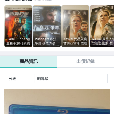
Blade Runner銀
Prisoners 私法
Arrival 異星入境
Arrival 異星入
翼殺手2049萊恩
爭鋒 休傑克曼
艾美亞當斯 傑瑞
艾美亞當斯 傑
葛斯林哈里遜福
傑克葛倫霍 保羅
米雷納 丹尼維勒
米雷納 丹尼維
特安娜德哈瑪斯
丹諾 丹尼維勒納
納夫 Denis
納夫 Denis
(生死交戰鋒迴
夫(沙丘異星入
Villeneuve (沙
Villeneuve (沙
商品資訊
出價紀錄
路轉)丹尼維勒
境怒火邊界銀翼
丘) 導演
丘) 導演
納夫(沙丘)導演
殺手2049)導演
雙碟
分級
輔導級