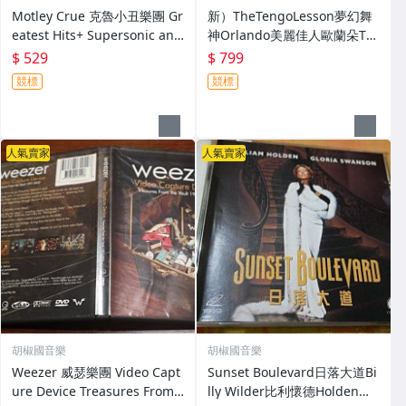
Motley Crue 克魯小丑樂團 Gr
新）TheTengoLesson夢幻舞
eatest Hits+ Supersonic and
神Orlando美麗佳人歐蘭朵Th
Demonic Relics
eManWhoCried縱情四海+夢
$ 529
$ 799
幻舞神原聲帶CD Sally Potter
競標
競標
莎莉波特
人氣賣家
人氣賣家
胡椒國音樂
胡椒國音樂
Weezer 威瑟樂團 Video Capt
Sunset Boulevard日落大道Bi
ure Device Treasures From t
lly Wilder比利懷德Holden威