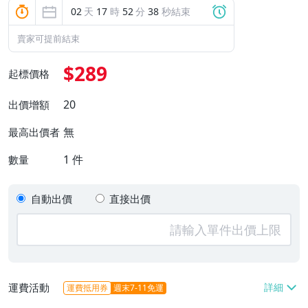
02
天
17
時
52
分
36
秒結束
賣家可提前結束
$289
起標價格
20
出價增額
無
最高出價者
1
件
數量
自動出價
直接出價
運費活動
運費抵用券
週末7-11免運