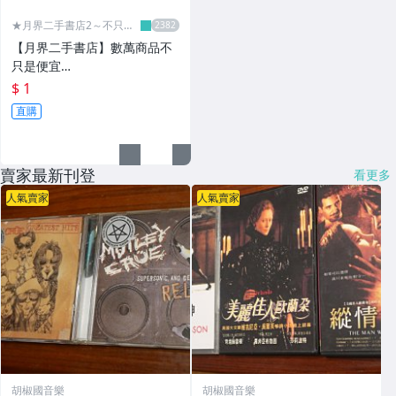
★月界二手書店2～不只是
便宜...★
【月界二手書店】數萬商品不
只是便宜…
$ 1
直購
賣家最新刊登
看更多
人氣賣家
人氣賣家
胡椒國音樂
胡椒國音樂