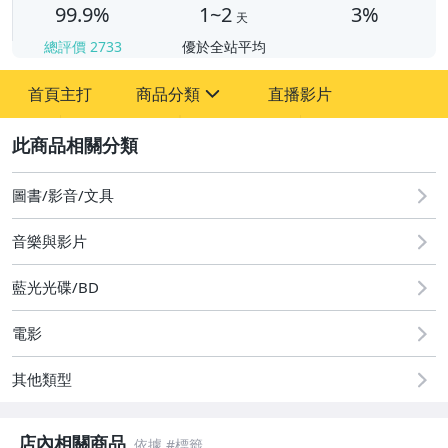
99.9%
1~2
3%
天
總評價
2733
優於全站平均
首頁主打
商品分類
直播影片
sign
2
圖書/影音/文具
圖書/影音/文具
音樂與影片
藍光光碟/BD
電影
其他類型
店內相關商品