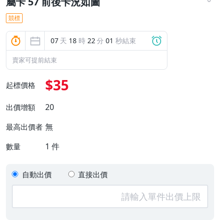
屬卡 57 前後卡況如圖
競標
07
天
18
時
22
分
00
秒結束
賣家可提前結束
$35
起標價格
20
出價增額
無
最高出價者
1
件
數量
自動出價
直接出價