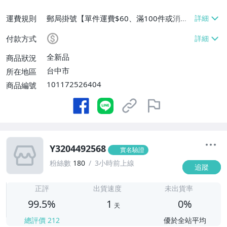
運費規則
郵局掛號【單件運費$60、滿100件或消費
滿$9999免運費】
付款方式
全新品
商品狀況
台中市
所在地區
101172526404
商品編號
Y3204492568
實名驗證
粉絲數
180
3小時前上線
追蹤
1
正評
出貨速度
未出貨率
99.5%
1
0%
天
總評價
212
優於全站平均