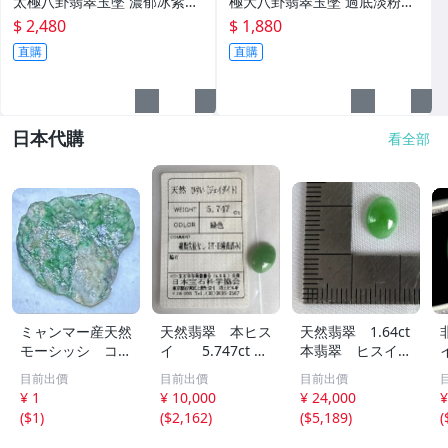
太極八卦翡翠玉墜 濃郁冰紫帶
極大八卦翡翠玉墜 過底淡粉紫
淡綠 色過底顯色紫不失
俏淡綠 肉細厚庄粉粉色滿
$ 2,480
$ 1,880
直購
直購
日本代購
看全部
ミャンマー産天然
天然翡翠 本ヒス
天然翡翠 1.64ct
モーシッシ コス
イ 5.747ct 日
本翡翠 ヒスイ
モクロア 翡翠輝
宝協ソーティン
ジェイダイト ル
目前出價
目前出價
目前出價
石 原石20.16g^
グ ルース
ース
¥ 1
¥ 10,000
¥ 24,000
¥
^激レア石^ ^
天然ひすい
(
$1
)
(
$2,162
)
(
$5,189
)
(