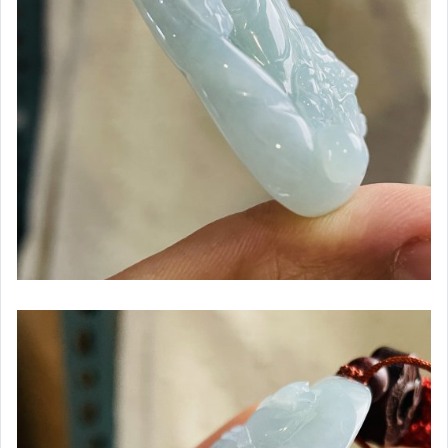
印章
八卦／八破
貔貅
龍牌／龍鳳牌／鳳牌
其它