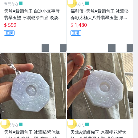
玉見なな
玉見なな
天然A貨緬甸玉 白冰小無事牌
福利價~天然A貨緬甸玉 冰潤淡
翡翠玉墜 冰潤乾淨白底 淡淡綠
春彩太極大八卦翡翠玉墜 厚庄
點綴 小小的 易配戴無壓力
起冰有水頭 紫亮 淡綠帶黃 色
$ 599
$ 1,480
帶灰感
直購
直購
玉見なな
玉見なな
天然A貨緬甸玉 冰潤茄紫俏綠
天然A貨緬甸玉 冰潤櫻花紫太