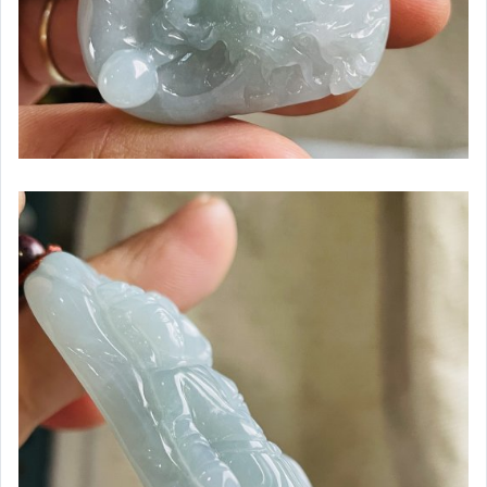
寶藝BONANZA全系列
奈米能量NA-ME沙龍保養品
二手名牌包｜小精品
耳環／耳針／胸針
戒指／玉戒／扳指
手牌／手串／珠鍊
大日如來／阿彌陀佛／寶寶佛
佛公／彌勒佛／大肚佛
觀音／度母／菩薩
媽祖／關公／三太子／玄天上帝／各路神像牌
山水牌／山水擺件