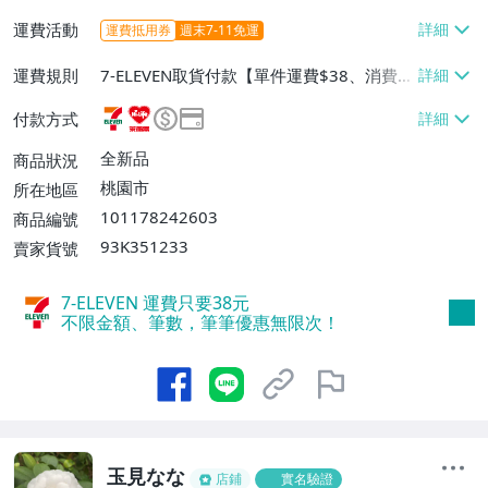
運費活動
運費抵用券
週末7-11免運
運費規則
7-ELEVEN取貨付款【單件運費$38、消費滿
$2000免運費】、萊爾富取貨付款【單件運
付款方式
費$60、消費滿$2000免運費】、宅配/貨運
【單件運費$120、消費滿$2500免運
全新品
商品狀況
費】、離島配送【單件運費$80、消費滿$2
桃園市
所在地區
000免運費】、郵局掛號【單件運費$60、
101178242603
商品編號
消費滿$2000免運費】
93K351233
賣家貨號
7-ELEVEN 運費只要
38
元
不限金額、筆數，筆筆優惠無限次！
玉見なな
店鋪
實名驗證