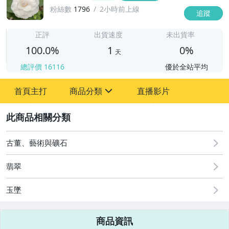
粉絲數
1796
2小時前上線
追蹤
1
正評
出貨速度
未出貨率
100.0%
1
0%
天
總評價
16116
優於全站平均
首頁主打
商品分類
直播影片
sign
2
古董、藝術與礦石
翡翠
福利品(翡翠玉石)
玉墜
加購區(翡翠玉石)
翡翠９９９元以下｜漏價商品
商品資訊