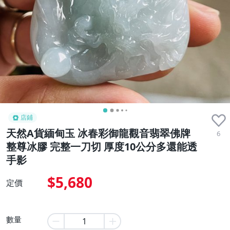
店鋪
天然A貨緬甸玉 冰春彩御龍觀音翡翠佛牌
6
整尊冰膠 完整一刀切 厚度10公分多還能透
手影
$5,680
定價
數量