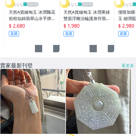
玉見なな
玉見なな
玉見なな
天然A貨緬甸玉 冰潤飄花
天然A貨緬甸玉 冰潤果綠
僅限加購
前程似錦翡翠山水手牌1
雙面浮雕法輪護身符翡翠
玉 細潤
6CM手圍可調 門前老欉
玉牌 起冰過底滿色 厚裝
圓骨鐲55
$ 2,680
$ 1,980
$ 2,980
發財樹深根碩大
鐲心 依君所求還君所願
肉淡綠底
直購
直購
直購
綴 完美
賣家最新刊登
看更多