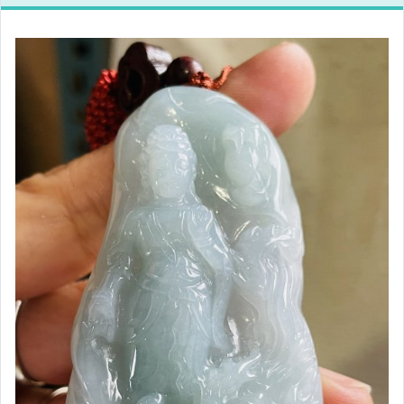
翡翠１０００～２９９９元
翡翠３０００～５９９９元
翡翠６０００～９９９９元
翡翠１００００元以上
翡翠３００００元以上
手鐲／正圈．平安鐲
手鐲／圓條．圓骨鐲
手鐲／貴妃鐲
寶石｜K金｜銀飾
和闐玉／籽料／沁料／白玉
沉香｜線香｜精油