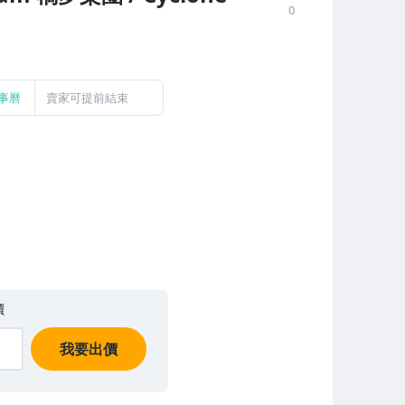
0
事曆
賣家可提前結束
價
我要出價