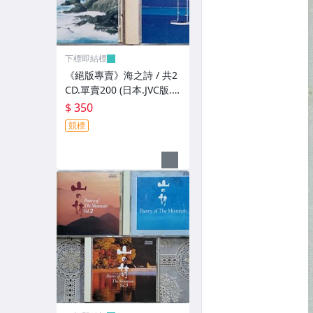
下標即結標
《絕版專賣》海之詩 / 共2
CD.單賣200 (日本.JVC版.
無IFPI)
$ 350
競標