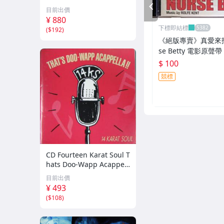
選集 100歌 音楽DL(MP3C
PREV
目前出價
D)☆
¥ 880
下標即結標
(
$192
)
《絕版專賣》真愛來找碴
se Betty 電影原聲帶
$ 100
競標
CD Fourteen Karat Soul T
hats Doo-Wapp Acappell
a PCCY00374 Canyon Int
目前出價
ernational /00110
¥ 493
(
$108
)