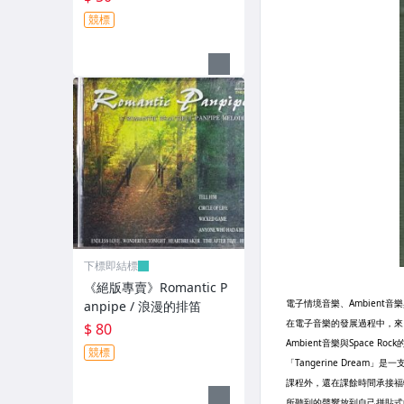
競標
下標即結標
《絕版專賣》Romantic P
anpipe / 浪漫的排笛
$ 80
競標