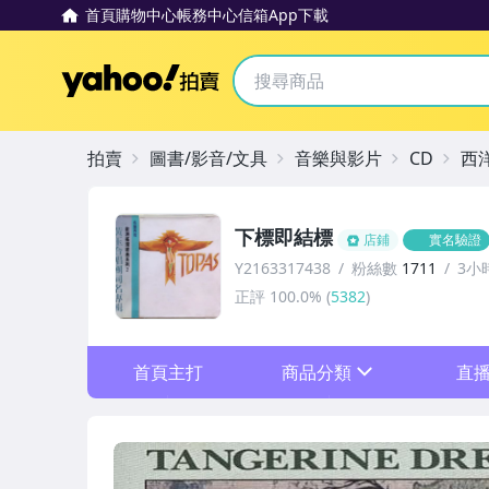
首頁
購物中心
帳務中心
信箱
App下載
Yahoo拍賣
拍賣
圖書/影音/文具
音樂與影片
CD
西
下標即結標
店鋪
實名驗證
Y2163317438
粉絲數
1711
3小
正評
100.0%
(
5382
)
首頁主打
商品分類
直
sign
其它