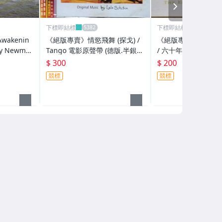
NEXT
下標即結標
下標即結標
《絕版專賣》情慾飛舞 (探戈) /
《絕版專賣》Elvis Pr
y Newma
Tango 電影原聲帶 (德版.半銀
/ 六十年搖滾紀實 (
圈.側標完整)
$ 300
$ 200
競標
競標