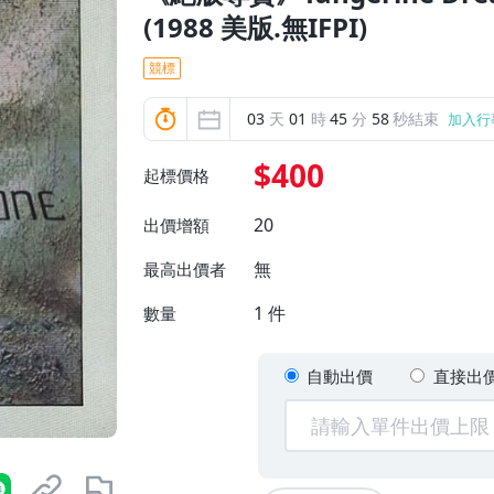
(1988 美版.無IFPI)
競標
03
天
01
時
45
分
57
秒結束
加入行
$400
起標價格
20
出價增額
無
最高出價者
1
件
數量
自動出價
直接出