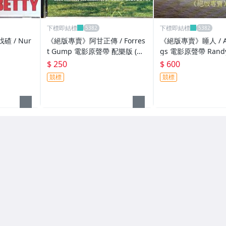
下標即結標
下標即結標
 / Nur
《絕版專賣》阿甘正傳 / Forres
《絕版專賣》睡人 / Awakenin
t Gump 電影原聲帶 配樂版 (歐
gs 電影原聲帶 Rand
版.無IFPI)
n (德版.無IFPI)
$ 250
$ 600
競標
競標