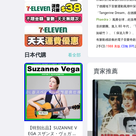
日本代購
看全部
賣家推薦
【特別出品】SUZANNE V
EGA スザンヌ・ヴェガ 精