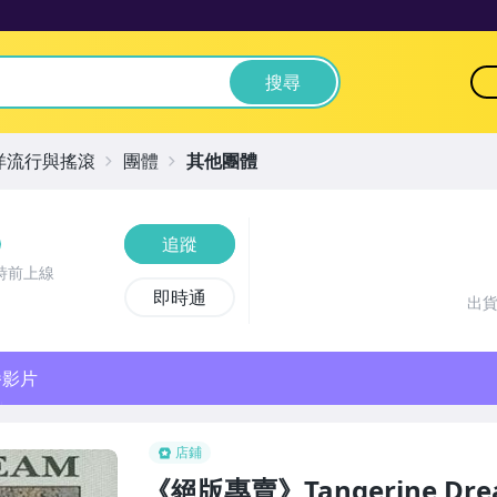
搜尋
洋流行與搖滾
團體
其他團體
追蹤
時前上線
即時通
出
播影片
店鋪
《絕版專賣》Tangerine Drea