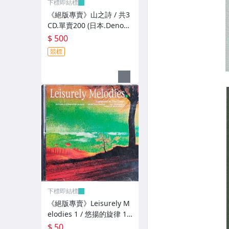
下標即結標
《絕版專賣》山之詩 / 共3
CD.單賣200 (日本.Denon
版.無IFPI)
$ 500
競標
下標即結標
《絕版專賣》Leisurely M
elodies 1 / 悠揚的旋律 1 :
拂曉的輕盈
$ 50