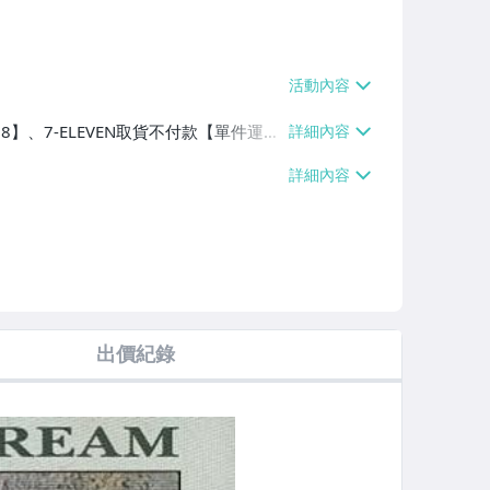
38】、7-ELEVEN取貨不付款【單件運費
費$60】
出價紀錄