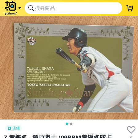
店鋪
Z 養樂多 - 飯原譽士 (09BBM養樂多隊卡，
0