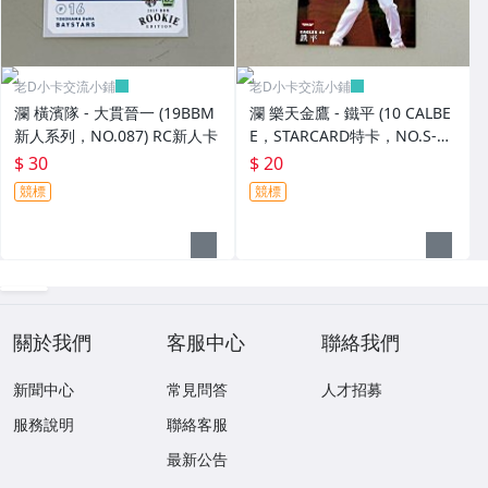
老D小卡交流小鋪
老D小卡交流小鋪
瀾 橫濱隊 - 大貫晉一 (19BBM
瀾 樂天金鷹 - 鐵平 (10 CALBE
新人系列，NO.087) RC新人卡
E，STARCARD特卡，NO.S-1
6)
$ 30
$ 20
競標
競標
關於我們
客服中心
聯絡我們
新聞中心
常見問答
人才招募
服務說明
聯絡客服
最新公告