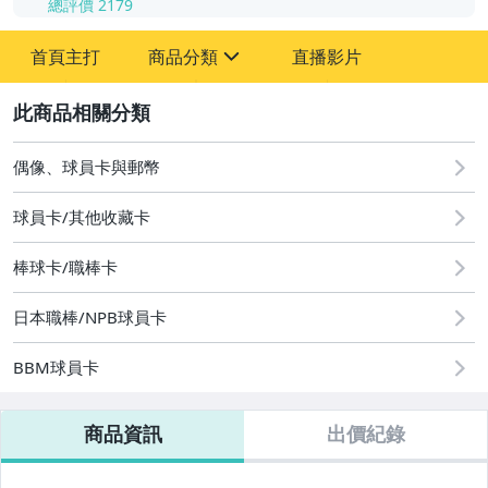
總評價
2179
首頁主打
商品分類
直播影片
sign
2
其它
偶像、球員卡與郵幣
球員卡/其他收藏卡
棒球卡/職棒卡
日本職棒/NPB球員卡
BBM球員卡
商品資訊
出價紀錄