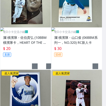
老D小卡交流小鋪
老D小卡交流小鋪
瀾 橫濱隊 - 佐伯貴弘 (10BBM
瀾 橫濱隊 - 山口俊 (06BBM系
橫濱隊卡，HEART OF THE OR
列一，NO.320) RC新人卡
DER特卡，NO.YBS5)
$ 20
$ 30
直購
競標
超人氣賣家
超人氣賣家