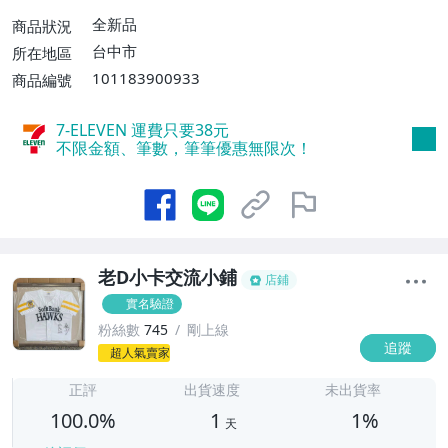
費】、郵局掛號【單件運費$31、滿10件或
全新品
商品狀況
消費滿$700免運費】、低溫配送【單件運
台中市
所在地區
費$60】
101183900933
商品編號
7-ELEVEN 運費只要
38
元
不限金額、筆數，筆筆優惠無限次！
老D小卡交流小鋪
店鋪
實名驗證
粉絲數
745
剛上線
追蹤
1
超人氣賣家
正評
出貨速度
未出貨率
100.0%
1
1%
天