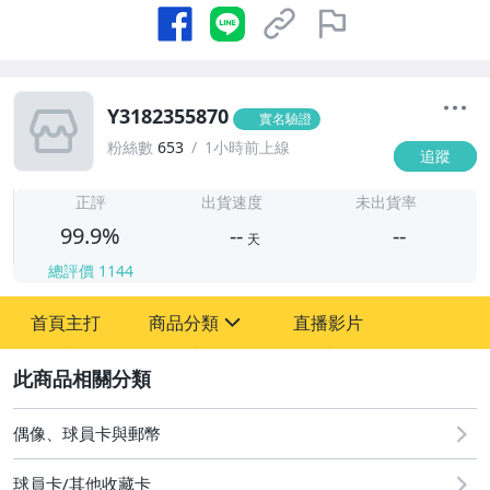
Y3182355870
實名驗證
粉絲數
653
1小時前上線
追蹤
-
-
正評
出貨速度
未出貨率
99.9%
--
--
天
總評價
1144
-
首頁主打
商品分類
直播影片
-
sign
成人專區
2
偶像、球員卡與郵幣
偶像、球員卡與郵幣
球員卡/其他收藏卡