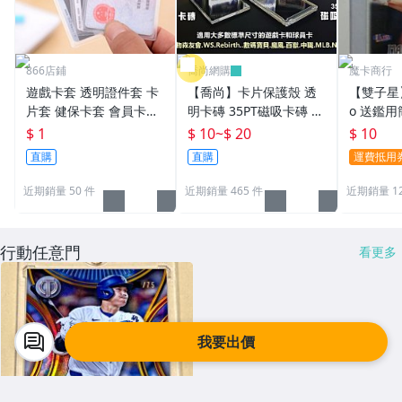
866店鋪
喬尚網購
魔卡商行
遊戲卡套 透明證件套 卡
【喬尚】卡片保護殼 透
【雙子星】
片套 健保卡套 會員卡套
明卡磚 35PT磁吸卡磚 貝
o 送鑑用
身分證卡套 名片夾 悠遊
殼卡磚 球員卡保護殼 卡
43000
$ 1
$ 10
~
$ 20
$ 10
卡 IC卡套 提款卡套 銀行
磚展示架 寶可夢 遊戲卡
直購
直購
運費抵用
卡套 名片
球員卡
近期銷量 50 件
近期銷量 465 件
近期銷量 1
行動任意門
看更多
我要出價