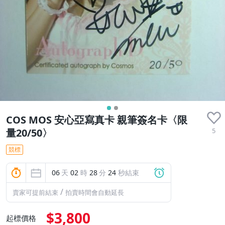
COS MOS 安心亞寫真卡 親筆簽名卡〈限
5
量20/50〉
競標
06
天
02
時
28
分
24
秒結束
/
賣家可提前結束
拍賣時間會自動延長
$3,800
起標價格