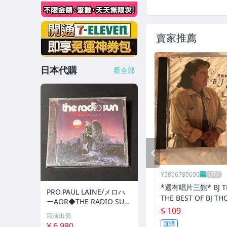
賣家推薦
日本代購
看全部
PREV
Y5806780690
*還有唱片三館* BJ T
PRO.PAUL LAINE/メロハ
THE BEST OF BJ 
ーAOR◆THE RADIO SU
ZZ0302 (封面底破)
$ 109
N/UNSTOPPABLE
目前出價
直購
¥ 6,980