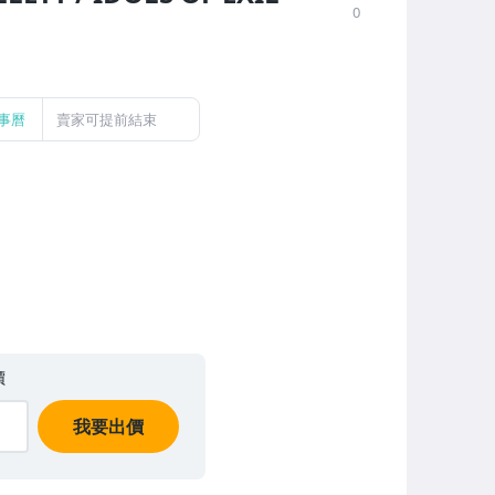
0
事曆
賣家可提前結束
價
我要出價