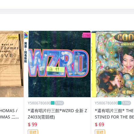
Y5806780690
Y5806780690
HOMAS /
*還有唱片行三館*WZRD 全新 Z
*還有唱片三館* THE K
THOMAS 二手
Z4033(需競標)
STINED FOR THE B
Z3366(需競標)
$ 99
$ 69
競標
競標