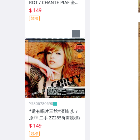
ROT / CHANTE PIAF 全新
ZZ12526(競標)
$ 149
競標
Y5806780690
*還有唱片三館*濱崎 步 /
原罪 二手 ZZ2856(需競標)
$ 149
競標