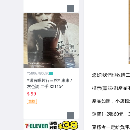
Y5806780690
*還有唱片行三館* 康康 /
灰色調 二手 XX1154
$ 99
競標