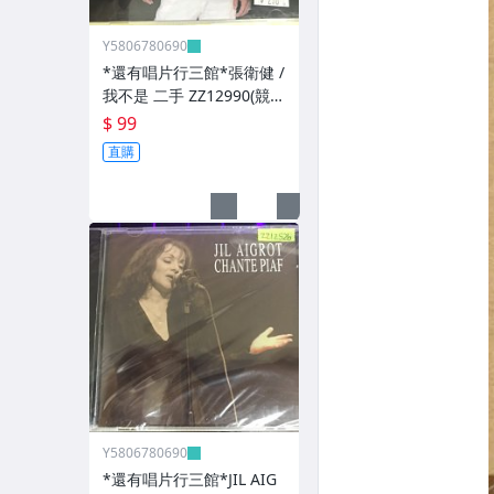
Y5806780690
*還有唱片行三館*張衛健 /
我不是 二手 ZZ12990(競
標)(補單
$ 99
直購
Y5806780690
*還有唱片行三館*JIL AIG