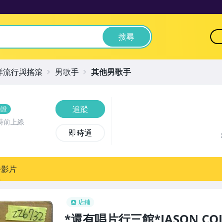
搜尋
洋流行與搖滾
男歌手
其他男歌手
追蹤
驗證
時前上線
即時通
播影片
店鋪
*還有唱片行三館*JASON COLLET