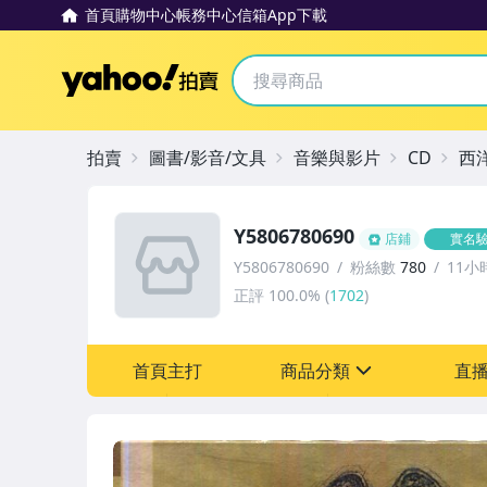
首頁
購物中心
帳務中心
信箱
App下載
Yahoo拍賣
拍賣
圖書/影音/文具
音樂與影片
CD
西
Y5806780690
店鋪
實名
Y5806780690
粉絲數
780
11小
正評
100.0%
(
1702
)
首頁主打
商品分類
直
sign
其它