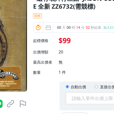
E 全新 ZZ6732(需競標)
競標
00
天
00
時
14
分
50
秒結束
加入行
$99
起標價格
20
出價增額
無
最高出價者
1
件
數量
自動出價
直接出