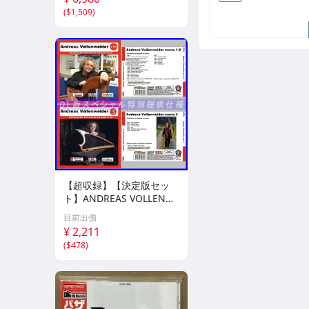
(
$1,509
)
【超収録】【決定版セッ
ト】ANDREAS VOLLENW
EIDER CD1+2+3 厳選プレ
目前出價
ミア音源集 MP3CD-DLVer
¥ 2,211
3ディスク♪
(
$478
)