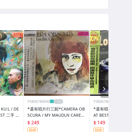
NEXT
Y5806780690
Y5806780690
U:L / DE
*還有唱片行三館*CAMERA OB
*還有唱片行三館*LO
EST 二手 Z
SCURA / MY MAUDLN CAREE
AT BEST THE SING
R 全新 ZZ21252
18274(競標)
$ 249
$ 149
競標
競標