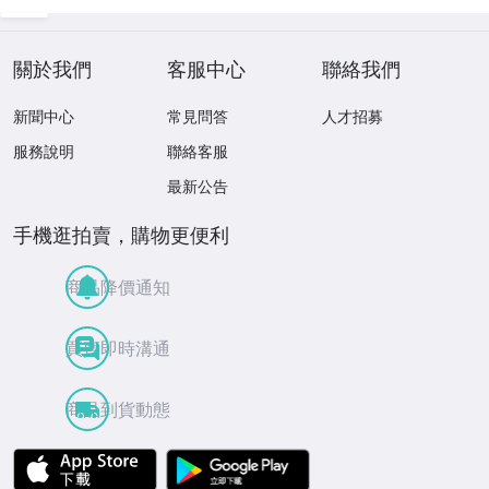
枚組/44トラック
MMER ジョン・
収録/輸入盤)
ウー JOHN WOO
70409
關於我們
客服中心
聯絡我們
新聞中心
常見問答
人才招募
服務說明
聯絡客服
最新公告
手機逛拍賣，購物更便利
商品降價通知
買賣即時溝通
商品到貨動態
APP Store
Google Play