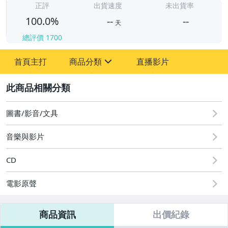
-
正評
出貨速度
未出貨率
100.0%
--
--
天
總評價
1700
-
首頁主打
商品分類
直播影片
-
sign
其它
2
圖書/影音/文具
音樂與影片
CD
電影原聲
商品資訊
出價紀錄