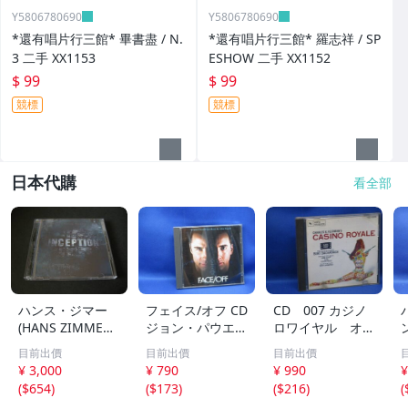
Y5806780690
Y5806780690
*還有唱片行三館* 畢書盡 / N.
*還有唱片行三館* 羅志祥 / SP
3 二手 XX1153
ESHOW 二手 XX1152
$ 99
$ 99
競標
競標
日本代購
看全部
ハンス・ジマー
フェイス/オフ CD
CD 007 カジノ
(HANS ZIMMER)
ジョン・パウエル
ロワイヤル オリ
映画「インセプシ
FACE/OFF JOHN
ジナルサウンドト
目前出價
目前出價
目前出價
ョン (完全盤)」(I
POWELL プロデ
ラック 70412
¥ 3,000
¥ 790
¥ 990
¥
NCEPTION) サウ
ュース:ハンス・
e
(
$654
)
(
$173
)
(
$216
)
(
ンドトラック (2
ジマー HANS ZI