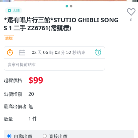
店鋪
*還有唱片行三館*STUTIO GHIBLI SONG
0
S 1 二手 ZZ6761(需競標)
競標
02
天
06
時
03
分
51
秒結束
賣家可提前結束
$99
起標價格
20
出價增額
無
最高出價者
1
件
數量
自動出價
直接出價