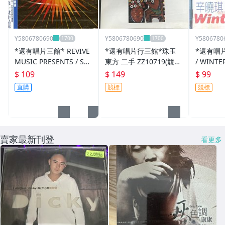
Y5806780690
Y5806780690
Y5806780
*還有唱片三館* REVIVE
*還有唱片行三館*珠玉
*還有唱
MUSIC PRESENTS / SU
東方 二手 ZZ10719(競
/ WINTE
PREME VOL.1 全新 ZZ0
標)
Z2099(
$ 109
$ 149
$ 99
033
直購
競標
競標
賣家最新刊登
看更多