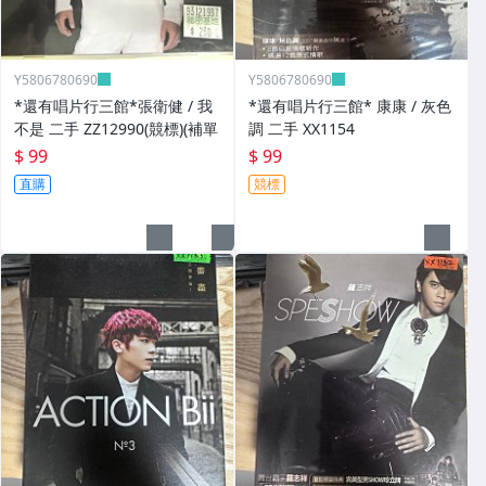
Y5806780690
Y5806780690
*還有唱片行三館*張衛健 / 我
*還有唱片行三館* 康康 / 灰色
不是 二手 ZZ12990(競標)(補單
調 二手 XX1154
$ 99
$ 99
直購
競標