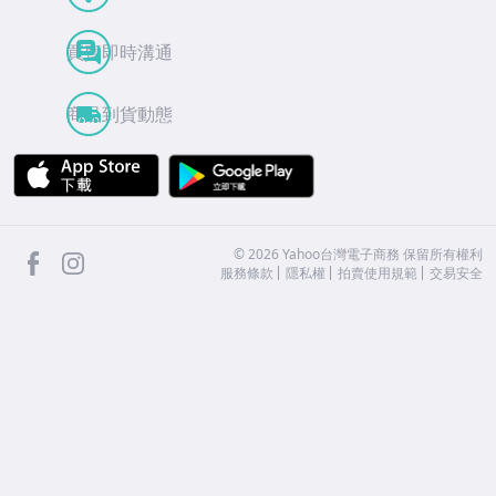
買賣即時溝通
商品到貨動態
APP Store
Google Play
facebook
Instagram
©
2026
Yahoo台灣電子商務 保留所有權利
服務條款
隱私權
拍賣使用規範
交易安全