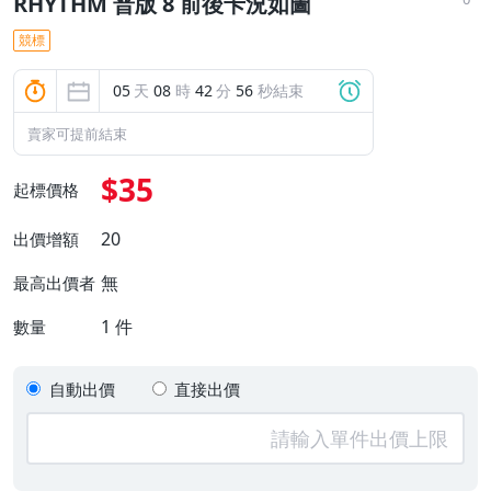
RHYTHM 普版 8 前後卡況如圖
競標
05
天
08
時
42
分
55
秒結束
賣家可提前結束
$35
起標價格
20
出價增額
無
最高出價者
1
件
數量
自動出價
直接出價