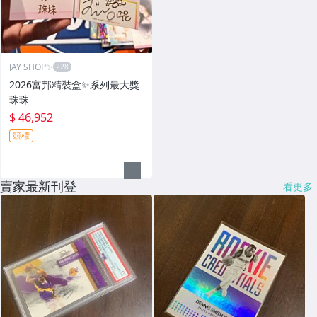
JAY SHOP✨
2026富邦精裝盒✨系列最大獎
珠珠
$ 46,952
競標
賣家最新刊登
看更多