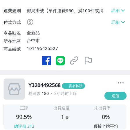
運費規則
郵局掛號【單件運費$60、滿100件或消費
滿$9999免運費】
付款方式
全新品
商品狀況
台中市
所在地區
101195425527
商品編號
Y3204492568
實名驗證
粉絲數
180
2小時前上線
追蹤
1
正評
出貨速度
未出貨率
99.5%
1
0%
天
總評價
212
優於全站平均