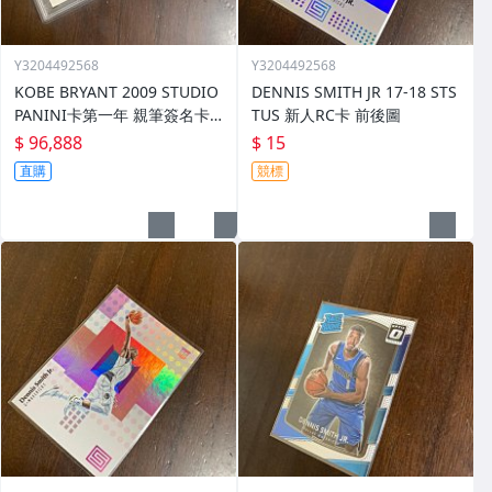
Y3204492568
Y3204492568
KOBE BRYANT 2009 STUDIO
DENNIS SMITH JR 17-18 STS
PANINI卡第一年 親筆簽名卡
TUS 新人RC卡 前後圖
限86/99 PSA/DNA
$ 96,888
$ 15
直購
競標