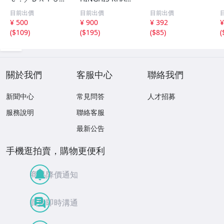
Ｉ ＤＡＮＣＥ /
ジンギスカン 精
目前出價
目前出價
目前出價
XNAE 10022/CD/
選集 110歌! 音楽
¥ 500
¥ 900
¥ 392
¥
1A209
DL(MP3CD)☆
(
$109
)
(
$195
)
(
$85
)
(
關於我們
客服中心
聯絡我們
新聞中心
常見問答
人才招募
服務說明
聯絡客服
最新公告
手機逛拍賣，購物更便利
商品降價通知
買賣即時溝通