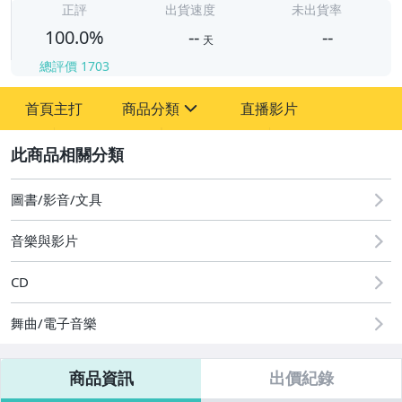
-
正評
出貨速度
未出貨率
100.0%
--
--
天
總評價
1703
-
首頁主打
商品分類
直播影片
-
sign
其它
2
圖書/影音/文具
音樂與影片
CD
舞曲/電子音樂
商品資訊
出價紀錄