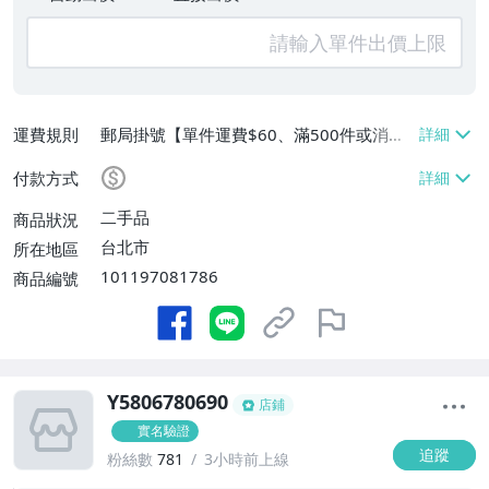
運費規則
郵局掛號【單件運費$60、滿500件或消費
滿$20000免運費】
付款方式
二手品
商品狀況
台北市
所在地區
101197081786
商品編號
Y5806780690
店鋪
實名驗證
追蹤
粉絲數
781
3小時前上線
-