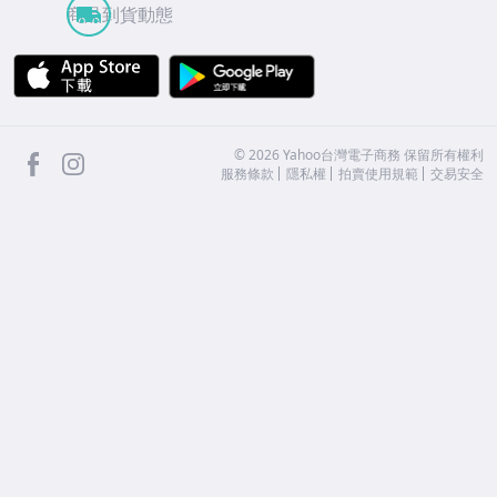
商品到貨動態
APP Store
Google Play
facebook
Instagram
©
2026
Yahoo台灣電子商務 保留所有權利
服務條款
隱私權
拍賣使用規範
交易安全