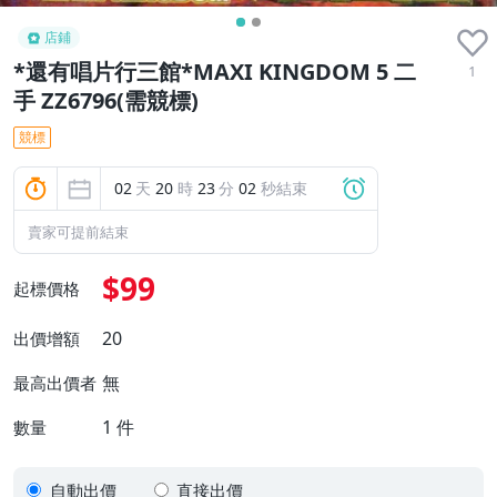
店鋪
*還有唱片行三館*MAXI KINGDOM 5 二
1
手 ZZ6796(需競標)
競標
02
天
20
時
23
分
02
秒結束
賣家可提前結束
$99
起標價格
20
出價增額
無
最高出價者
1
件
數量
自動出價
直接出價