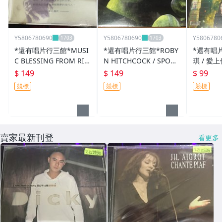
Y5806780690
Y5806780690
Y5806780
*還有唱片行三館*MUSI
*還有唱片行三館*ROBY
*還有唱
C BLESSING FROM RIC
N HITCHCOCK / SPOO
琪 / 愛
HARD CLAYDERM 二手
KED 全新 ZZ17095(競
二手 ZZ2
$ 149
$ 149
$ 99
ZZ8780(需競標)
標)
競標
競標
競標
賣家最新刊登
看更多