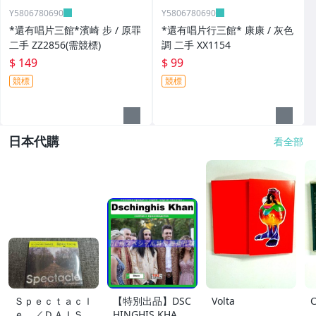
Y5806780690
Y5806780690
*還有唱片三館*濱崎 步 / 原罪
*還有唱片行三館* 康康 / 灰色
二手 ZZ2856(需競標)
調 二手 XX1154
$ 149
$ 99
競標
競標
日本代購
看全部
Ｓｐｅｃｔａｃｌ
【特別出品】DSC
Volta
ｅ．／ＤＡＩＳＨ
HINGHIS KHAN/