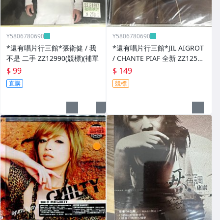
Y5806780690
Y5806780690
*還有唱片行三館*張衛健 / 我
*還有唱片行三館*JIL AIGROT
不是 二手 ZZ12990(競標)(補單
/ CHANTE PIAF 全新 ZZ12526
(競標)
$ 99
$ 149
直購
競標