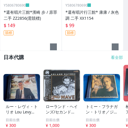
Y5806780690
Y5806780690
*還有唱片三館*濱崎 步 / 原罪
*還有唱片行三館* 康康 / 灰色
二手 ZZ2856(需競標)
調 二手 XX1154
$ 149
$ 99
競標
競標
日本代購
看全部
ルー・レヴィ・ト
ローランド・ヘイ
トミー・フラナガ
リオ Lou Levy／A
ンズ/セカンド・
ン・トリオ／ジャ
MOST MUSICAL
ウェーヴ
ズ・ポエット JA
目前出價
目前出價
目前出價
FELLA（国内盤）
ZZ POET
s
¥ 300
¥ 1,000
¥ 300
¥