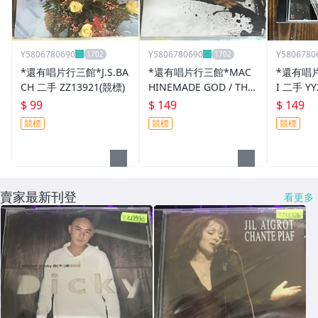
Y5806780690
Y5806780690
Y5806780
*還有唱片行三館*J.S.BA
*還有唱片行三館*MAC
*還有唱片
CH 二手 ZZ13921(競標)
HINEMADE GOD / THE
I 二手 Y
INFINITY COMPL 二手
破.需競標
$ 99
$ 149
$ 149
ZZ9717(需競標)
競標
競標
競標
賣家最新刊登
看更多