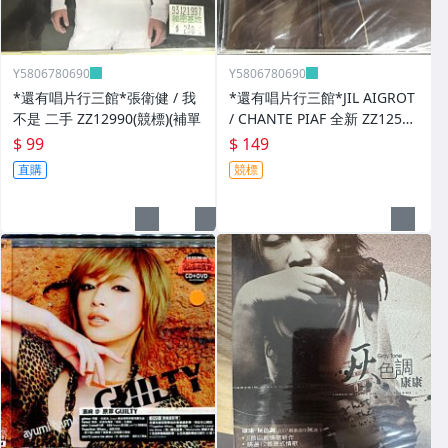
Y5806780690
Y5806780690
*還有唱片行三館*張衛健 / 我
*還有唱片行三館*JIL AIGROT
不是 二手 ZZ12990(競標)(補單
/ CHANTE PIAF 全新 ZZ12526
(競標)
$ 99
$ 149
直購
競標