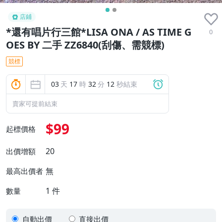
店鋪
*還有唱片行三館*LISA ONA / AS TIME G
0
OES BY 二手 ZZ6840(刮傷、需競標)
競標
03
天
17
時
32
分
11
秒結束
賣家可提前結束
$99
起標價格
20
出價增額
無
最高出價者
1
件
數量
自動出價
直接出價