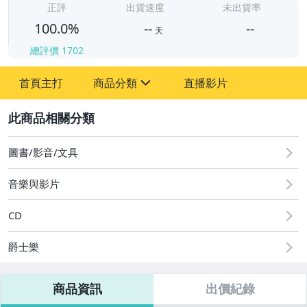
-
正評
出貨速度
未出貨率
100.0%
--
--
天
總評價
1702
-
首頁主打
商品分類
直播影片
-
sign
其它
2
圖書/影音/文具
音樂與影片
CD
爵士樂
商品資訊
出價紀錄