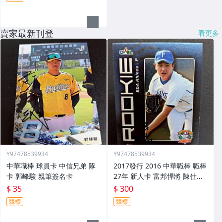
賣家最新刊登
看更多
Y97478539934
Y97478539934
中華職棒 球員卡 中信兄弟 隊
2017發行 2016 中華職棒 職棒
卡 郭峰駿 親筆簽名卡
27年 新人卡 富邦悍將 陳仕朋
親筆簽名卡 rc05
$ 35
$ 300
競標
競標