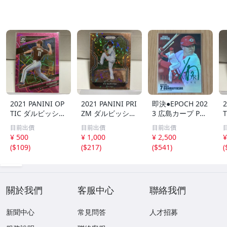
2021 PANINI OP
2021 PANINI PRI
即決●EPOCH 202
2
TIC ダルビッシュ
ZM ダルビッシュ
3 広島カープ PRE
有 249枚限定
有 40枚限定
MIER EDITION
目前出價
目前出價
目前出價
シリアルカード
シリアルカード
堂林翔太 /5枚限
¥ 500
¥ 1,000
¥ 2,500
¥
パドレス
パドレス
定 デコモリ緑箔
(
$109
)
(
$217
)
(
$541
)
(
サインカード #D
S-C05 エポック
關於我們
客服中心
聯絡我們
新聞中心
常見問答
人才招募