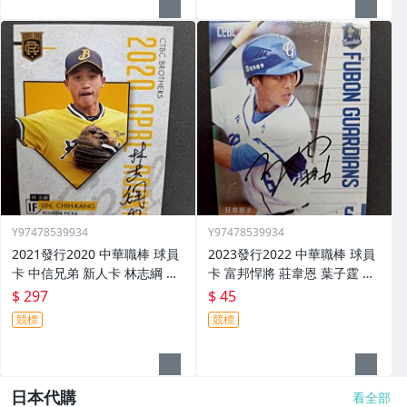
Y97478539934
Y97478539934
2021發行2020 中華職棒 球員
2023發行2022 中華職棒 球員
卡 中信兄弟 新人卡 林志綱 親
卡 富邦悍將 莊韋恩 葉子霆 親
筆簽名卡 RC35
筆簽名卡 291
$ 297
$ 45
競標
競標
日本代購
看全部