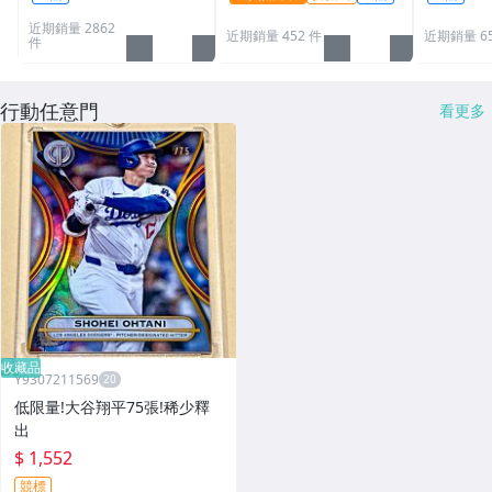
可用
近期銷量 2862
近期銷量 452 件
近期銷量 6
件
行動任意門
看更多
收藏品
Y9307211569
低限量!大谷翔平75張!稀少釋
出
$ 1,552
競標