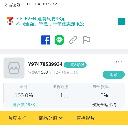
101198393772
商品編號
7-ELEVEN 運費只要
38
元
不限金額、筆數，筆筆優惠無限次！
Y97478539934
實名驗證
粉絲數
563
12分鐘前上線
追蹤
1
正評
出貨速度
未出貨率
100.0%
1
0%
天
總評價
1983
優於全站平均
首頁主打
商品分類
直播影片
sign