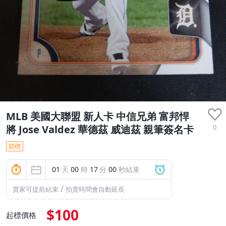
MLB 美國大聯盟 新人卡 中信兄弟 富邦悍
0
將 Jose Valdez 華德茲 威迪茲 親筆簽名卡
競標
01
天
00
時
16
分
59
秒結束
/
賣家可提前結束
拍賣時間會自動延長
$100
起標價格