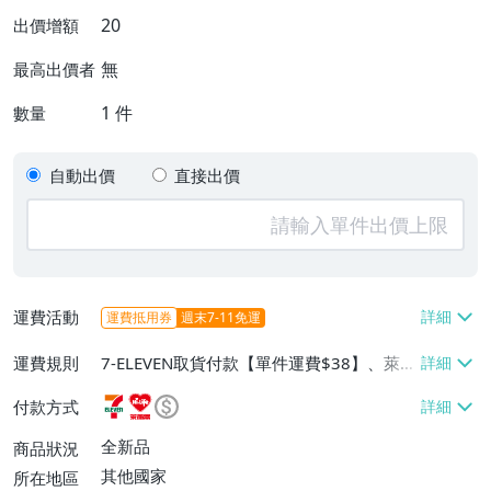
20
出價增額
無
最高出價者
1
件
數量
自動出價
直接出價
運費活動
運費抵用券
週末7-11免運
運費規則
7-ELEVEN取貨付款【單件運費$38】、萊爾
富取貨付款【單件運費$60】、郵局掛號
付款方式
【單件運費$50、滿100件或消費滿$10000
免運費】
全新品
商品狀況
其他國家
所在地區