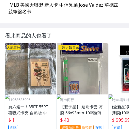
看此商品的人也看了
人氣賣家
超人氣賣家
Y1068635996
魔卡商行
時尚.電影.
買六送一！35PT 55PT
【雙子星】 透明卡套 薄
(全新品)美
磁吸式卡夾 自黏袋 中華
膜 66x93mm 100張(薄)
薄膜(10
職棒球員卡 遊戲王 寶可
適用 BBM MLB Topps C
次到貨日期:
$ 1
$ 40
$ 999,9
夢PTCG 漫威 ultra pro
PBL 球員卡
直購
運費抵用券
折扣碼
直購
直購