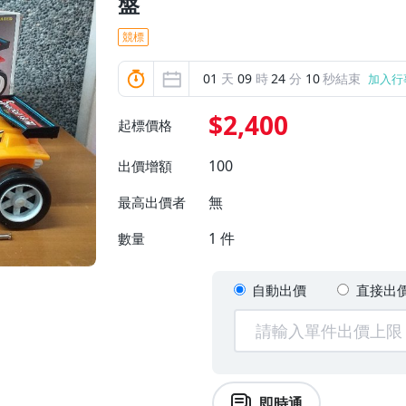
盤
競標
01
天
09
時
24
分
08
秒結束
加入行
$2,400
起標價格
100
出價增額
無
最高出價者
1
件
數量
自動出價
直接出
即時通