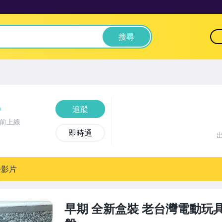
搜尋
追蹤
時前上線
即時通
播影片
早期 全新盒裝 老台灣電動玩具