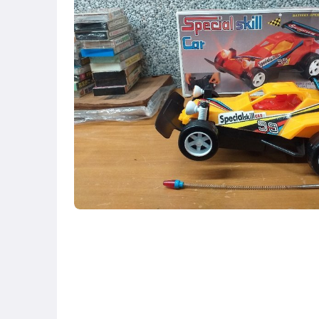
成人專區
古董、藝術與礦石
玩具、模型與公仔
居家、家具與園藝
偶像、球員卡與郵幣
家電與影音視聽
電腦、平板與周邊
電玩遊戲與主機