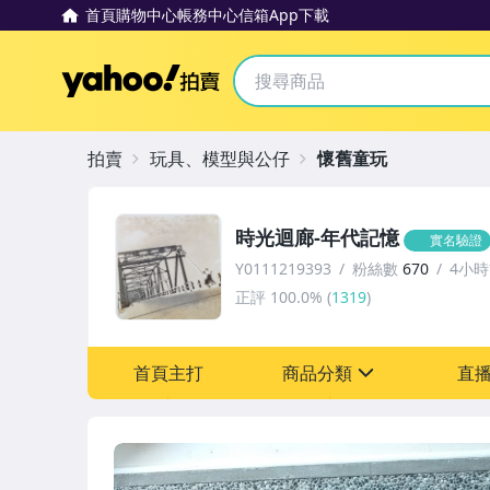
首頁
購物中心
帳務中心
信箱
App下載
Yahoo拍賣
拍賣
玩具、模型與公仔
懷舊童玩
時光迴廊-年代記憶
實名驗證
Y0111219393
粉絲數
670
4小
正評
100.0%
(
1319
)
首頁主打
商品分類
直
sign
嬰幼兒與孕婦
圖書/影音/文具