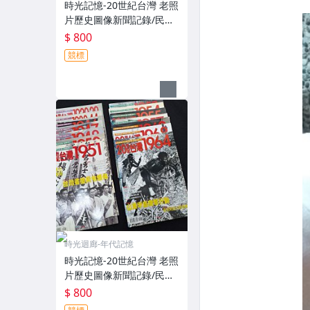
時光記憶-20世紀台灣 老照
片歷史圖像新聞記錄/民國
72年~85年 15本合拍 鄧麗
$ 800
君 黃俊雄布袋戲 金龍少棒
競標
大家樂
時光迴廊-年代記憶
時光記憶-20世紀台灣 老照
片歷史圖像新聞記錄/民國
9年~民國57年 14本合拍
$ 800