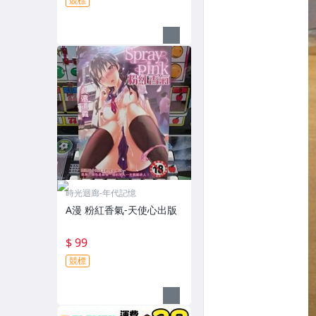
競標
時光迴廊-年代記憶
A漫 粉紅香氣-天使心出版
$ 99
競標