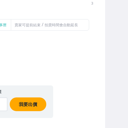
3
/
事曆
賣家可提前結束
拍賣時間會自動延長
價
我要出價