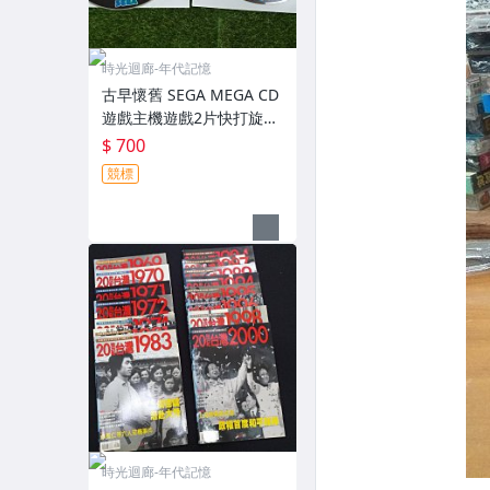
時光迴廊-年代記憶
古早懷舊 SEGA MEGA CD
遊戲主機遊戲2片快打旋風
final fight/classic arcade
$ 700
collection
競標
時光迴廊-年代記憶