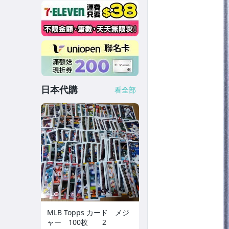
日本代購
看全部
MLB Topps カード メジ
ャー 100枚 2