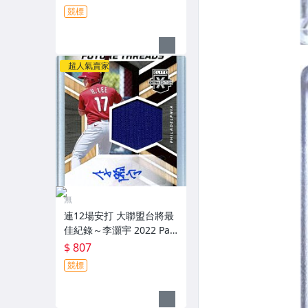
5張新人原封四球衣簽名卡
競標
Patch～
超人氣賣家
無
連12場安打 大聯盟台將最
佳紀錄～李灝宇 2022 Pan
ini Elite Extra Edition 實
$ 807
戰球衣簽名卡～
競標