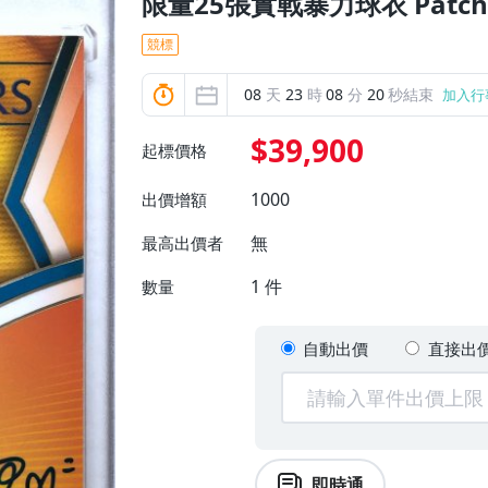
限量25張實戰暴力球衣 Patc
競標
08
天
23
時
08
分
18
秒結束
加入行
$39,900
起標價格
1000
出價增額
無
最高出價者
1
件
數量
自動出價
直接出
即時通