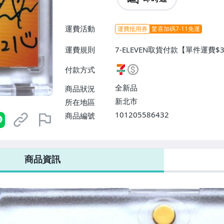
運費活動
運費抵用券
驚喜加碼7-11免運
運費規則
7-ELEVEN取貨付款【單件運費$
$38】、郵局掛號【單件運費$60
付款方式
全新品
商品狀況
新北市
所在地區
101205586432
商品編號
7-ELEVEN 運費只要
38
元
不限金額、筆數，筆筆優惠無限次！
商品資訊