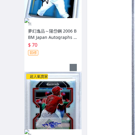
無
夢幻逸品～陽岱鋼 2006 B
BM Japan Autographs 新
人配布簽名卡 加蓋BBM鋼
$ 70
印 RC～
競標
超人氣賣家
無