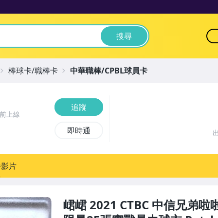
搜尋
棒球卡/職棒卡
中華職棒/CPBL球員卡
追蹤
時前上線
即時通
播影片
峮峮 2021 CTBC 中信兄弟啦啦隊卡