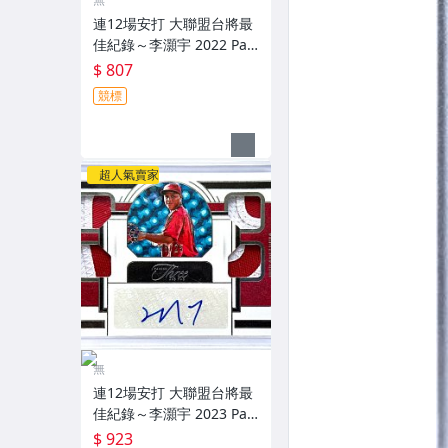
連12場安打 大聯盟台將最
佳紀錄～李灝宇 2022 Pan
ini Prizm Draft Picks 亮面
$ 807
新人簽名鑑定卡 RC PSA 9
競標
～
超人氣賣家
無
連12場安打 大聯盟台將最
佳紀錄～李灝宇 2023 Pan
ini Three And Two 限量2
$ 923