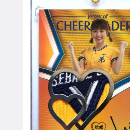
偶像、球員卡與郵幣