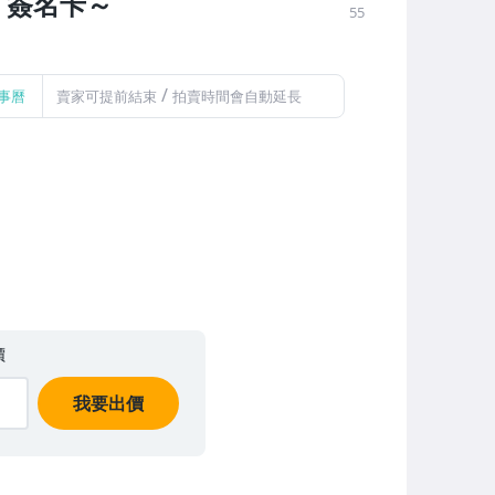
h 簽名卡～
55
/
事曆
賣家可提前結束
拍賣時間會自動延長
價
我要出價