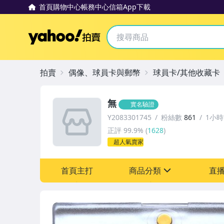
首頁
購物中心
帳務中心
信箱
App下載
Yahoo拍賣
拍賣
偶像、球員卡與郵幣
球員卡/其他收藏卡
無
實名驗證
Y2083301745
粉絲數
861
1小
正評
99.9%
(
1628
)
超人氣賣家
首頁主打
商品分類
直
sign
成人專區
玩具、模型與公仔