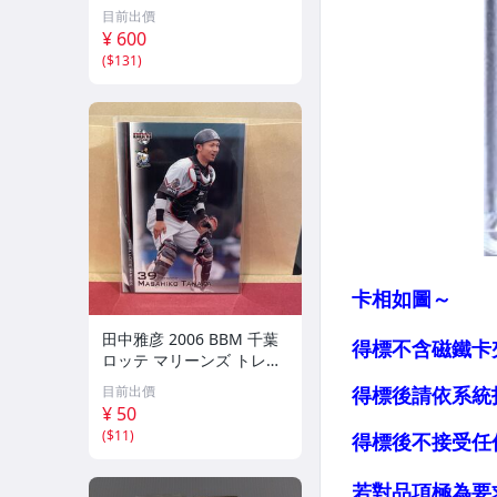
目前出價
¥ 600
(
$131
)
田中雅彦 2006 BBM 千葉
ロッテ マリーンズ トレカ
プロ野球 カード M37 スポ
目前出價
ーツ アスリート トレーデ
¥ 50
ィングカード NPB
(
$11
)