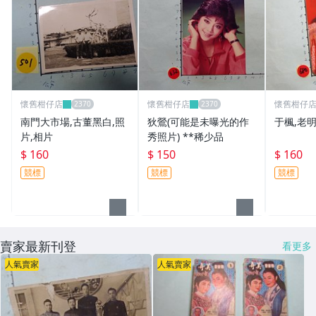
懷舊柑仔店
懷舊柑仔店
懷舊柑仔
南門大市場,古董黑白,照
狄鶯(可能是未曝光的作
于楓,老明
片,相片
秀照片) **稀少品
$ 160
$ 150
$ 160
競標
競標
競標
賣家最新刊登
看更多
人氣賣家
人氣賣家