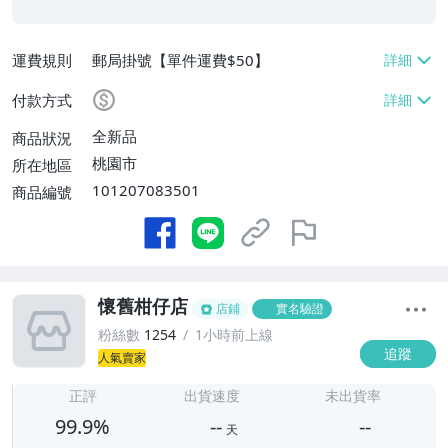
運費規則
郵局掛號【單件運費$50】
付款方式
全新品
商品狀況
桃園市
所在地區
101207083501
商品編號
懷舊柑仔店
店鋪
實名驗證
粉絲數
1254
1小時前上線
追蹤
人氣賣家
-
-
正評
出貨速度
未出貨率
99.9%
--
--
天