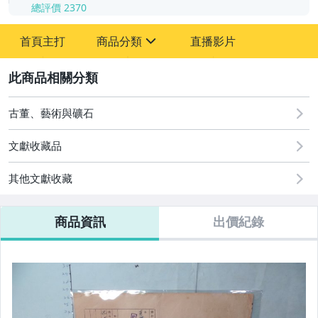
總評價
2370
-
首頁主打
商品分類
直播影片
-
sign
其它
2
古董、藝術與礦石
文獻收藏品
其他文獻收藏
商品資訊
出價紀錄