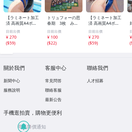
【ラミネート加工
トリュフォーの思
【ラミネート加工
済 高画質A4ポス
春期 3枚 みゆ
済 高画質A4ポス
ター】1583 AI美
き座 ジュリー
ター】1582 AI美
目前出價
目前出價
目前出價
女 イラスト ポス
デムソー ｋ
女 イラスト ポス
¥ 270
¥ 100
¥ 270
¥
ター セクシー か
ター セクシー か
(
$59
)
(
$22
)
(
$59
)
(
わいい 水着 下着
わいい 水着 下着
關於我們
客服中心
聯絡我們
新聞中心
常見問答
人才招募
服務說明
聯絡客服
最新公告
手機逛拍賣，購物更便利
商品降價通知