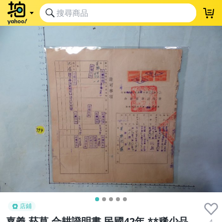
店鋪
嘉義,菸草,合耕證明書,民國42年,**稀少品
4