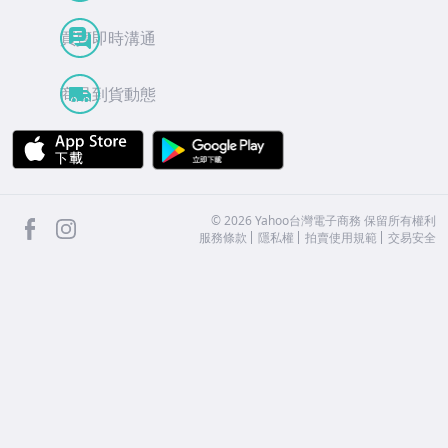
買賣即時溝通
商品到貨動態
APP Store
Google Play
facebook
Instagram
©
2026
Yahoo台灣電子商務 保留所有權利
服務條款
隱私權
拍賣使用規範
交易安全