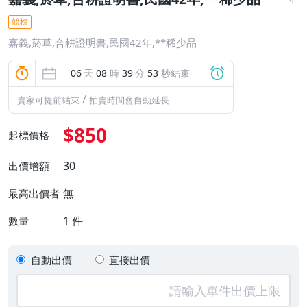
競標
嘉義,菸草,合耕證明書,民國42年,**稀少品
06
天
08
時
39
分
52
秒結束
/
賣家可提前結束
拍賣時間會自動延長
$850
起標價格
30
出價增額
無
最高出價者
1
件
數量
自動出價
直接出價