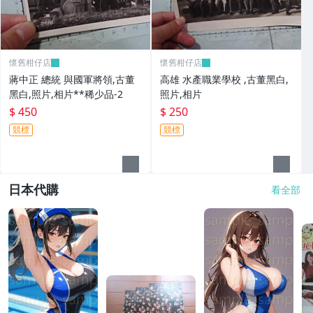
懷舊柑仔店
懷舊柑仔店
蔣中正 總統 與國軍將領,古董
高雄 水產職業學校 ,古董黑白,
黑白,照片,相片**稀少品-2
照片,相片
$ 450
$ 250
競標
競標
日本代購
看全部