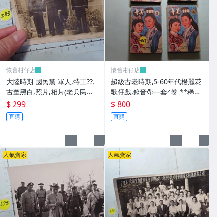
懷舊柑仔店
懷舊柑仔店
大陸時期 國民黨 軍人,特工??,
超級古老時期,5-60年代楊麗花
古董黑白,照片,相片(老兵民國3
歌仔戲,錄音帶一套4卷 **稀少
8年從大陸帶來台灣的) **稀少
品
$ 299
$ 800
品6
直購
直購
人氣賣家
人氣賣家