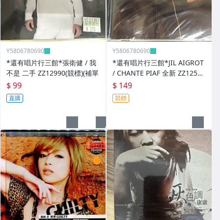
Y5806780690
Y5806780690
*還有唱片行三館*張衛健 / 我
*還有唱片行三館*JIL AIGROT
不是 二手 ZZ12990(競標)(補單
/ CHANTE PIAF 全新 ZZ12526
(競標)
$ 99
$ 149
直購
競標