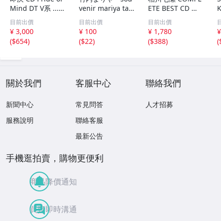
Mind DT V系 ......
venir mariya tak
ETE BEST CD コ
プライド・オブ・
euchi live
ンプリートベスト
目前出價
目前出價
目前出價
マインド プライ
¥ 3,000
¥ 100
¥ 1,780
¥
ドオブマインド
(
$654
)
(
$22
)
(
$388
)
(
...VV...
關於我們
客服中心
聯絡我們
新聞中心
常見問答
人才招募
服務說明
聯絡客服
最新公告
手機逛拍賣，購物更便利
商品降價通知
買賣即時溝通