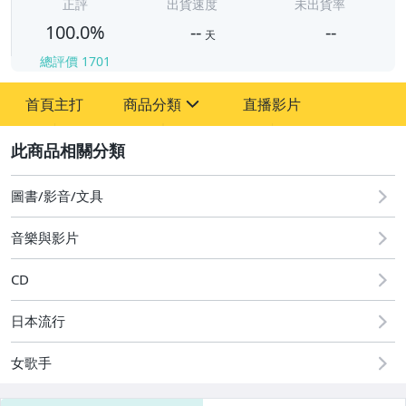
-
正評
出貨速度
未出貨率
100.0%
--
--
天
總評價
1701
-
首頁主打
商品分類
直播影片
-
sign
其它
2
圖書/影音/文具
音樂與影片
CD
日本流行
女歌手