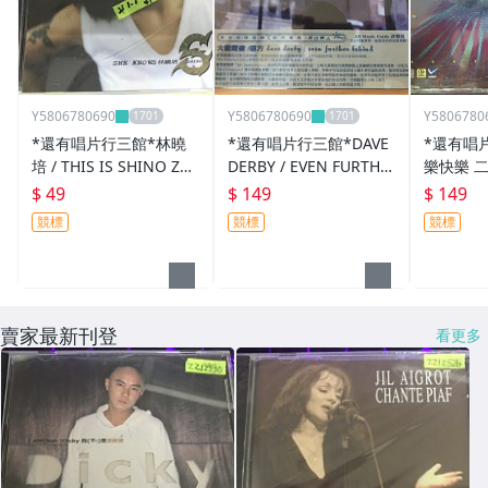
Y5806780690
Y5806780690
Y5806780
*還有唱片行三館*林曉
*還有唱片行三館*DAVE
*還有唱
培 / THIS IS SHINO ZZ1
DERBY / EVEN FURTHE
樂快樂 二手
4185(競標)
R BEHIND 全新 ZZ1978
標)
$ 49
$ 149
$ 149
7(競標)
競標
競標
競標
賣家最新刊登
看更多