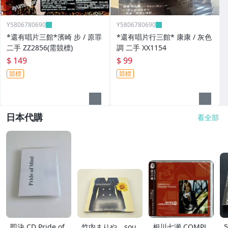
Y5806780690
Y5806780690
*還有唱片三館*濱崎 步 / 原罪
*還有唱片行三館* 康康 / 灰色
二手 ZZ2856(需競標)
調 二手 XX1154
$ 149
$ 99
競標
競標
日本代購
看全部
即決 CD Pride of
竹内まりや sou
相川七瀬 COMPL