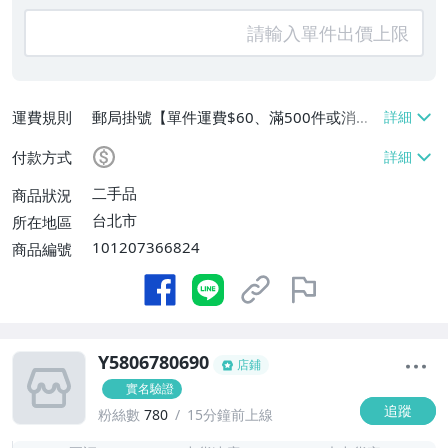
運費規則
郵局掛號【單件運費$60、滿500件或消費
滿$20000免運費】
付款方式
二手品
商品狀況
台北市
所在地區
101207366824
商品編號
Y5806780690
店鋪
實名驗證
追蹤
粉絲數
780
15分鐘前上線
-