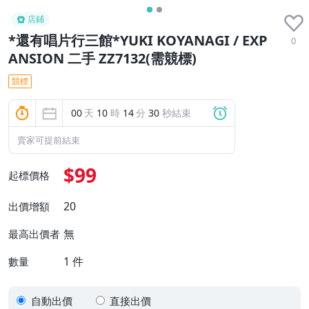
店鋪
*還有唱片行三館*YUKI KOYANAGI / EXP
0
ANSION 二手 ZZ7132(需競標)
競標
00
天
10
時
14
分
29
秒結束
賣家可提前結束
$99
起標價格
20
出價增額
無
最高出價者
1
件
數量
自動出價
直接出價