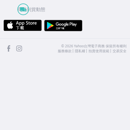
商品到貨動態
APP Store
Google Play
facebook
Instagram
©
2026
Yahoo台灣電子商務 保留所有權利
服務條款
隱私權
拍賣使用規範
交易安全