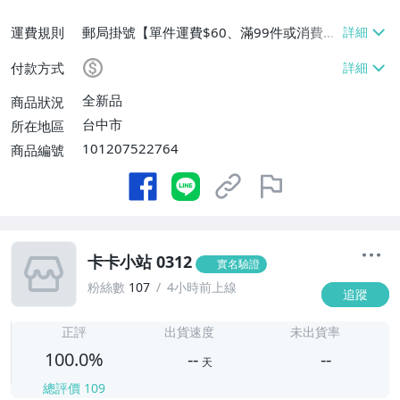
運費規則
郵局掛號【單件運費$60、滿99件或消費滿
$9999免運費】
付款方式
全新品
商品狀況
台中市
所在地區
101207522764
商品編號
卡卡小站 0312
實名驗證
粉絲數
107
4小時前上線
追蹤
-
-
正評
出貨速度
未出貨率
100.0%
--
--
天
總評價
109