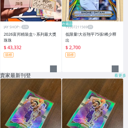
收藏品
JAY SHOP✨
Y9307211569
2026富邦精裝盒✨系列最大獎
低限量!大谷翔平75張!稀少釋
珠珠
出
$ 43,332
$ 2,700
競標
競標
賣家最新刊登
看更多