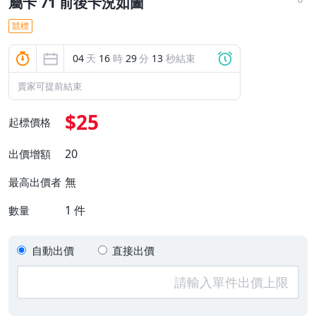
屬卡 71 前後卡況如圖
競標
04
天
16
時
29
分
13
秒結束
賣家可提前結束
$25
起標價格
20
出價增額
無
最高出價者
1
件
數量
自動出價
直接出價