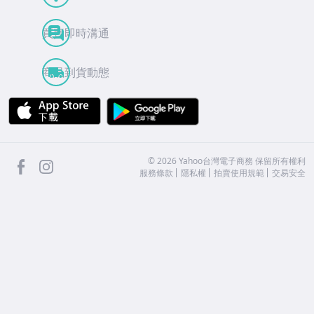
買賣即時溝通
商品到貨動態
APP Store
Google Play
facebook
Instagram
©
2026
Yahoo台灣電子商務 保留所有權利
服務條款
隱私權
拍賣使用規範
交易安全