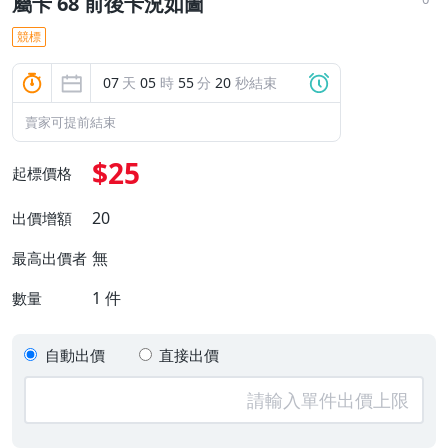
屬卡 68 前後卡況如圖
競標
07
天
05
時
55
分
19
秒結束
賣家可提前結束
$25
起標價格
20
出價增額
無
最高出價者
1
件
數量
自動出價
直接出價