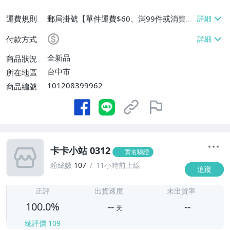
運費規則
郵局掛號【單件運費$60、滿99件或消費滿
$9999免運費】
付款方式
全新品
商品狀況
台中市
所在地區
101208399962
商品編號
卡卡小站 0312
實名驗證
粉絲數
107
11小時前上線
追蹤
-
-
正評
出貨速度
未出貨率
100.0%
--
--
天
總評價
109