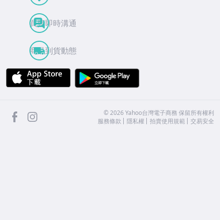
買賣即時溝通
商品到貨動態
APP Store
Google Play
facebook
Instagram
©
2026
Yahoo台灣電子商務 保留所有權利
服務條款
隱私權
拍賣使用規範
交易安全