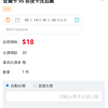
金屬卡 95 前後卡況如圖
競標
05
天
14
時
41
分
20
秒結束
賣家可提前結束
$18
起標價格
20
出價增額
無
最高出價者
1
件
數量
自動出價
直接出價