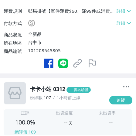
運費規則
郵局掛號【單件運費$60、滿99件或消費滿
$9999免運費】
付款方式
全新品
商品狀況
台中市
所在地區
101208545805
商品編號
卡卡小站 0312
實名驗證
粉絲數
107
1小時前上線
追蹤
-
-
正評
出貨速度
未出貨率
100.0%
--
--
天
總評價
109