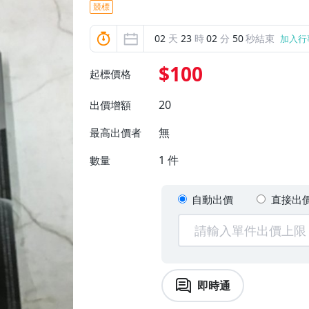
競標
02
天
23
時
02
分
48
秒結束
加入行
$100
起標價格
20
出價增額
無
最高出價者
1
件
數量
自動出價
直接出
即時通