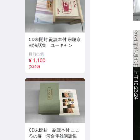
CD未開封 副読本付 寂聴京
都法話集 ユーキャン
目前出價
¥ 1,100
(
$240
)
CD未開封 副読本付 ここ
ろの扉 河合隼雄講話集