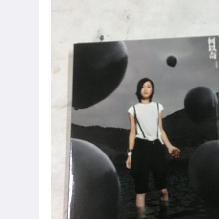
古董、藝術與礦石
偶像、球員卡與郵幣