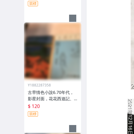
競標
Y1882287358
古早情色小說6.70年代，
影星封面，花花西遊記、
天使之戀 共2本
$ 120
競標