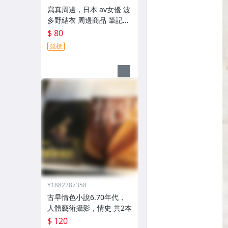
寫真周邊，日本 av女優 波
多野結衣 周邊商品 筆記本
書套 共4樣
$ 80
競標
Y1882287358
古早情色小說6.70年代，
人體藝術攝影，情史 共2本
$ 120