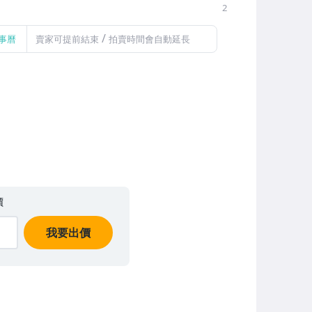
2
/
事曆
賣家可提前結束
拍賣時間會自動延長
價
我要出價