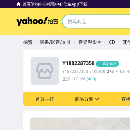
首頁
購物中心
帳務中心
信箱
App下載
Yahoo拍賣
拍賣
圖書/影音/文具
音樂與影片
CD
其
Y1882287358
實名驗證
Y1882287358
粉絲數
273
18小
正評
100.0%
(
409
)
首頁主打
商品分類
直
sign
圖書/影音/文具
成人專區