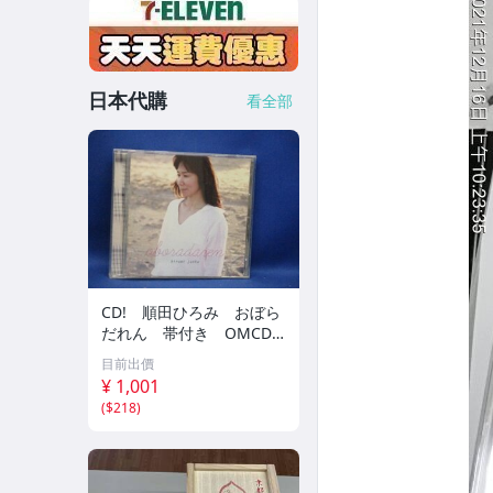
日本代購
看全部
CD! 順田ひろみ おぼら
だれん 帯付き OMCD-1
6 42405
目前出價
¥ 1,001
(
$218
)