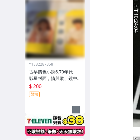
Y1882287358
古早情色小說6.70年代，
影星封面，情與歌、鏡中
花、又見午妻、春宵無敵
$ 200
共4本
競標