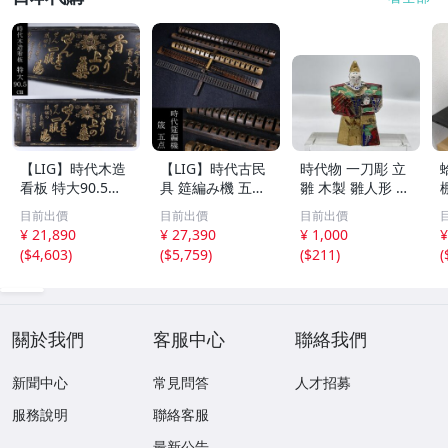
【LIG】時代木造
【LIG】時代古民
時代物 一刀彫 立
看板 特大90.5㎝
具 筵編み機 五点
雛 木製 雛人形 木
金彩 本舗 高田徳
むしろ編み 筬 お
彫彩色 小型 2.2×
目前出價
目前出價
目前出價
左衛門 古美術品
さ 農具 古道具 26
3.5×H5.7cm ひな
¥ 21,890
¥ 27,390
¥ 1,000
¥
2606.676
04.458
祭り 郷土玩具 木
(
$4,603
)
(
$5,759
)
(
$211
)
(
工芸 置物 木彫人
形(B24136)
關於我們
客服中心
聯絡我們
新聞中心
常見問答
人才招募
服務說明
聯絡客服
最新公告