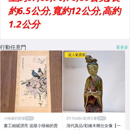
行動任意門
看更多
超人氣賣家
小辣椒的賣場
ZH Studio 歐洲古董
畫工細膩漂亮 追蹤小辣椒的賣
清代真品/彩繪木雕仕女像【一