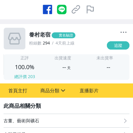
眷村老宿
實名驗證
粉絲數
294
4天前上線
追蹤
-
-
正評
出貨速度
未出貨率
100.0%
--
--
天
總評價
203
-
首頁主打
商品分類
直播影片
-
sign
2
古董、藝術與礦石
圖書/影音/文具
古董、藝術與礦石