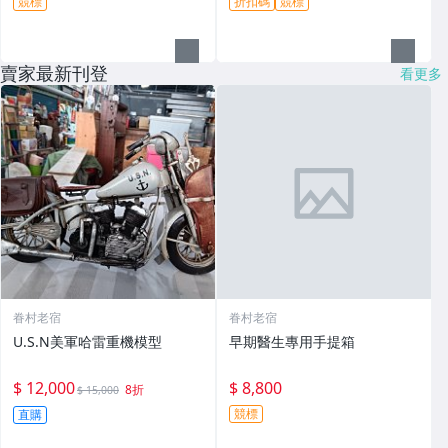
競標
折扣碼
競標
賣家最新刊登
看更多
眷村老宿
眷村老宿
U.S.N美軍哈雷重機模型
早期醫生專用手提箱
$ 12,000
$ 8,800
8折
$ 15,000
競標
直購