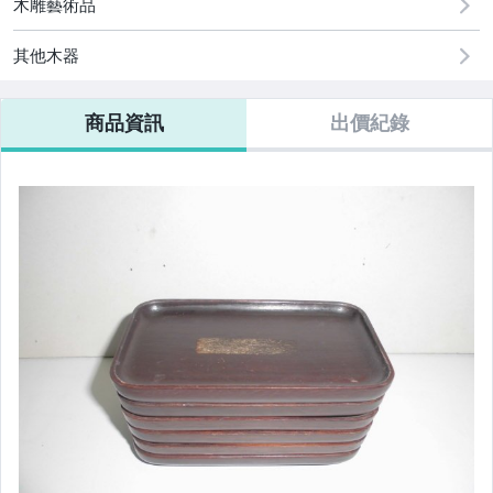
木雕藝術品
手機、配件與通訊
其他木器
相機、攝影與周邊
商品資訊
出價紀錄
運動、戶外與休閒
居家、家具與園藝
玩具、模型與公仔
男性精品與服飾
偶像、球員卡與郵幣
女裝與服飾配件
手錶與飾品配件
女包精品與女鞋