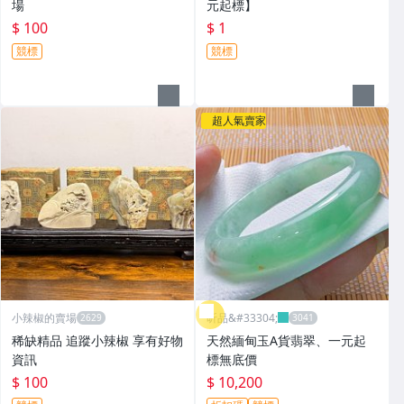
場
元起標】
$ 100
$ 1
競標
競標
超人氣賣家
小辣椒的賣場
昕品&#33304;
稀缺精品 追蹤小辣椒 享有好物
天然緬甸玉A貨翡翠、一元起
資訊
標無底價
$ 100
$ 10,200