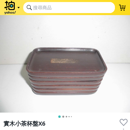
實木小茶杯盤X6
1