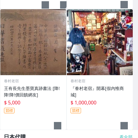
眷村老宿
眷村老宿
王有長先生墨寶真跡書法 [降!
『眷村老宿』開幕[假內惟商
降!降!價回饋網友]
城]
$ 5,000
$ 1,000,000
競標
競標
日本代購
看全部