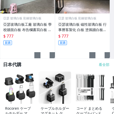
亞瑟 玻璃白板 彩繪玻璃白板
亞瑟 玻璃白板 彩繪玻璃白板
亞瑟玻璃白板工廠 玻璃白板 學
亞瑟玻璃白板 磁性玻璃白板 行
校牆面白板 布告欄書寫白板 磁
事曆客製化 白板 塗鴉牆白板
鐵玻璃白板
防眩光白板 圖案客製行事曆白
$ 777
$ 777
板
直購
直購
日本代購
看全部
Rocoren ケーブ
ケーブルホルダー
コード まとめる
ルホルダー マグ
マグネット ケー
ケーブルバンド