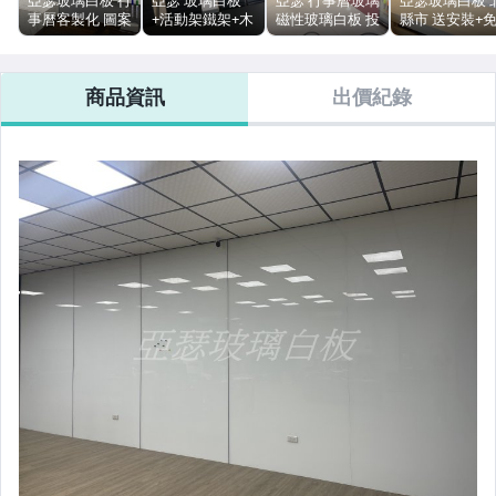
事曆客製化 圖案
+活動架鐵架+木
磁性玻璃白板 投
縣市 送安裝+
客製化 磁性玻璃
框 防眩光玻璃
影玻璃 玻璃白板
運費 使用壽命
白板 教學白板
磁性玻璃 白板玻
木框玻璃 活動式
限 ! 也可訂做
開會白板 投影白
璃 投影玻璃白板
玻璃 北縣免運費
佈欄 廚房烤漆
商品資訊
出價紀錄
板 超白白板 限
客製化訂做 優惠
+磁性
地區含安裝
中