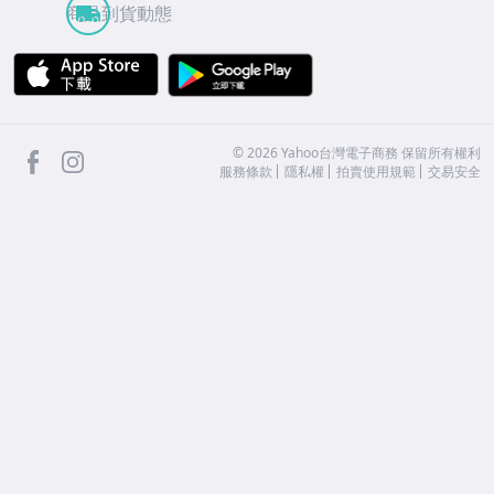
商品到貨動態
APP Store
Google Play
facebook
Instagram
©
2026
Yahoo台灣電子商務 保留所有權利
服務條款
隱私權
拍賣使用規範
交易安全