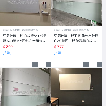
亞瑟 玻璃白板 彩繪玻璃白板
亞瑟 玻璃白板 彩繪玻璃白板
亞瑟玻璃白板 白板筆架 ( 精美
亞瑟玻璃白板工廠 學校布告欄
壓克力筆架+五金組 一組特價8
白板 牆面白板 塗鴉牆白板 磁
00元 自行DIY ) 下標區
鐵白板 書寫白板 磁性玻璃白板
$ 800
$ 777
直購
直購