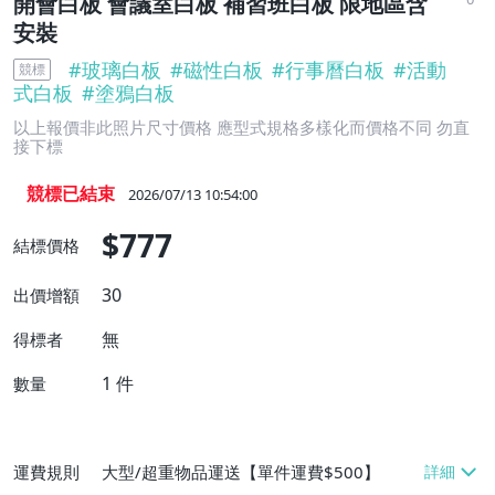
開會白板 會議室白板 補習班白板 限地區含
安裝
#
玻璃白板
#
磁性白板
#
行事曆白板
#
活動
競標
式白板
#
塗鴉白板
以上報價非此照片尺寸價格 應型式規格多樣化而價格不同 勿直
接下標
競標已結束
2026/07/13 10:54:00
$777
結標價格
30
出價增額
無
得標者
1
件
數量
運費規則
大型/超重物品運送【單件運費$500】