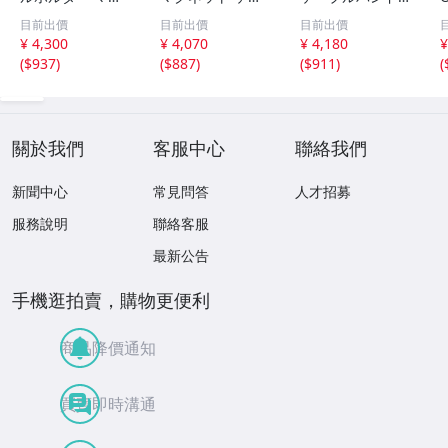
ネット式 6個セッ
ブルクリップ
結束バンド 【自
目前出價
目前出價
目前出價
ト ケーブルクリ
【超薄型・様々な
由に調整・繰り返
¥ 4,300
¥ 4,070
¥ 4,180
¥
ップ 配線止め 配
配線対応・片手で
し使用可能】 マ
(
$937
)
(
$887
)
(
$911
)
(
線整理 ケーブル
楽々】 コードホ
ジックテープ バ
スムーズ調整可能
ルダー ケーブル
ンド ケーブルタ
em
フック コー em
イケーブル em
關於我們
客服中心
聯絡我們
新聞中心
常見問答
人才招募
服務說明
聯絡客服
最新公告
手機逛拍賣，購物更便利
商品降價通知
買賣即時溝通