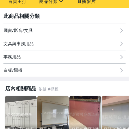
首頁主打
商品分類
直播影片
-
sign
圖書/影音/文具
2
圖書/影音/文具
文具與事務用品
事務用品
白板/黑板
店內相關商品
亞瑟玻璃白板 行
亞瑟 玻璃白板
亞瑟 行事曆玻璃
亞瑟玻璃白板 