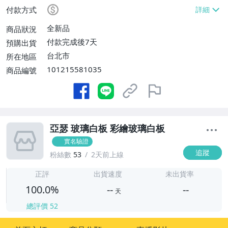
付款方式
全新品
商品狀況
付款完成後7天
預購出貨
台北市
所在地區
101215581035
商品編號
亞瑟 玻璃白板 彩繪玻璃白板
實名驗證
追蹤
粉絲數
53
2天前上線
-
-
正評
出貨速度
未出貨率
100.0%
--
--
天
總評價
52
-