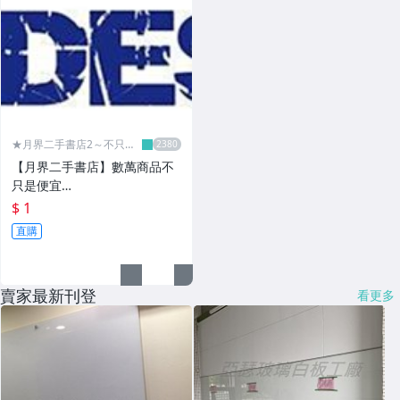
★月界二手書店2～不只是
便宜...★
【月界二手書店】數萬商品不
只是便宜…
$ 1
直購
賣家最新刊登
看更多