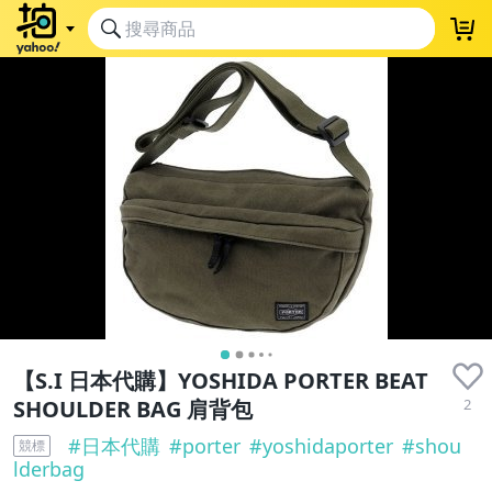
【S.I 日本代購】YOSHIDA PORTER BEAT
2
SHOULDER BAG 肩背包
#
日本代購
#
porter
#
yoshidaporter
#
shou
競標
lderbag