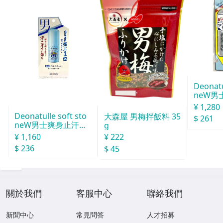
Deonatu
neW男
汗石 中世
¥ 1,280
Deonatulle soft sto
大森屋 男梅拌飯料 35
$ 261
neW男士爽身止汗石
g
消臭石２０ｇ
¥ 1,160
¥ 222
$ 236
$ 45
關於我們
客服中心
聯絡我們
新聞中心
常見問答
人才招募