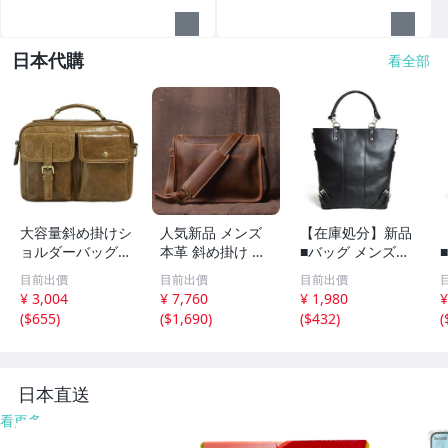
日本代購
看全部
大容量斜め掛けシ
人気新品 メンズ
【在庫処分】新品
ョルダーバッグブ
本革 斜め掛け メ
■バッグ メンズ
リーフケース多機
ッセンジャーバッ
トートバッグ 大
目前出價
目前出價
目前出價
能ショルダーバッ
グ カジュアル 牛
容量 2way ショル
¥ 3,004
¥ 7,760
¥ 1,980
¥
グ斜め掛けトート
革 A4書類 アウト
ダーバッグ 軽量
(
$655
)
(
$1,690
)
(
$432
)
(
バッグ牛革 ライ
ドア ビジネスバ
ビジネス A4 B4
トコーヒー
ッグ 男性用 通勤
黒 カジュアル 通
通学鞄 ブラウ
勤 通学 出張 無地
ン
鞄
日本直送
看更多