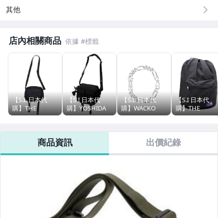
其他
店內相關商品
【S.I. 日本代
【S.I 日本代
【S.I. 日本代
【S.I 日本代
購】THE
購】YOSHIDA
購】WACKO
購】THE
NORTH FACE 紫
PORTER
MARIA ×
NORTH FACE
標 CORDURA
SENSES
CAREERING
CORDURA
Nylon Shoulder
SHOULDER
GUILTY
Ripstop
商品資訊
出價紀錄
Bag 側背包
PACK
PARTIES 07 手鍊
Knapsack