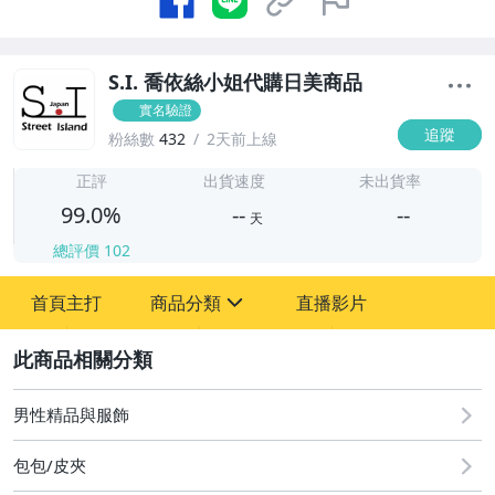
S.I. 喬依絲小姐代購日美商品
實名驗證
追蹤
粉絲數
432
2天前上線
-
-
正評
出貨速度
未出貨率
99.0%
--
--
天
總評價
102
-
首頁主打
商品分類
直播影片
-
sign
男性精品與服飾
2
手錶與飾品配件
男性精品與服飾
包包/皮夾