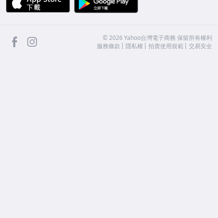
facebook
Instagram
©
2026
Yahoo台灣電子商務 保留所有權利
服務條款
隱私權
拍賣使用規範
交易安全