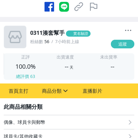
0311湊套幫手
實名驗證
粉絲數
56
7小時前上線
追蹤
-
-
正評
出貨速度
未出貨率
100.0%
--
--
天
總評價
63
-
首頁主打
商品分類
直播影片
-
sign
偶像、球員卡與郵幣
2
偶像、球員卡與郵幣
球員卡/其他收藏卡