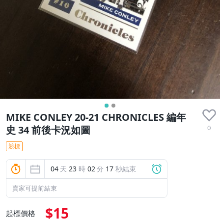
MIKE CONLEY 20-21 CHRONICLES 編年
0
史 34 前後卡況如圖
競標
04
天
23
時
02
分
16
秒結束
賣家可提前結束
$15
起標價格