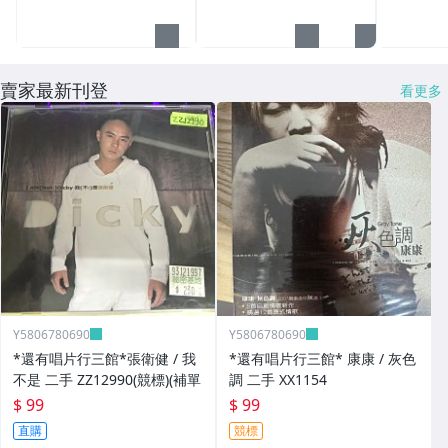
賣家最新刊登
看更多
Y5806780690
Y5806780690
*還有唱片行三館*張衛健 / 我
*還有唱片行三館* 康康 / 灰色
不是 二手 ZZ12990(競標)(補單
調 二手 XX1154
$ 99
$ 99
直購
競標