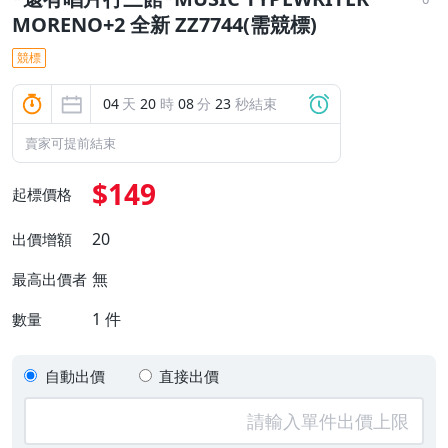
MORENO+2 全新 ZZ7744(需競標)
競標
04
天
20
時
08
分
22
秒結束
賣家可提前結束
$149
起標價格
20
出價增額
無
最高出價者
1
件
數量
自動出價
直接出價