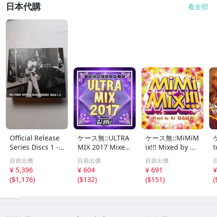
日本代購
看全部
Official Release
ケース無::ULTRA
ケース無::MiMiM
Series Discs 1 -
MIX 2017 Mixed
ix!!! Mixed by DJ
t
4
by DJ YAGI レン
なるぱお レンタ
x
目前出價
目前出價
目前出價
タル落ち 中古 CD
ル落ち 中古 CD
¥ 5,396
¥ 604
¥ 691
¥
(
$1,176
)
(
$132
)
(
$151
)
(