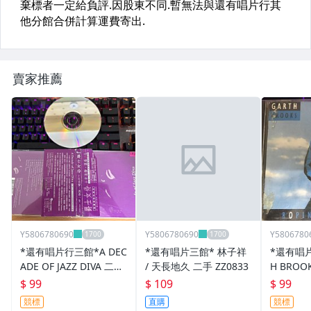
賣家推薦
Y5806780690
Y5806780690
Y5806780
*還有唱片行三館*A DEC
*還有唱片三館* 林子祥
*還有唱片
ADE OF JAZZ DIVA 二手
/ 天長地久 二手 ZZ0833
H BROOK
ZZ21155
E WIND 
$ 99
$ 109
$ 99
(競標)
競標
直購
競標