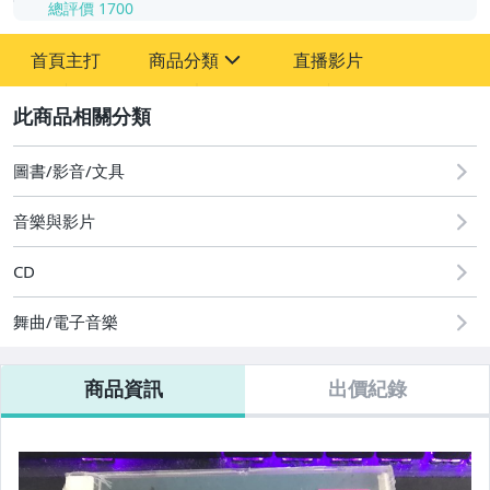
總評價
1700
-
首頁主打
商品分類
直播影片
-
sign
其它
2
圖書/影音/文具
音樂與影片
CD
舞曲/電子音樂
商品資訊
出價紀錄