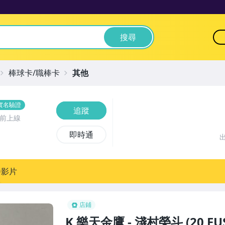
搜尋
棒球卡/職棒卡
其他
實名驗證
追蹤
鐘前上線
即時通
播影片
店鋪
K 樂天金鷹 - 淺村榮斗 (20 