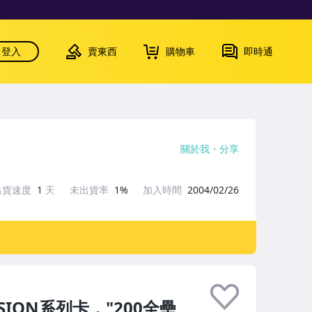
登入
賣東西
購物車
即時通
關於我
分享
出貨速度
1
天
未出貨率
1%
加入時間
2004/02/26
FUSION系列卡，"200全壘