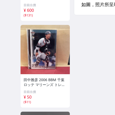
目前出價
¥ 600
(
$131
)
田中雅彦 2006 BBM 千葉
ロッテ マリーンズ トレカ
プロ野球 カード M37 スポ
目前出價
ーツ アスリート トレーデ
¥ 50
ィングカード NPB
(
$11
)