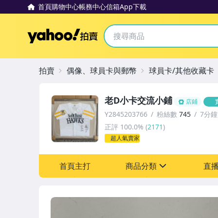
首頁
購物中心
帳務中心
信箱
App下載
Yahoo拍賣
拍賣
偶像、球員卡與郵幣
球員卡/其他收藏卡
老D小卡交流小鋪
店鋪
Y2845203766
粉絲數
745
7分
正評
100.0%
(
2171
)
超人氣賣家
首頁主打
商品分類
直
sign
其它