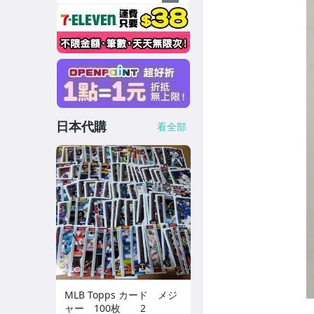
日本代購
看全部
MLB Topps カード メジ
ャー 100枚 2