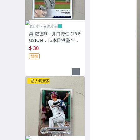
老D小卡交流小鋪
鎮 羅德隊 - 井口資仁 (16 F
USION，13本目滿壘全壘
打，NO.064) BBM活動
$ 30
卡，有鋼印
競標
超人氣賣家