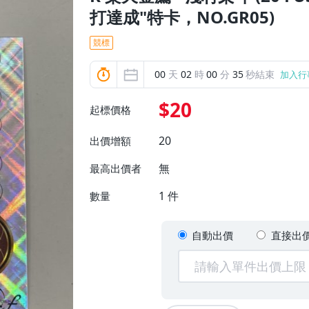
打達成"特卡，NO.GR05)
競標
00
天
02
時
00
分
33
秒結束
加入行
$20
起標價格
20
出價增額
無
最高出價者
1
件
數量
自動出價
直接出