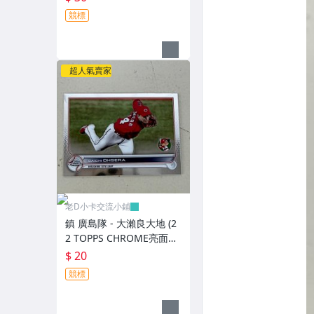
競標
超人氣賣家
老D小卡交流小鋪
鎮 廣島隊 - 大瀨良大地 (2
2 TOPPS CHROME亮面特
卡，NO.176)
$ 20
競標