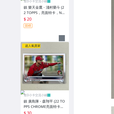
老D小卡交流小鋪
鎮 樂天金鷹 - 淺村榮斗 (2
2 TOPPS，亮面特卡，NO.
115)
$ 20
競標
超人氣賣家
老D小卡交流小鋪
鎮 廣島隊 - 森翔平 (22 TO
PPS CHROME亮面特卡，
NO.175) RC新人卡
$ 30