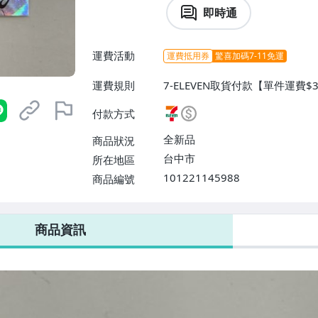
即時通
運費活動
運費抵用券
驚喜加碼7-11免運
運費規則
7-ELEVEN取貨付款【單件運費$
$38】、宅配/貨運【單件運費$
付款方式
【單件運費$31、滿10件或消費
$60】
全新品
商品狀況
台中市
所在地區
101221145988
商品編號
7-ELEVEN 運費只要
38
元
不限金額、筆數，筆筆優惠無限次！
商品資訊