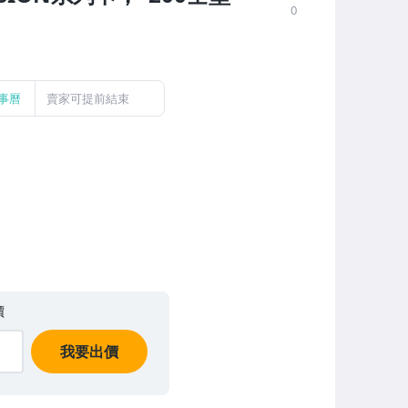
0
事曆
賣家可提前結束
價
我要出價