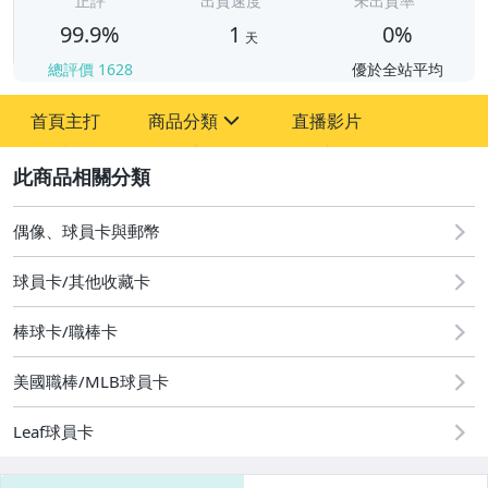
正評
出貨速度
未出貨率
99.9%
1
0%
天
總評價
1628
優於全站平均
首頁主打
商品分類
直播影片
sign
2
成人專區
玩具、模型與公仔
偶像、球員卡與郵幣
偶像、球員卡與郵幣
球員卡/其他收藏卡
棒球卡/職棒卡
美國職棒/MLB球員卡
Leaf球員卡