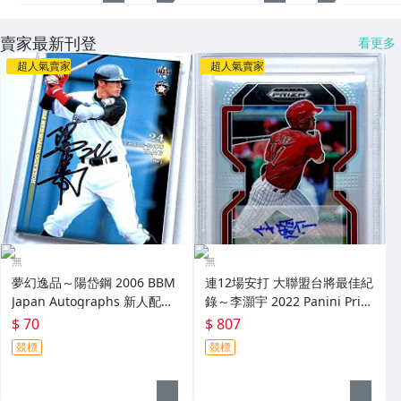
賣家最新刊登
看更多
超人氣賣家
超人氣賣家
無
無
夢幻逸品～陽岱鋼 2006 BBM
連12場安打 大聯盟台將最佳紀
Japan Autographs 新人配布
錄～李灝宇 2022 Panini Priz
簽名卡 加蓋BBM鋼印 RC～
m Draft Picks 亮面新人簽名鑑
$ 70
$ 807
定卡 RC PSA 9～
競標
競標