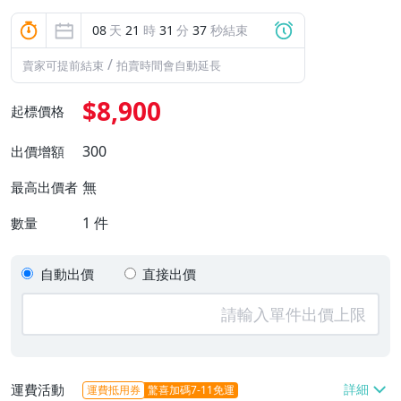
08
天
21
時
31
分
37
秒結束
/
賣家可提前結束
拍賣時間會自動延長
$8,900
起標價格
300
出價增額
無
最高出價者
1
件
數量
自動出價
直接出價
運費活動
運費抵用券
驚喜加碼7-11免運