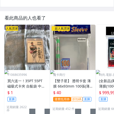
看此商品的人也看了
人氣賣家
超人氣賣家
Y1068635996
魔卡商行
時尚.電影.
買六送一！35PT 55PT
【雙子星】 透明卡套 薄
(全新品)美
磁吸式卡夾 自黏袋 中華
膜 66x93mm 100張(薄)
薄膜(10
職棒球員卡 遊戲王 寶可
適用 BBM MLB Topps C
次到貨日期:
$ 1
$ 40
$ 999,9
夢PTCG 漫威 ultra pro
PBL 球員卡
直購
運費抵用券
折扣碼
直購
直購
可用
近期銷量 2622
近期銷量 452 件
近期銷量 6
件