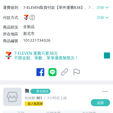
運費規則
7-ELEVEN取貨付款【單件運費$38】、7-EL
EVEN取貨不付款【單件運費$38】、郵局掛
付款方式
號【單件運費$60、滿20件或消費滿$5000
0免運費】
全新品
商品狀況
新北市
所在地區
101221734326
商品編號
7-ELEVEN 運費只要
38
元
不限金額、筆數，筆筆優惠無限次！
無
實名驗證
粉絲數
861
3小時前上線
追蹤
超人氣賣家
1