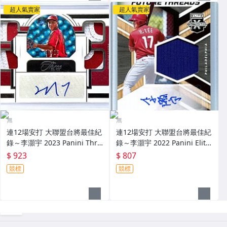
超人氣賣家
超人氣賣家
無
無
連12場安打 大聯盟台將最佳紀
連12場安打 大聯盟台將最佳紀
錄～李灝宇 2023 Panini Thre
錄～李灝宇 2022 Panini Elite
e And Two 限量25張新人原封
Extra Edition 實戰球衣簽名卡
$ 923
$ 807
四球衣簽名卡 Patch～
～
競標
競標